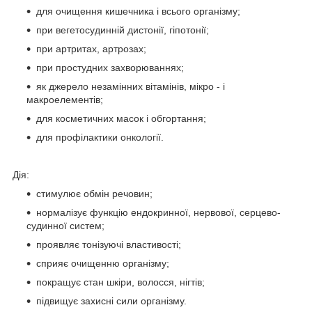
для очищення кишечника і всього організму;
при вегетосудинній дистонії, гіпотонії;
при артритах, артрозах;
при простудних захворюваннях;
як джерело незамінних вітамінів, мікро - і
макроелементів;
для косметичних масок і обгортання;
для профілактики онкології.
Дія:
стимулює обмін речовин;
нормалізує функцію ендокринної, нервової, серцево-
судинної систем;
проявляє тонізуючі властивості;
сприяє очищенню організму;
покращує стан шкіри, волосся, нігтів;
підвищує захисні сили організму.