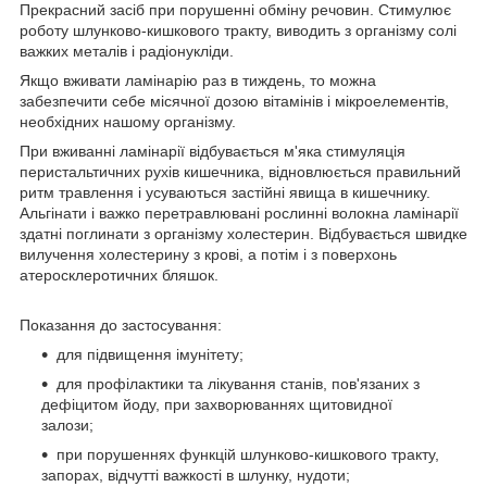
Прекрасний засіб при порушенні обміну речовин. Стимулює
роботу шлунково-кишкового тракту, виводить з організму солі
важких металів і радіонукліди.
Якщо вживати ламінарію раз в тиждень, то можна
забезпечити себе місячної дозою вітамінів і мікроелементів,
необхідних нашому організму.
При вживанні ламінарії відбувається м'яка стимуляція
перистальтичних рухів кишечника, відновлюється правильний
ритм травлення і усуваються застійні явища в кишечнику.
Альгінати і важко перетравлювані рослинні волокна ламінарії
здатні поглинати з організму холестерин. Відбувається швидке
вилучення холестерину з крові, а потім і з поверхонь
атеросклеротичних бляшок.
Показання до застосування:
для підвищення імунітету;
для профілактики та лікування станів, пов'язаних з
дефіцитом йоду, при захворюваннях щитовидної
залози;
при порушеннях функцій шлунково-кишкового тракту,
запорах, відчутті важкості в шлунку, нудоти;