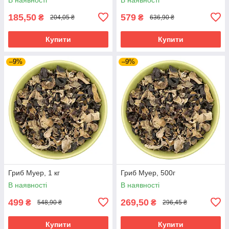
185,50
579
₴
₴
204,05 ₴
636,90 ₴
Купити
Купити
–9%
–9%
Гриб Муер, 1 кг
Гриб Муер, 500г
В наявності
В наявності
499
269,50
₴
₴
548,90 ₴
296,45 ₴
Купити
Купити