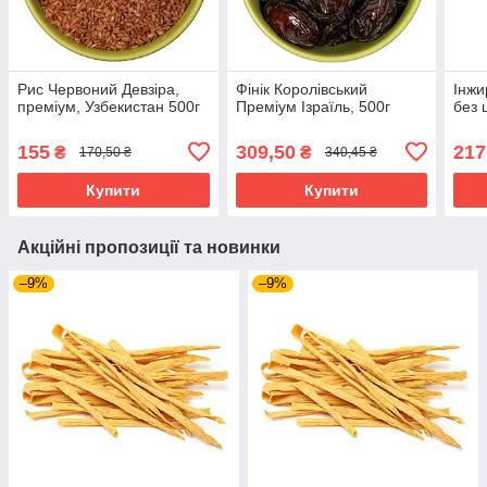
Рис Червоний Девзіра,
Фінік Королівський
Інжи
преміум, Узбекистан 500г
Преміум Ізраїль, 500г
без 
155
309,50
217
₴
₴
170,50 ₴
340,45 ₴
Купити
Купити
Акційні пропозиції та новинки
–9%
–9%