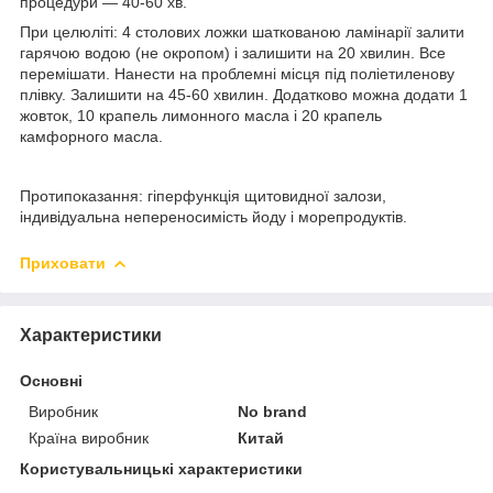
процедури ― 40-60 хв.
При целюліті:
4 столових ложки шаткованою ламінарії залити
гарячою водою (не окропом) і залишити на 20 хвилин. Все
перемішати. Нанести на проблемні місця під поліетиленову
плівку. Залишити на 45-60 хвилин. Додатково можна додати 1
жовток, 10 крапель лимонного масла і 20 крапель
камфорного масла.
Протипоказання:
гіперфункція щитовидної залози,
індивідуальна непереносимість йоду і морепродуктів.
Приховати
Характеристики
Основні
Виробник
No brand
Країна виробник
Китай
Користувальницькі характеристики