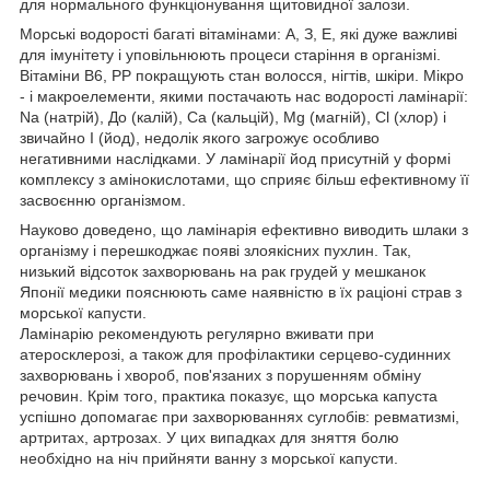
для нормального функціонування щитовидної залози.
Морські водорості багаті вітамінами: А, З, E, які дуже важливі
для імунітету і уповільнюють процеси старіння в організмі.
Вітаміни B6, PP покращують стан волосся, нігтів, шкіри. Мікро
- і макроелементи, якими постачають нас водорості ламінарії:
Na (натрій), До (калій), Ca (кальцій), Mg (магній), Cl (хлор) і
звичайно I (йод), недолік якого загрожує особливо
негативними наслідками. У ламінарії йод присутній у формі
комплексу з амінокислотами, що сприяє більш ефективному її
засвоєнню організмом.
Науково доведено, що ламінарія ефективно виводить шлаки з
організму і перешкоджає появі злоякісних пухлин. Так,
низький відсоток захворювань на рак грудей у мешканок
Японії медики пояснюють саме наявністю в їх раціоні страв з
морської капусти.
Ламінарію рекомендують регулярно вживати при
атеросклерозі, а також для профілактики серцево-судинних
захворювань і хвороб, пов'язаних з порушенням обміну
речовин. Крім того, практика показує, що морська капуста
успішно допомагає при захворюваннях суглобів: ревматизмі,
артритах, артрозах. У цих випадках для зняття болю
необхідно на ніч прийняти ванну з морської капусти.