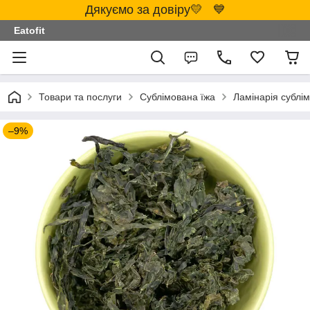
Дякуємо за довіру💛 💙
Eatofit
Товари та послуги
Сублімована їжа
Ламінарія сублім
–9%