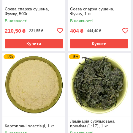
Соєва спаржа сушена,
Соєва спаржа сушена,
Фучжу, 500г
Фучжу, 1 кг
В наявності
В наявності
210,50
404
₴
₴
231,55 ₴
444,40 ₴
Купити
Купити
–9%
–9%
Ламінарія сублімована
Картопляні пластівці, 1 кг
преміум (1:17), 1 кг
В наявності
В наявності