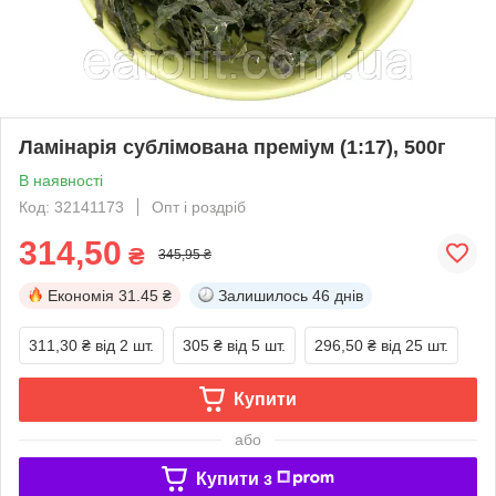
Ламінарія сублімована преміум (1:17), 500г
В наявності
Код: 32141173
Опт і роздріб
314,50
₴
345,95 ₴
Економія
31.45 ₴
Залишилось
46 днів
311,30 ₴
від 2 шт.
305 ₴
від 5 шт.
296,50 ₴
від 25 шт.
Купити
або
Купити з