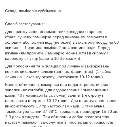
Склад:
ламінарія сублімована
Спосіб застосування:
Для приготування різноманітних холодних і гарячих
страв:
сушену ламінарію перед вживанням замочити в
холодній або гарячій воді (не окріп) в закритому посуді на 60
хвилин ― 1 частина ламінарії на 4 частини води. Перед
вживанням промити. Ламінарію можна їсти і в сирому і
вареному вигляді (варити 10-15 хвилин).
Для полоскання та інгаляцій при лікуванні захворювань
верхніх дихальних шляхів (ангінах, фарингітах):
(1 чайна
ложка на 1 склянку окропу, настоювати 10-12 годин).
Ванни, обтирання, компреси при подагрі, ревматичних
запаленнях суглобів, для оздоровлення і омолодження
шкіри:
40 г ламінарії (2 ст. ложки) залити 1 л окропу і
настоювати в термосі 10-12 годин. Для приготування ванни
використовують 1 літр настою ламінарії. Оптимальна
температура ванни 37-38°С, тривалість процедури 15-20 хв,
2-3 рази в тиждень. При обтирании добре розтерти тіло
настоєм ламінарії, загорнутися в простирадло, тривалість