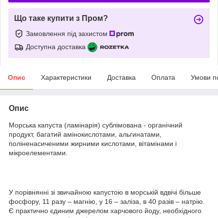
Що таке купити з Пром?
Замовлення під захистом
Доступна доставка
Опис
Характеристики
Доставка
Оплата
Умови п
Опис
Морська капуста (ламінарія) сублімована
- органічний
продукт, багатий амінокислотами, альгинатами,
поліненасиченими жирними кислотами, вітамінами і
мікроелементами.
У порівнянні зі звичайною капустою в морській вдвічі більше
фосфору, 11 разу – магнію, у 16 – заліза, в 40 разів – натрію.
Є практично єдиним джерелом харчового йоду
,
необхідного