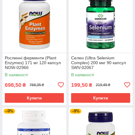
Рослинні ферменти (Plant
Селен (Ultra Selenium
Enzymes) 171 мг 120 капсул
Complex) 200 мкг 90 капсул
NOW-02966
SWV-02067
В наявності
В наявності
698,50
199,50
₴
₴
768,35 ₴
219,45 ₴
Купити
Купити
–9%
–9%