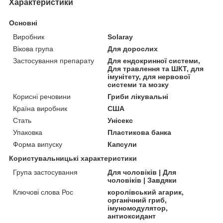
Характеристики
Основні
Виробник
Solaray
Вікова група
Для дорослих
Застосування препарату
Для ендокринної системи,
Для травлення та ШКТ, для
імунітету, для нервової
системи та мозку
Корисні речовини
Гриби лікувальні
Країна виробник
США
Стать
Унісекс
Упаковка
Пластикова банка
Форма випуску
Капсули
Користувальницькі характеристики
Група застосування
Для чоловіків | Для
чоловіків | Завдяки
Ключові слова Рос
королівський агарик,
органічний гриб,
імуномодулятор,
антиоксидант