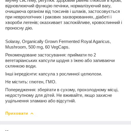
імунну систему, регулює здоровий рівень глюкози в крові,
відновлюючий функцію печінки, нормалізуючий вагу,
очищаюча організм від токсинів і шлаків, застосовується
при неврологічних і ракових захворюваннях, діабеті і
хвороби легенів; оказхивает заспокійливе, кровоспинний і
проносну дію.
Solaray, Organically Grown Fermented Royal Agaricus,
Mushroom, 500 mg, 60 VegCaps.
Рекомендоване застосування: приймати по 2
вегетаріанських капсули щодня з їжею або запиваючи
склянкою води.
Інші інгредієнти: капсула з рослинної целюлози.
Не містить: глютен, ГМО.
Попередження: зберігати в сухому, прохолодному місці,
недоступному для дітей. Не вживайте, якщо захисне
ущільнення зламано або відсутній.
Приховати