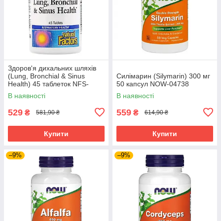
Здоров'я дихальних шляхів
(Lung, Bronchial & Sinus
Силімарин (Silymarin) 300 мг
Health) 45 таблеток NFS-
50 капсул NOW-04738
03504
В наявності
В наявності
529
559
₴
₴
581,90 ₴
614,90 ₴
Купити
Купити
–9%
–9%