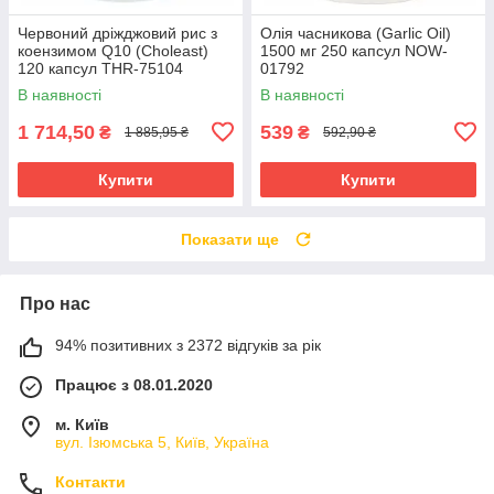
Червоний дріжджовий рис з
Олія часникова (Garlic Oil)
коензимом Q10 (Choleast)
1500 мг 250 капсул NOW-
120 капсул THR-75104
01792
В наявності
В наявності
1 714,50
539
₴
₴
1 885,95 ₴
592,90 ₴
Купити
Купити
Показати ще
Про нас
94% позитивних з 2372 відгуків за рік
Працює з 08.01.2020
м. Київ
вул. Ізюмська 5, Київ, Україна
Контакти