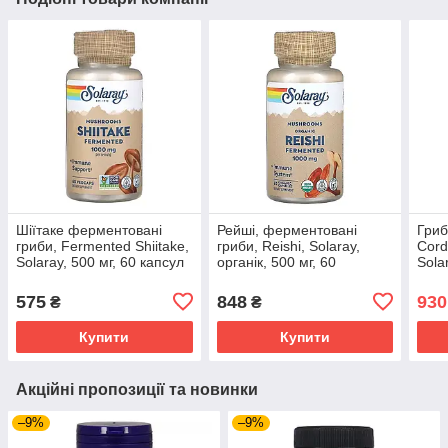
Шіїтаке ферментовані
Рейші, ферментовані
Гриб
гриби, Fermented Shiitake,
гриби, Reishi, Solaray,
Cord
Solaray, 500 мг, 60 капсул
органік, 500 мг, 60
Sola
SOR-55058EXP
вегетаріанських капсул
веге
SOR-59840EXP
SOR
575
848
930
₴
₴
Купити
Купити
Акційні пропозиції та новинки
–9%
–9%