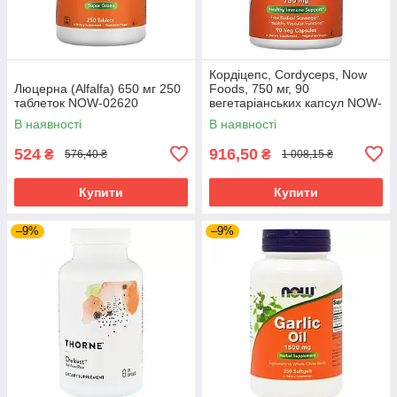
Кордіцепс, Cordyceps, Now
Люцерна (Alfalfa) 650 мг 250
Foods, 750 мг, 90
таблеток NOW-02620
вегетаріанських капсул NOW-
03005
В наявності
В наявності
524
916,50
₴
₴
576,40 ₴
1 008,15 ₴
Купити
Купити
–9%
–9%