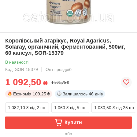
Королівський агарікус, Royal Agaricus,
Solaray, органічний, ферментований, 500мг,
60 капсул, SOR-15379
В наявності
Код: SOR-15379
Опт і роздріб
1 092,50
₴
1 201,75 ₴
Економія
109.25 ₴
Залишилось
46 днів
1 082,10 ₴
від 2 шт.
1 060 ₴
від 5 шт.
1 030,50 ₴
від 25 шт.
Купити
або