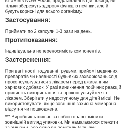
вітамінів NOW Foods, представлені в цій позиції, не
тільки збережуть здорову функцію печінки, але й
будуть корисні для всього організму.
Застосування:
Приймати
по 2 капсули
1-3 рази на день.
Протипоказання:
Індивідуальна непереносимість компонентів.
Застереження:
При вагітності, годуванні грудьми, прийомі медичних
препаратів чи наявності будь-яких захворювань слід
проконсультуватися з лікарем перед вживанням
харчових добавок. У разі виникнення побічних реакцій
припиніть використання та проконсультуйтеся з
лікарем. Зберігати у недоступному для дітей місці. Не
використовувати, якщо зовнішня захисна мембрана
відсутня чи пошкоджена.
***
Виробник залишає за собою право змінити
зовнішній вигляд упаковки. Ми намагаємося стежити
за змінами, але якщо ви помітили будь-яку