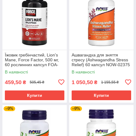
Їжовик гребінчастий, Lion's
Ашвагандха для зняття
Mane, Force Factor, 500 мг,
стресу (Ashwagandha Stress
60 рослинних капсул FOA-
Relief) 60 капсул NOW-02375
66038
В наявності
В наявності
459,50
1 050,50
₴
₴
505,45 ₴
1 155,55 ₴
Купити
Купити
–9%
–9%