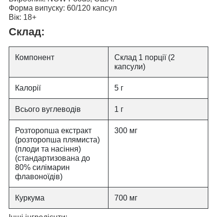
Форма випуску:
60/120 капсул
Вік:
18+
Склад:
Компонент
Склад 1 порції (2
капсули)
Калорії
5 г
Всього вуглеводів
1 г
Розторопша екстракт
300 мг
(розторопша плямиста)
(плоди та насіння)
(стандартизована до
80% силімарин
флавоноїдів)
Куркума
700 мг