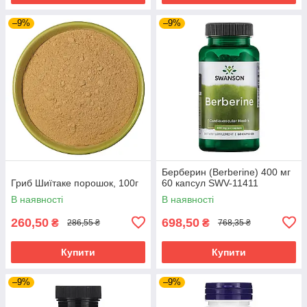
–9%
–9%
Берберин (Berberine) 400 мг
Гриб Шиїтаке порошок, 100г
60 капсул SWV-11411
В наявності
В наявності
260,50
698,50
₴
₴
286,55 ₴
768,35 ₴
Купити
Купити
–9%
–9%