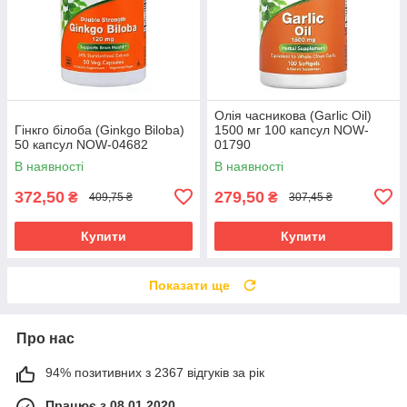
Олія часникова (Garlic Oil)
Гінкго білоба (Ginkgo Biloba)
1500 мг 100 капсул NOW-
50 капсул NOW-04682
01790
В наявності
В наявності
372,50
279,50
₴
₴
409,75 ₴
307,45 ₴
Купити
Купити
Показати ще
Про нас
94% позитивних з 2367 відгуків за рік
Працює з 08.01.2020