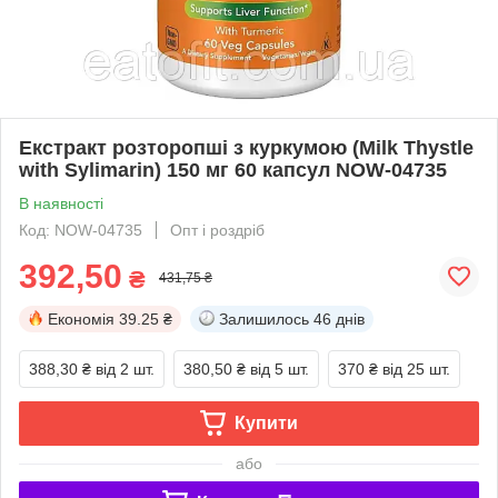
Екстракт розторопші з куркумою (Milk Thystle
with Sylimarin) 150 мг 60 капсул NOW-04735
В наявності
Код: NOW-04735
Опт і роздріб
392,50
₴
431,75 ₴
Економія
39.25 ₴
Залишилось
46 днів
388,30 ₴
від 2 шт.
380,50 ₴
від 5 шт.
370 ₴
від 25 шт.
Купити
або