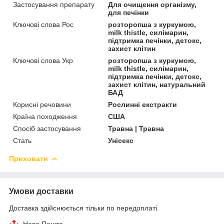
Застосування препарату
Для очищення організму,
для печінки
Ключові слова Рос
розторопша з куркумою,
milk thistle, силімарин,
підтримка печінки, детокс,
захист клітин
Ключові слова Укр
розторопша з куркумою,
milk thistle, силімарин,
підтримка печінки, детокс,
захист клітин, натуральний
БАД
Корисні речовини
Рослинні екстракти
Країна походження
США
Спосіб застосування
Травна | Травна
Стать
Унісекс
Приховати
Умови доставки
Доставка здійснюється тільки по передоплаті.
Нова Пошта