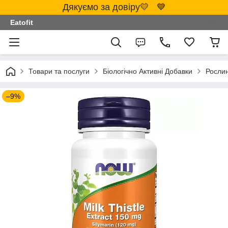
Дякуємо за довіру💛 💙
Eatofit
Товари та послуги
Біологічно Активні Добавки
Росли
–9%