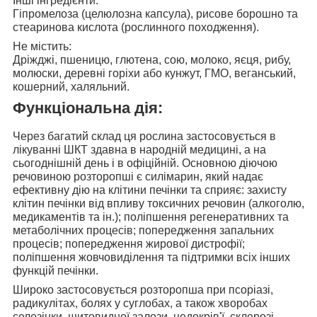
Інші інгредієнти:
Гіпромелоза (целюлозна капсула), рисове борошно та
стеаринова кислота (рослинного походження).
Не містить:
Дріжджі, пшеницю, глютена, сою, молоко, яєця, рибу,
молюски, деревні горіхи або кунжут, ГМО, веганський,
кошерний, халяльний.
Функціональна дія:
Через багатий склад ця рослина застосовується
в
лікуванні ШКТ здавна в народній медицині, а на
сьогоднішній день і в офіційній. Основною діючою
речовиною розторопші є силімарин, який
надає
ефективну дію на клітини печінки та сприяє
: захисту
клітин печінки від впливу токсичних речовин (алкоголю,
медикаментів та ін.);
поліпшення регенеративних та
метаболічних процесів; попередження запальних
процесів
; попередження жирової дистрофії;
поліпшення жовчовиділення та підтримки всіх інших
функцій печінки.
Широко застосовується розторопша при псоріазі,
радикулітах, болях у суглобах,
а також хворобах
селезінки, щитовидної залози, недокрів'ї, склерозі,