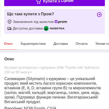
Купити з
Що таке купити з Пром?
Замовлення під захистом
Доступна доставка
Опис
Характеристики
Доставка
Оплата
Умови п
Опис
Екстракт розторопші з куркумою (Milk Thystle with Sylimarin)
150 мг 60 капсул
Силимарин (Silymarin) з куркумою
– це унікальний
продукт, який містить багато корисних компонентів,
вітамінів (Е, К, D, вітаміни групи B) та мікроелементів
(залізо, магній, кальцій, марганець, селен, цинк, мідь,
хром). Підтримує функцію печінки. Вегетаріанський/
Веганський продукт.
Виробник:
NOW Foods, США.