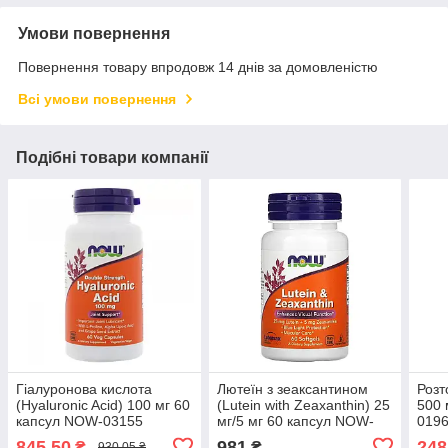
Умови повернення
Повернення товару впродовж 14 днів за домовленістю
Всі умови повернення
Подібні товари компанії
Гіалуронова кислота
Лютеїн з зеаксантином
Розт
(Hyaluronic Acid) 100 мг 60
(Lutein with Zeaxanthin) 25
500 
капсул NOW-03155
мг/5 мг 60 капсул NOW-
019
03064
845,50
981
248
₴
₴
930,05 ₴