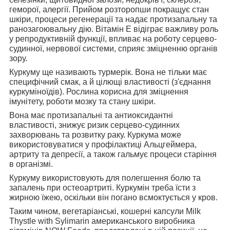
геморої, алергії. Прийом розторопши покращує стан
шкіри, процеси регенерації та надає протизапальну та
ранозагоювальну дію. Вітамін Е відіграє важливу роль
у репродуктивній функції, впливає на роботу серцево-
судинної, нервової системи, сприяє зміцненню органів
зору.
Куркуму ще називають турмерік
. Вона не тільки має
специфічний смак, а й цілющі властивості (з'єднання
куркуміноїдів). Рослина корисна для зміцнення
імунітету, роботи мозку та стану шкіри.
Вона має
протизапальні та антиоксидантні
властивості, знижує ризик серцево-судинних
захворювань та розвитку раку. Куркума може
використовуватися у профілактиці Альцгеймера,
артриту та депресії, а також гальмує процеси старіння
в організмі.
Куркуму використовують для
полегшення болю та
запалень при остеоартриті. Куркумін треба їсти з
жирною їжею, оскільки він погано всмоктується у кров.
Таким чином, вегетаріанські, кошерні капсули Milk
Thystle with Sylimarin
американського виробника