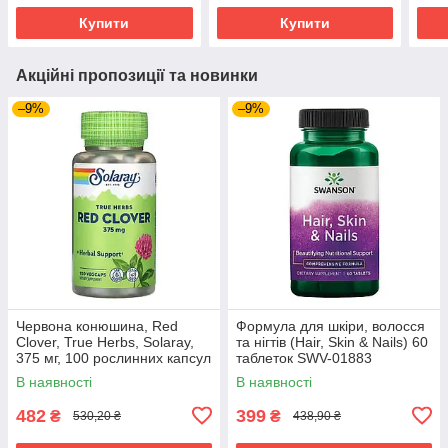
Купити
Купити
Акційні пропозиції та новинки
–9%
–9%
Червона конюшина, Red
Формула для шкіри, волосся
Clover, True Herbs, Solaray,
та нігтів (Hair, Skin & Nails) 60
375 мг, 100 рослинних капсул
таблеток SWV-01883
SOR-01480
В наявності
В наявності
482
399
₴
₴
530,20 ₴
438,90 ₴