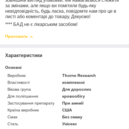
зовнішній вигляд упаковки. Ми намагаємося стежити
за змінами, але якщо ви помітили будь-яку
невідповідність, будь ласка, повідомте нам про це в
листі або коментарі до товару. Дякуємо!
****
БАД не є лікарським засобом!
Приховати
Характеристики
Основні
Виробник
Thorne Research
Властивості
комплексні
Вікова група
Для дорослих
Для поліпшення
кровообігу
Застосування препарату
При анемії
Країна виробник
США
Смак
Без смаку
Стать
Унісекс