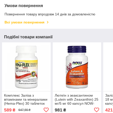
Умови повернення
Повернення товару впродовж 14 днів за домовленістю
Всі умови повернення
Подібні товари компанії
Комплекс Заліза з
Лютеїн з зеаксантином
Залі
вітамінами та мінералами
(Lutein with Zeaxanthin) 25
18 м
(Hema-Plex) 30 таблеток
мг/5 мг 60 капсул NOW-
кап
повільного вивільнення
03064
589
981
421
₴
₴
647,90 ₴
NAP-03760