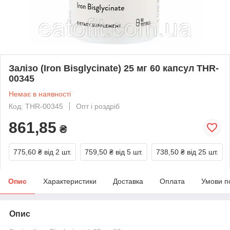
Залізо (Iron Bisglycinate) 25 мг 60 капсул THR-
00345
Немає в наявності
Код: THR-00345
Опт і роздріб
861,85
₴
775,60 ₴
від 2 шт.
759,50 ₴
від 5 шт.
738,50 ₴
від 25 шт.
Опис
Характеристики
Доставка
Оплата
Умови п
Опис