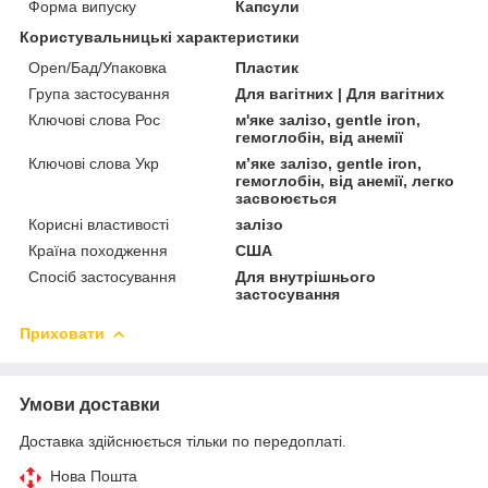
Форма випуску
Капсули
Користувальницькі характеристики
Open/Бад/Упаковка
Пластик
Група застосування
Для вагітних | Для вагітних
Ключові слова Рос
м'яке залізо, gentle iron,
гемоглобін, від анемії
Ключові слова Укр
м’яке залізо, gentle iron,
гемоглобін, від анемії, легко
засвоюється
Корисні властивості
залізо
Країна походження
США
Спосіб застосування
Для внутрішнього
застосування
Приховати
Умови доставки
Доставка здійснюється тільки по передоплаті.
Нова Пошта