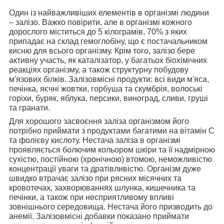
Один із найважливіших елементів в організмі людини
– залізо. Важко повірити, але в організмі кожного
дорослого міститься до 5 кілограмів, 70% з яких
припадає на склад гемоглобіну, що є постачальником
кисню для всього організму. Крім того, залізо бере
активну участь, як каталізатор, у багатьох біохімічних
реакціях організму, а також структурну побудову
м'язових білків. Залізовмісні продукти: всі види м'яса,
печінка, яєчні жовтки, горбуша та скумбрія, волоські
горіхи, буряк, яблука, персики, виноград, сливи, груші
та гранати.
Для хорошого засвоєння заліза організмом його
потрібно приймати з продуктами багатими на вітамін С
та фолієву кислоту. Нестача заліза в організмі
проявляється болючим кольором шкіри та її надмірною
сухістю, постійною (хронічною) втомою, неможливістю
концентрації уваги та дратівливістю. Організм дуже
швидко втрачає залізо при рясних місячних та
кровотечах, захворюваннях шлунка, кишечника та
печінки, а також при несприятливому впливі
зовнішнього середовища. Нестача його призводить до
анемії. Залізовмісні добавки показано приймати