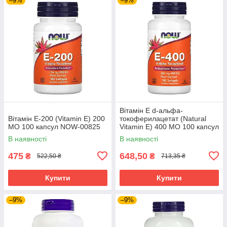
–9%
–9%
Вітамін Е d-альфа-
Вітамін Е-200 (Vitamin E) 200
токоферилацетат (Natural
МО 100 капсул NOW-00825
Vitamin E) 400 МО 100 капсул
NOW-00837
В наявності
В наявності
475
648,50
₴
₴
522,50 ₴
713,35 ₴
Купити
Купити
–9%
–9%