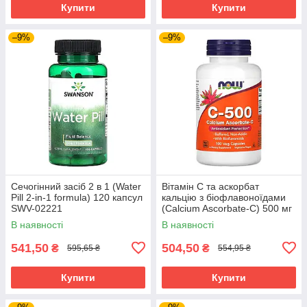
Купити
Купити
–9%
–9%
Сечогінний засіб 2 в 1 (Water
Вітамін C та аскорбат
Pill 2-in-1 formula) 120 капсул
кальцію з біофлавоноїдами
SWV-02221
(Calcium Ascorbate-C) 500 мг
100 капсул NOW-00676
В наявності
В наявності
541,50
504,50
₴
₴
595,65 ₴
554,95 ₴
Купити
Купити