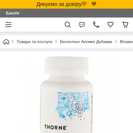
Дякуємо за довіру💛 💙
Eatofit
Товари та послуги
Біологічно Активні Добавки
Вітамі