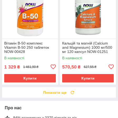
Вітамін В-50 комплекс
Кальцій та магній (Calcium
Vitamin B-50 250 таблеток
and Magnesium) 1000 мг/500
NOW-00428
мг 120 капсул NOW-01251
В наявності
В наявності
1 329
570,50
₴
₴
1 461,90 ₴
627,55 ₴
Купити
Купити
Показати ще
Про нас
94% позитивних з 2370 відгуків за рік