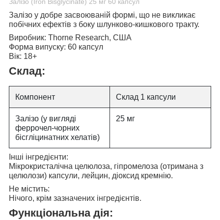
Залізо (Iron Bisglycinate) 25 мг 60 капсул
Залізо у добре засвоюваній формі, що не викликає
побічних ефектів з боку шлунково-кишкового тракту.
Виробник:
Thorne Research, США
Форма випуску:
60 капсул
Вік:
18+
Склад:
Компонент
Склад 1 капсули
Залізо (у вигляді
25 мг
феррочел-чорних
бісгліцинатних хелатів)
Інші інгредієнти:
Мікрокристалічна целюлоза, гіпромелоза (отримана з
целюлози) капсули, лейцин, діоксид кремнію.
Не містить:
Нічого, крім зазначених інгредієнтів.
Функціональна дія: