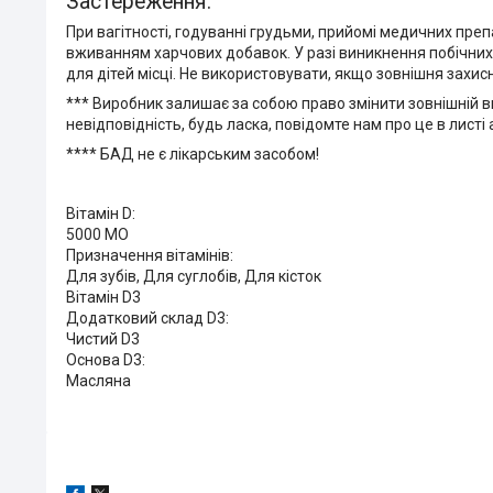
Застереження:
При вагітності, годуванні грудьми, прийомі медичних пре
вживанням харчових добавок. У разі виникнення побічних 
для дітей місці. Не використовувати, якщо зовнішня захи
***
Виробник залишає за собою право змінити зовнішній в
невідповідність, будь ласка, повідомте нам про це в листі
****
БАД не є лікарським засобом!
Вітамін D:
5000 МО
Призначення вітамінів:
Для зубів, Для суглобів, Для кісток
Вітамін D3
Додатковий склад D3:
Чистий D3
Основа D3:
Масляна