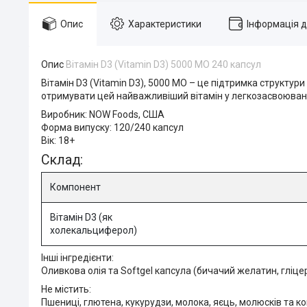
Опис
Характеристики
Інформація 
Опис
Вітамін D3 (Vitamin D3) 5000 МО 240 капсул
Вітамін D3 (Vitamin D3), 5000 МО
– це підтримка структури 
отримувати цей найважливіший вітамін у легкозасвоюваній
Виробник:
NOW Foods, США
Форма випуску:
120/240 капсул
Вік:
18+
Склад:
Компонент
Вітамін D3 (як
холекальциферол)
Інші інгредієнти:
Оливкова олія та Softgel капсула (бичачий желатин, гліцер
Не містить:
Пшениці, глютена, кукурудзи, молока, яєць, молюсків та к