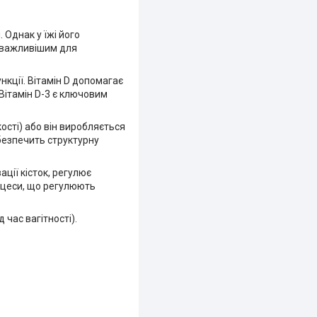
 Однак у їжі його
і важливішим для
нкції. Вітамін D допомагає
 Вітамін D-3 є ключовим
кості) або він виробляється
абезпечить структурну
ції кісток, регулює
роцеси, що регулюють
 час вагітності).