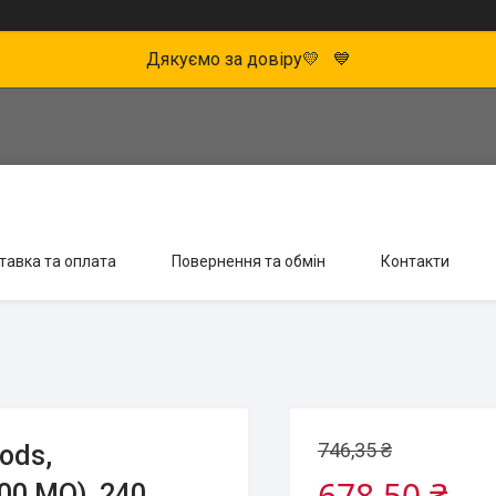
Дякуємо за довіру💛 💙
тавка та оплата
Повернення та обмін
Контакти
746,35 ₴
ods,
678,50 ₴
00 МО), 240