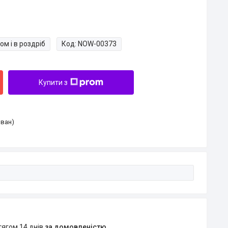
ом і в роздріб
Код:
NOW-00373
Купити з
Іван)
тягом 14 днів
за домовленістю