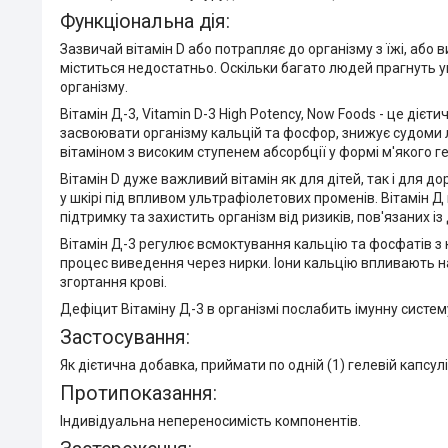
Функціональна дія:
Зазвичай вітамін D або потрапляє до організму з їжі, або
міститься недостатньо. Оскільки багато людей прагнуть у
організму
.
Вітамін Д-3, Vitamin D-3 High Potency, Now Foods
- це дієти
засвоювати організму кальцій та фосфор, знижує судоми ли
вітаміном з високим ступенем абсорбції у формі м'якого г
Вітамін D дуже важливий вітамін як для дітей, так і для д
у шкірі під впливом ультрафіолетових променів. Вітамін Д
підтримку та захистить організм від ризиків, пов'язаних і
Вітамін Д-3 регулює
всмоктування кальцію та фосфатів з к
процес виведення через нирки. Іони кальцію впливають на
згортання крові.
Дефіцит Вітаміну Д-3 в організмі
послабить імунну систему,
Застосування:
Як дієтична добавка, приймати по одній (1) гелевій капсулі
Протипоказання:
Індивідуальна непереносимість компонентів.