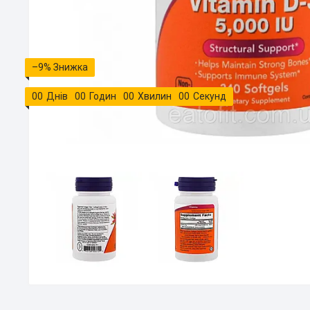
–9%
0
0
Днів
0
0
Годин
0
0
Хвилин
0
0
Секунд