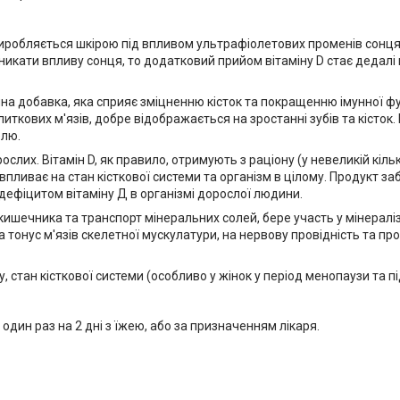
 виробляється шкірою під впливом ультрафіолетових променів сонця.
никати впливу сонця, то
додатковий прийом вітаміну D стає дедал
чна добавка, яка сприяє зміцненню кісток та покращенню імунної фу
ткових м'язів, добре відображається на зростанні зубів та кісток.
елю.
орослих
. Вітамін D, як правило, отримують з раціону (у невеликій кіль
 впливає на стан кісткової системи та організм в цілому. Продукт з
з дефіцитом вітаміну Д в організмі дорослої людини.
ишечника та транспорт мінеральних солей, бере участь у мінераліза
 тонус м'язів скелетної мускулатури, на нервову провідність та п
 стан кісткової системи (особливо у жінок у період менопаузи та під
 один раз на 2 дні з їжею, або за призначенням лікаря.