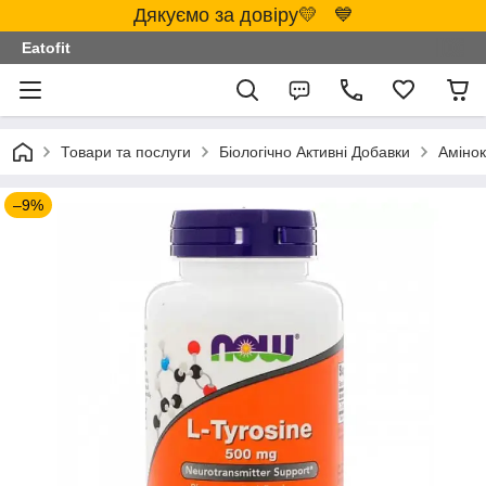
Дякуємо за довіру💛 💙
Eatofit
Товари та послуги
Біологічно Активні Добавки
Аміно
–9%