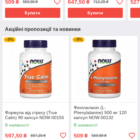
509
647,50
527
₴
₴
559,90 ₴
712,25 ₴
NOW
Купити
Купити
Акційні пропозиції та новинки
–9%
–9%
Фенілаланін (L-
Формула від стресу (True
Phenylalanine) 500 мг 120
Calm) 90 капсул NOW-00155
капсул NOW-00132
В наявності
В наявності
597,50
509
₴
₴
657,25 ₴
559,90 ₴