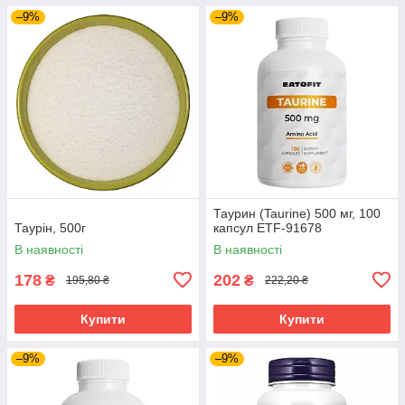
–9%
–9%
Таурин (Taurine) 500 мг, 100
Таурін, 500г
капсул ETF-91678
В наявності
В наявності
178
202
₴
₴
195,80 ₴
222,20 ₴
Купити
Купити
–9%
–9%