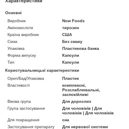
Характеристики
Основні
Виробник
Now Foods
Амінокислоти
тирозин
Країна виробник
США
Смак
Без смаку
Упаковка
Пластикова банка
Форма випуску
Капсули
Тип
Капсули
Користувальницькі характеристики
Open/Бад/Упаковка
Пластик
Властивості
комплексні,
Розслаблювальні,
заспокійливі
Вікова група
Для дорослих
Група застосування
Для чоловіків | Для
чоловіків | Для чоловіків
Для покращення
сна
Застосування препарату
Для нервової системи