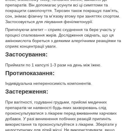
препаратів. Він допомагає усунути всі ці симптоми та
покращити самопочуття. Тирозин також покращує пам'ять,
сон, знімає фізичну та м'язову втому при заняттях спортом.
Застосовується для лікування фенілкетонурії.
Пригнічуючи апетит –
сприяє схуднення та бере участь у
процесі спалювання жирів
. Дослідження свідчать, що ця
амінокислота бореться з деякими алергічними реакціями та
сприяє концентрації уваги.
Застосування:
Приймати по 1 капсулі 1-3 рази на день між їжею.
Протипоказання:
Індивідуальна непереносимість компонентів.
Застереження:
При вагітності, годуванні грудьми, прийомі медичних
препаратів чи наявності будь-яких захворювань слід
проконсультуватися з лікарем перед вживанням харчових
добавок. У разі виникнення побічних реакцій припиніть
використання та проконсультуйтеся з лікарем. Зберігати у
недоступному для дітей місці. Не використовувати, якщо