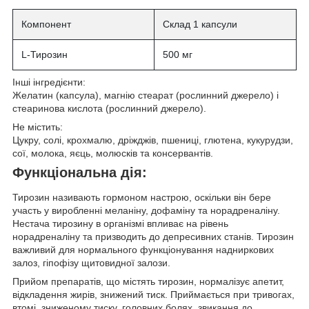
Компонент
Склад 1 капсули
L-Тирозин
500 мг
Інші інгредієнти:
Желатин (капсула), магнію стеарат (рослинний джерело) і
стеаринова кислота (рослинний джерело).
Не містить:
Цукру, солі, крохмалю, дріжджів, пшениці, глютена, кукурудзи,
сої, молока, яєць, молюсків та консервантів.
Функціональна дія:
Тирозин називають гормоном настрою
, оскільки він бере
участь у виробленні меланіну, дофаміну та норадреналіну.
Нестача тирозину в організмі впливає на рівень
норадреналіну та призводить до депресивних станів.
Тирозин
важливий для нормального функціонування
надниркових
залоз, гіпофізу щитовидної залози.
Прийом препаратів, що містять тирозин, нормалізує
апетит,
відкладення жирів, знижений тиск. Приймається при тривогах,
втомі, зниженому тиску, головних болях, звикання до