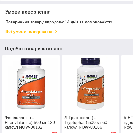
Умови повернення
Повернення товару впродовж 14 днів за домовленістю
Всі умови повернення
Подібні товари компанії
Фенілаланін (L-
Л-Триптофан (L-
5-HT
Phenylalanine) 500 мг 120
Tryptophan) 500 мг 60
гідр
капсул NOW-00132
капсул NOW-00166
Now 
веге