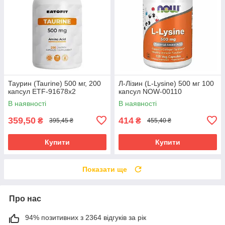
Таурин (Taurine) 500 мг, 200
Л-Лізин (L-Lysine) 500 мг 100
капсул ETF-91678x2
капсул NOW-00110
В наявності
В наявності
359,50
414
₴
₴
395,45 ₴
455,40 ₴
Купити
Купити
Показати ще
Про нас
94% позитивних з 2364 відгуків за рік