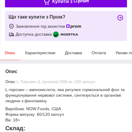
Купити з
Що таке купити з Пром?
Замовлення під захистом
Доступна доставка
Опис
Характеристики
Доставка
Оплата
Умови п
Опис
Опис
L-Тирозин (L-tyrosine) 500 мг 120 капсул
L-тирозин
– амінокислота, яка регулює гормональний фон та
функціонування нервової системи, синтезується в організмі
людини з феніламіну.
Виробник:
NOW Foods, США
Форма випуску:
60/120 капсул
Вік:
18+
Склад: