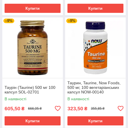
Купити
Купити
–9%
–9%
Таурин, Taurine, Now Foods,
Таурін (Taurine) 500 мг 100
500 мг, 100 вегетаріанських
капсул SOL-02701
капсул NOW-00140
В наявності
В наявності
605,50
323,50
₴
₴
666,05 ₴
355,85 ₴
Купити
Купити