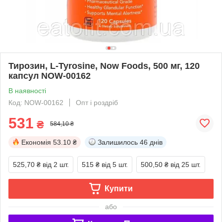
Тирозин, L-Tyrosine, Now Foods, 500 мг, 120
капсул NOW-00162
В наявності
Код: NOW-00162
Опт і роздріб
531
₴
584,10 ₴
Економія
53.10 ₴
Залишилось
46 днів
525,70 ₴
від 2 шт.
515 ₴
від 5 шт.
500,50 ₴
від 25 шт.
Купити
або