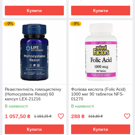
Купити
Купити
–9%
–9%
Резистентність гомоцистеїну
Фолієва кислота (Folic Acid)
(Homocysteine Resist) 60
1000 мкг 90 таблеток NFS-
капсул LEX-21216
01270
В наявності
В наявності
1 057,50
288
₴
₴
1 163,25 ₴
316,80 ₴
Купити
Купити