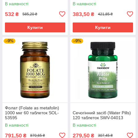
смаком NAP-03768
капсул PTP-12430
В наявності
В наявності
532
383,50
₴
₴
585,20 ₴
421,85 ₴
Купити
Купити
–9%
–9%
Фолат (Folate as metafolin)
1000 мкг 60 таблеток SOL-
Сечогінний засіб (Water Pills)
53595
120 таблеток SWV-04013
В наявності
В наявності
791,50
279,50
₴
₴
870,65 ₴
307,45 ₴