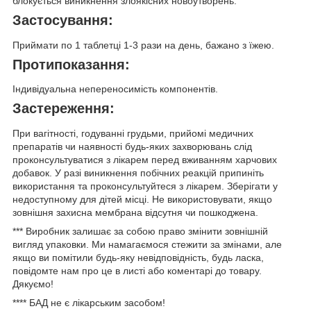
блокується виникнення злоякісних новоутворень.
Застосування:
Приймати
по 1 таблетці 1-3 рази на день
, бажано з їжею.
Протипоказання:
Індивідуальна непереносимість компонентів.
Застереження:
При вагітності, годуванні грудьми, прийомі медичних
препаратів чи наявності будь-яких захворювань слід
проконсультуватися з лікарем перед вживанням харчових
добавок. У разі виникнення побічних реакцій припиніть
використання та проконсультуйтеся з лікарем. Зберігати у
недоступному для дітей місці. Не використовувати, якщо
зовнішня захисна мембрана відсутня чи пошкоджена.
***
Виробник залишає за собою право змінити зовнішній
вигляд упаковки. Ми намагаємося стежити за змінами, але
якщо ви помітили будь-яку невідповідність, будь ласка,
повідомте нам про це в листі або коментарі до товару.
Дякуємо!
****
БАД не є лікарським засобом!