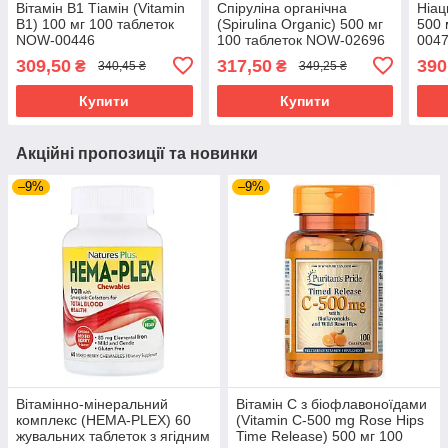
Вітамін В1 Тіамін (Vitamin
Спіруліна органічна
Ніац
B1) 100 мг 100 таблеток
(Spirulina Organic) 500 мг
500 
NOW-00446
100 таблеток NOW-02696
004
309,50
317,50
390
₴
₴
340,45 ₴
349,25 ₴
Купити
Купити
Акційні пропозиції та новинки
–9%
–9%
Вітамінно-мінеральний
Вітамін C з біофлавоноїдами
комплекс (HEMA-PLEX) 60
(Vitamin C-500 mg Rose Hips
жувальних таблеток з ягідним
Time Release) 500 мг 100