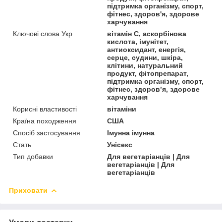
підтримка організму, спорт,
фітнес, здоров'я, здорове
харчування
Ключові слова Укр
вітамін C, аскорбінова
кислота, імунітет,
антиоксидант, енергія,
серце, судини, шкіра,
клітини, натуральний
продукт, фітопрепарат,
підтримка організму, спорт,
фітнес, здоров’я, здорове
харчування
Корисні властивості
вітаміни
Країна походження
США
Спосіб застосування
Імунна імунна
Стать
Унісекс
Тип добавки
Для вегетаріанців | Для
вегетаріанців | Для
вегетаріанців
Приховати