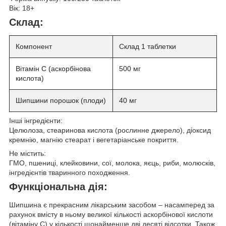
Вік:
18+
Склад:
Компонент
Склад 1 таблетки
Вітамін C (аскорбінова
500 мг
кислота)
Шипшини порошок (плоди)
40 мг
Інші інгредієнти:
Целюлоза, стеаринова кислота (рослинне джерело), діоксид
кремнію, магнію стеарат і вегетаріанське покриття.
Не містить:
ГМО, пшениці, клейковини, сої, молока, яєць, риби, молюсків,
інгредієнтів тваринного походження.
Функціональна дія:
Шипшина
є прекрасним лікарським засобом – насамперед за
рахунок вмісту в ньому великої кількості аскорбінової кислоти
(вітаміну С) у кількості щонайменше дві десяті відсотки. Також