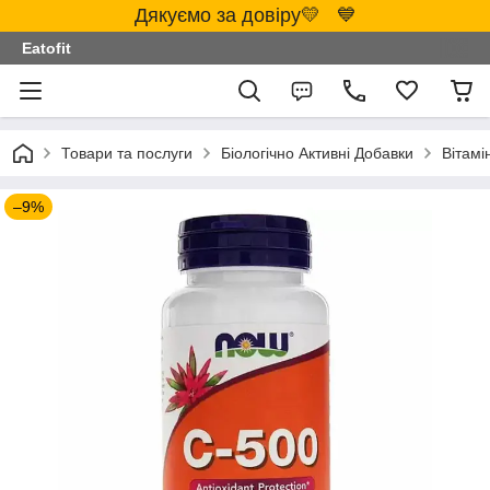
Дякуємо за довіру💛 💙
Eatofit
Товари та послуги
Біологічно Активні Добавки
Вітамі
–9%