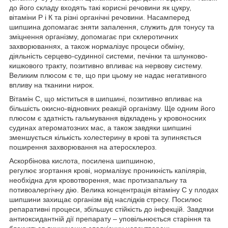
до його складу входять такі корисні речовини як цукру,
вітаміни Р і К та різні органічні речовини. Насамперед
шипшина
допомагає зняти запалення, служить для тонусу та
зміцнення організму
, допомагає при склеротичних
захворюваннях, а також нормалізує процеси обміну,
діяльність серцево-судинної системи, печінки та шлунково-
кишкового тракту, позитивно впливає на нервову систему.
Великим плюсом є те, що при цьому не надає негативного
впливу на тканини нирок.
Вітамін С, що міститься в шипшині,
позитивно впливає на
більшість окисно-відновних реакцій організму
. Ще одним його
плюсом є здатність гальмування відкладень у кровоносних
судинах атероматозних мас, а також завдяки шипшині
зменшується кількість холестерину в крові та зупиняється
поширення захворювання на атеросклероз.
Аскорбінова кислота, посилена шипшиною,
регулює
згортання крові, нормалізує проникність капілярів,
необхідна для кровотворення, має протизапальну та
потивоалергічну дію. Велика концентрація вітаміну С у плодах
шипшини захищає організм від наслідків стресу. Посилює
репаративні процеси, збільшує стійкість до інфекцій. Завдяки
антиоксидантній дії препарату – уповільнюється старіння та