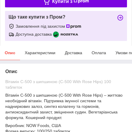
Купити з
Що таке купити з Пром?
Замовлення під захистом
Доступна доставка
Опис
Характеристики
Доставка
Оплата
Умови п
Опис
Вітамін C-500 з шипшиною (C-500 With Rose Hips) 100
таблеток
Вітамін C-500 з шипшиною (C-500 With Rose Hips)
– життєво
необхідний вітамін. Підтримка імунної системи та
надниркових залоз, синтез колагену та гормонів,
антиоксидантний захист, зміцнення судин. Вегетаріанська
формула. Кошерний продукт.
Виробник:
NOW Foods, США
Форма випуску:
100/250 таблеток