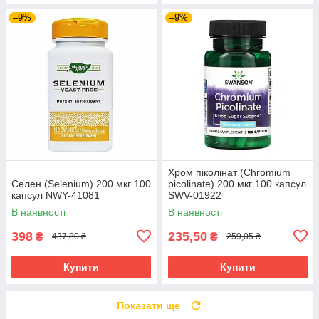
–9%
–9%
Хром піколінат (Chromium
Селен (Selenium) 200 мкг 100
picolinate) 200 мкг 100 капсул
капсул NWY-41081
SWV-01922
В наявності
В наявності
398
235,50
₴
₴
437,80 ₴
259,05 ₴
Купити
Купити
Показати ще