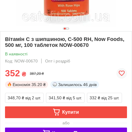
Вітамін С з шипшиною, C-500 RH, Now Foods,
500 мг, 100 таблеток NOW-00670
В наявності
Код: NOW-00670
Опт і роздріб
352
₴
387,20 ₴
Економія
35.20 ₴
Залишилось
46 днів
348,70 ₴
від 2 шт.
341,50 ₴
від 5 шт.
332 ₴
від 25 шт.
Купити
або