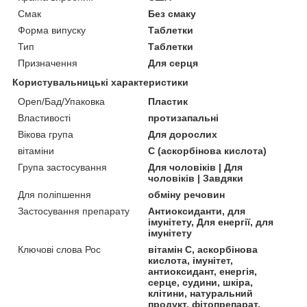
Смак
Без смаку
Форма випуску
Таблетки
Тип
Таблетки
Призначення
Для серця
Користувальницькі характеристики
Open/Бад/Упаковка
Пластик
Властивості
протизапальні
Вікова група
Для дорослих
вітаміни
С (аскорбінова кислота)
Група застосування
Для чоловіків | Для
чоловіків | Завдяки
Для поліпшення
обміну речовин
Застосування препарату
Антиоксиданти, для
імунітету, Для енергії, для
імунітету
Ключові слова Рос
вітамін C, аскорбінова
кислота, імунітет,
антиоксидант, енергія,
серце, судини, шкіра,
клітини, натуральний
продукт, фітопрепарат,