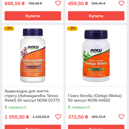
698,50
459,50
₴
₴
768,35 ₴
505,45 ₴
Купити
Купити
–9%
–9%
Ашвагандха для зняття
стресу (Ashwagandha Stress
Гінкго білоба (Ginkgo Biloba)
Relief) 60 капсул NOW-02375
50 капсул NOW-04682
В наявності
В наявності
1 050,50
372,50
₴
₴
1 155,55 ₴
409,75 ₴