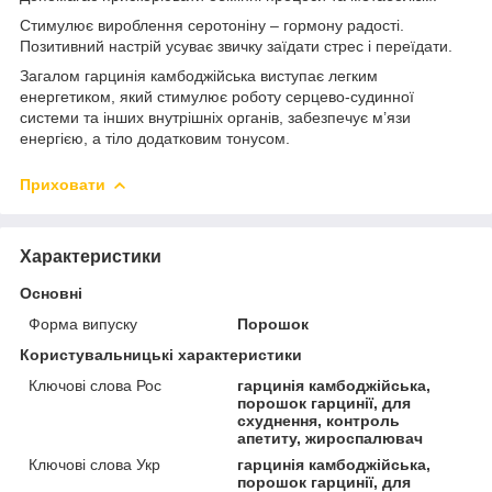
Стимулює вироблення серотоніну – гормону радості.
Позитивний настрій усуває звичку заїдати стрес і переїдати.
Загалом гарцинія камбоджійська виступає легким
енергетиком, який стимулює роботу серцево-судинної
системи та інших внутрішніх органів, забезпечує м’язи
енергією, а тіло додатковим тонусом.
Приховати
Характеристики
Основні
Форма випуску
Порошок
Користувальницькі характеристики
Ключові слова Рос
гарцинія камбоджійська,
порошок гарцинії, для
схуднення, контроль
апетиту, жироспалювач
Ключові слова Укр
гарцинія камбоджійська,
порошок гарцинії, для