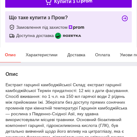
Купити з
Що таке купити з Пром?
Замовлення під захистом
Доступна доставка
Опис
Характеристики
Доставка
Оплата
Умови п
Опис
Екстракт гарцинії камбоджійської Склад: екстракт гарцинії
камбоджійської Термін придатності: 12 міс з дати фасування.
Спосіб вживання: по 1 ч.л. на 150 мл гарячої води 2 р/день
між прийомами їжі. Зберігати без доступу прямих сонячних
променів при кімнатній температурі Гарцинія камбоджійська
— рослина з Південно-Східної Азії, яку здавна
використовували місцеві травники. Основний біоактивний
компонент гарцинії, гідроксилимонна кислота (ГЛК), був
детально вивчений щодо його впливу на цитратліазу, яка є
основним ферментом, відповідальним за клітинний синтез