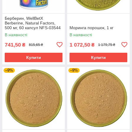
Берберин, WellBetX
Berberine, Natural Factors,
500 мг, 60 капсул NFS-03544
Моринга порошок, 1 кг
В наявності
В наявності
741,50
1 072,50
₴
₴
815,65 ₴
1 179,75 ₴
Купити
Купити
–9%
–9%