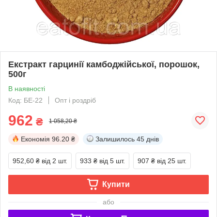
Екстракт гарцинії камбоджійської, порошок,
500г
В наявності
Код: БЕ-22
Опт і роздріб
962
₴
1 058,20 ₴
Економія
96.20 ₴
Залишилось
45 днів
952,60 ₴
від 2 шт.
933 ₴
від 5 шт.
907 ₴
від 25 шт.
Купити
або