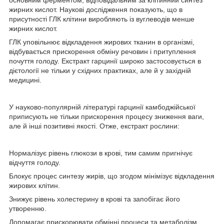
жирних кислот. Наукові дослідження показують, що в
присутності ГЛК клітини виробляють із вуглеводів менше
жирних кислот.
ГЛК уповільнює відкладення жирових тканин в організмі,
відбувається прискорення обміну речовин і притуплення
почуття голоду. Екстракт гарцинії широко застосовується в
дієтології не тільки у східних практиках, але й у західній
медицині.
У науково-популярній літературі гарцинії камбоджійської
приписують не тільки прискорення процесу зниження ваги,
але й інші позитивні якості. Отже, екстракт рослини:
Нормалізує рівень глюкози в крові, тим самим пригнічує
відчуття голоду.
Блокує процес синтезу жирів, що згодом мінімізує відкладення
жирових клітин.
Знижує рівень холестерину в крові та запобігає його
утворенню.
Допомагає прискорювати обмінні процеси та метаболізм.