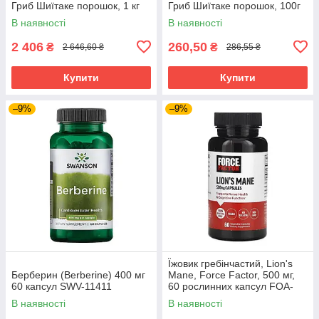
Гриб Шиїтаке порошок, 1 кг
Гриб Шиїтаке порошок, 100г
В наявності
В наявності
2 406
260,50
₴
₴
2 646,60 ₴
286,55 ₴
Купити
Купити
–9%
–9%
Їжовик гребінчастий, Lion's
Берберин (Berberine) 400 мг
Mane, Force Factor, 500 мг,
60 капсул SWV-11411
60 рослинних капсул FOA-
66038
В наявності
В наявності