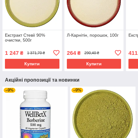
Екстракт Стевії 90%
Л-Карнітін, порошок, 100г
Екст
очистки, 500г
1 247
264
411
₴
₴
1 371,70 ₴
290,40 ₴
Купити
Купити
Акційні пропозиції та новинки
–9%
–9%