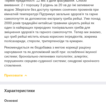
Термін придатності: 12 міс з дати фасування. Спосіб
вживання: 2 г порошку 3 р/день за 20 хв до їжі запиваючи
водою Зберігати без доступу прямих сонячних променів при
кімнатній температурі Підтримує загальне здоров’я та гарне
самопочуття за допомогою екстракту гриба рейші. Уже понад
2000 років традиційні китайські травники цінують рейші як
один із найкращих природних тонізувальних грибів для
зміцнення здоров’я та гарного самопочуття. Тепер ми знаємо,
що гриб рейші містить кілька корисних інгредієнтів, зокрема
полісахариди, стероли, тритерпеноїди та кумарин.
Рекомендується як біодобавка з метою корекції раціону
харчування та як допоміжний засіб при: ослабленні імунної
системи; бронхіально-легеневих патологіях; алергіях;
порушеннях серцево-судинної системи; синдромі хронічного
стомлення.
Приховати
Характеристики
Основні