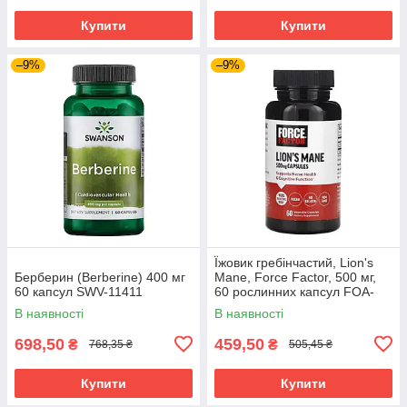
Купити
Купити
–9%
–9%
Їжовик гребінчастий, Lion's
Берберин (Berberine) 400 мг
Mane, Force Factor, 500 мг,
60 капсул SWV-11411
60 рослинних капсул FOA-
66038
В наявності
В наявності
698,50
459,50
₴
₴
768,35 ₴
505,45 ₴
Купити
Купити