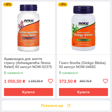
–9%
–9%
Ашвагандха для зняття
стресу (Ashwagandha Stress
Гінкго білоба (Ginkgo Biloba)
Relief) 60 капсул NOW-02375
50 капсул NOW-04682
В наявності
В наявності
1 050,50
372,50
₴
₴
1 155,55 ₴
409,75 ₴
Купити
Купити
Показати ще