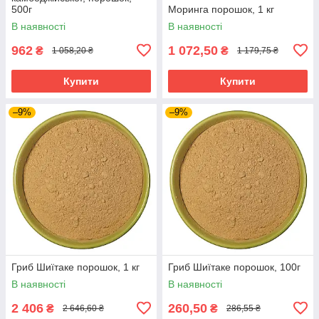
500г
Моринга порошок, 1 кг
В наявності
В наявності
962
1 072,50
₴
₴
1 058,20 ₴
1 179,75 ₴
Купити
Купити
–9%
–9%
Гриб Шиїтаке порошок, 1 кг
Гриб Шиїтаке порошок, 100г
В наявності
В наявності
2 406
260,50
₴
₴
2 646,60 ₴
286,55 ₴