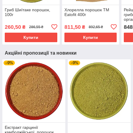
Гриб Шиїтаке порошок,
Хлорелла порошок ТМ
Рейш
100г
Eatofit 400г
гриб
орга
веге
260,50
811,50
848
₴
₴
286,55 ₴
892,65 ₴
SOR
Купити
Купити
Акційні пропозиції та новинки
–9%
–9%
Екстракт гарцинії
камбоджійської, порошок,