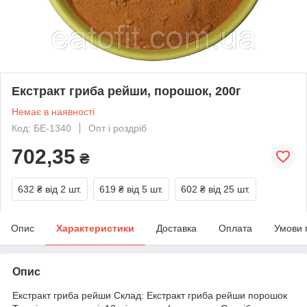
Eкстракт гриба рейши, порошок, 200г
Немає в наявності
Код: БЕ-1340
Опт і роздріб
702,35
₴
632 ₴
від 2 шт.
619 ₴
від 5 шт.
602 ₴
від 25 шт.
Опис
Характеристики
Доставка
Оплата
Умови 
Опис
Eкстракт гриба рейши Склад: Eкстракт гриба рейши порошок