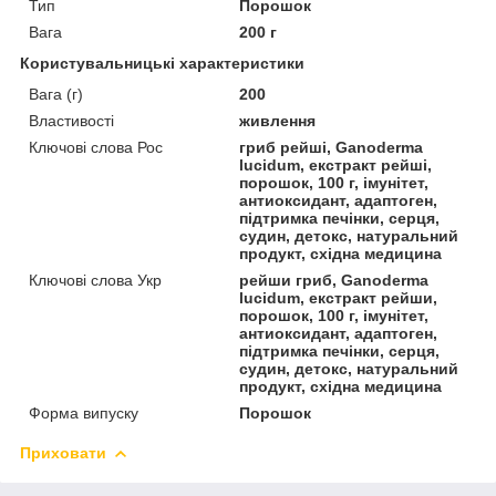
Тип
Порошок
Вага
200 г
Користувальницькі характеристики
Вага (г)
200
Властивості
живлення
Ключові слова Рос
гриб рейші, Ganoderma
lucidum, екстракт рейші,
порошок, 100 г, імунітет,
антиоксидант, адаптоген,
підтримка печінки, серця,
судин, детокс, натуральний
продукт, східна медицина
Ключові слова Укр
рейши гриб, Ganoderma
lucidum, екстракт рейши,
порошок, 100 г, імунітет,
антиоксидант, адаптоген,
підтримка печінки, серця,
судин, детокс, натуральний
продукт, східна медицина
Форма випуску
Порошок
Приховати