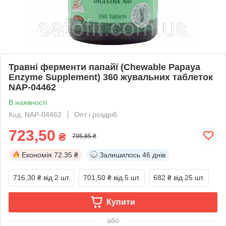
Травні ферменти папайї (Chewable Papaya
Enzyme Supplement) 360 жувальних таблеток
NAP-04462
В наявності
Код: NAP-04462
Опт і роздріб
723,50
₴
795,85 ₴
Економія
72.35 ₴
Залишилось
46 днів
716,30 ₴
від 2 шт.
701,50 ₴
від 5 шт.
682 ₴
від 25 шт.
Купити
або