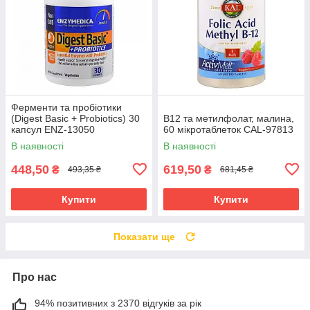
Ферменти та пробіотики
(Digest Basic + Probiotics) 30
В12 та метилфолат, малина,
капсул ENZ-13050
60 мікротаблеток CAL-97813
В наявності
В наявності
448,50
619,50
₴
₴
493,35 ₴
681,45 ₴
Купити
Купити
Показати ще
Про нас
94% позитивних з 2370 відгуків за рік