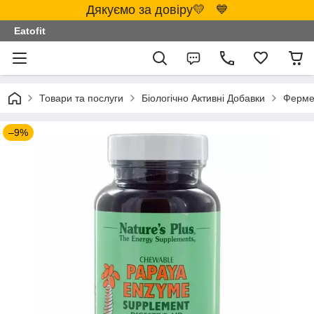
Дякуємо за довіру💛 💙
Eatofit
Товари та послуги
Біологічно Активні Добавки
Ферме
–9%