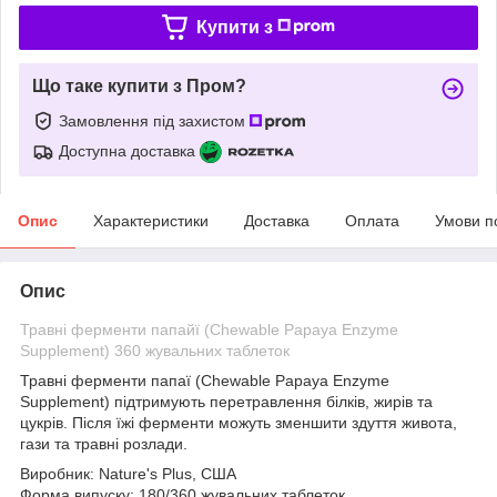
Купити з
Що таке купити з Пром?
Замовлення під захистом
Доступна доставка
Опис
Характеристики
Доставка
Оплата
Умови п
Опис
Травні ферменти папайї (Chewable Papaya Enzyme
Supplement) 360 жувальних таблеток
Травні ферменти папаї (Chewable Papaya Enzyme
Supplement)
підтримують перетравлення білків, жирів та
цукрів. Після їжі ферменти можуть зменшити здуття живота,
гази та травні розлади.
Виробник:
Nature's Plus, США
Форма випуску:
180/360 жувальних таблеток