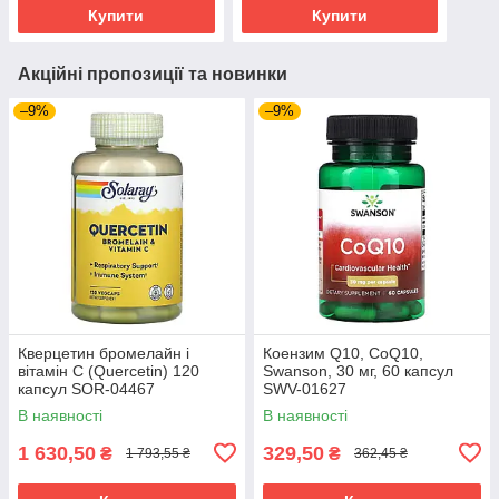
Купити
Купити
Акційні пропозиції та новинки
–9%
–9%
Кверцетин бромелайн і
Коензим Q10, CoQ10,
вітамін С (Quercetin) 120
Swanson, 30 мг, 60 капсул
капсул SOR-04467
SWV-01627
В наявності
В наявності
1 630,50
329,50
₴
₴
1 793,55 ₴
362,45 ₴