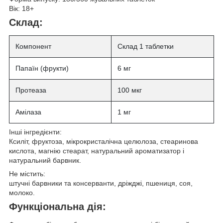
Вік:
18+
Склад:
Компонент
Склад 1 таблетки
Папаїн (фрукти)
6 мг
Протеаза
100 мкг
Амілаза
1 мг
Інші інгредієнти:
Ксиліт, фруктоза, мікрокристалічна целюлоза, стеаринова
кислота, магнію стеарат, натуральний ароматизатор і
натуральний барвник.
Не містить:
штучні барвники та консерванти, дріжджі, пшениця, соя,
молоко.
Функціональна дія: