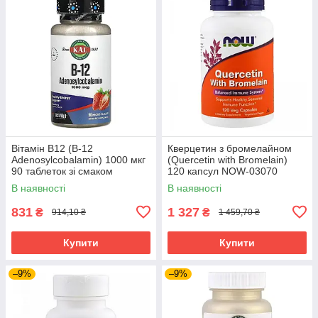
Вітамін В12 (B-12
Кверцетин з бромелайном
Adenosylcobalamin) 1000 мкг
(Quercetin with Bromelain)
90 таблеток зі смаком
120 капсул NOW-03070
полуниці CAL-98882
В наявності
В наявності
831
1 327
₴
₴
914,10 ₴
1 459,70 ₴
Купити
Купити
–9%
–9%