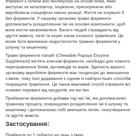
Фермент є білком або молекулою на основі білка, який
виступає як каталізатор, ініціюючи, прискорюючи або
виробляючи специфічні хімічні реакції. Життя не існувало б
без ферментів. У нашому організмі травні ферменти
допомагають розщепленню їжі на основні компоненти, щоб
вони могли засвоюватися. Багато людей страждають від
здуття живота, печії та інших ознак поганого травлення. Це
може бути викликане недостатністю травних ферментів у
шлунку та кишечнику.
Травні ферменти папайї (Chewable Papaya Enzyme
Supplement)
містять ключові ферменти, необхідні для повного
перетравлення білків, вуглеводів та жирів. Здатність вашого
організму виробляти ферменти має тенденцію до зменшення
з віком, тому їхнє додавання є одним із найпростіших способів
покращити травлення. Це також важливий спосіб отримати всі
поживні переваги від продуктів, які ми їмо.
Приймаючи ферментні добавки під час їжі, ми допомагаємо
травному процесу, покращуємо розщеплення їжі в шлунку та
кишечнику і допомагаємо собі зменшити печію, газоутворення
та здуття живота.
Застосування:
Приймати
по 1 таблетці на день
з їжею.