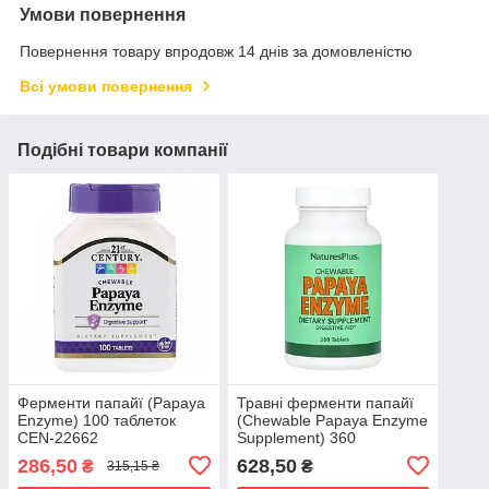
Умови повернення
Повернення товару впродовж 14 днів за домовленістю
Всі умови повернення
Подібні товари компанії
Ферменти папайї (Papaya
Травні ферменти папайї
Enzyme) 100 таблеток
(Chewable Papaya Enzyme
CEN-22662
Supplement) 360
жувальних таблеток NAP-
286,50
628,50
₴
₴
315,15 ₴
04462EXP