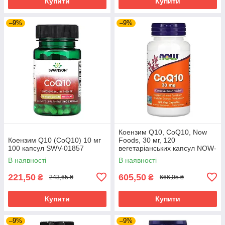
Купити
Купити
–9%
–9%
Коензим Q10, CoQ10, Now
Коензим Q10 (CoQ10) 10 мг
Foods, 30 мг, 120
100 капсул SWV-01857
вегетаріанських капсул NOW-
03188
В наявності
В наявності
221,50
605,50
₴
₴
243,65 ₴
666,05 ₴
Купити
Купити
–9%
–9%