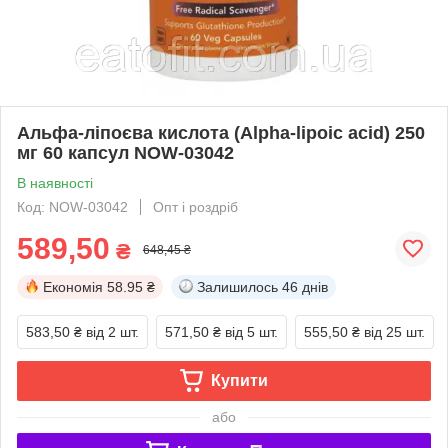
Альфа-ліпоєва кислота (Alpha-lipoic acid) 250
мг 60 капсул NOW-03042
В наявності
Код: NOW-03042
Опт і роздріб
589,50
₴
648,45 ₴
Економія
58.95 ₴
Залишилось
46 днів
583,50 ₴
від 2 шт.
571,50 ₴
від 5 шт.
555,50 ₴
від 25 шт.
Купити
або