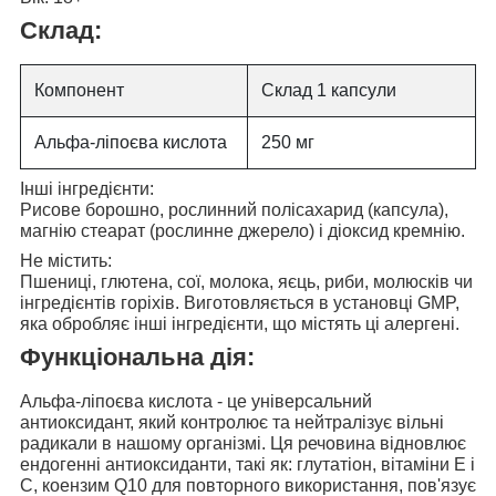
Склад:
Компонент
Склад 1 капсули
Альфа-ліпоєва кислота
250 мг
Інші інгредієнти:
Рисове борошно, рослинний полісахарид (капсула),
магнію стеарат (рослинне джерело) і діоксид кремнію.
Не містить:
Пшениці, глютена, сої, молока, яєць, риби, молюсків чи
інгредієнтів горіхів. Виготовляється в установці GMP,
яка обробляє інші інгредієнти, що містять ці алергені.
Функціональна дія:
Альфа-ліпоєва кислота - це універсальний
антиоксидант, який
контролює та нейтралізує вільні
радикали в нашому організмі
. Ця речовина відновлює
ендогенні антиоксиданти, такі як: глутатіон, вітаміни Е і
С, коензим Q10 для повторного використання, пов'язує