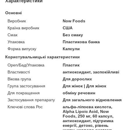
Характеристики
Основні
Виробник
Now Foods
Країна виробник
США
Смак
Без смаку
Упаковка
Пластикова банка
Форма випуску
Капсули
Користувальницькі характеристики
Open/Бад/Упаковка
Пластик
Властивості
антиоксидант, заспокійливі
Вікова група
Для дорослих
Група застосування
Для жінок | Для жінок
Для покращення
обміну речовин
Застосування препарату
Для загального відновлення
Ключові слова Рос
альфа-ліпоєва кислота,
Alpha Lipoic Acid, Now
Foods, 250 мг, 60 капсул,
антиоксидант, підтримка
енергії, детокс, рівень
цукру, нервова система,