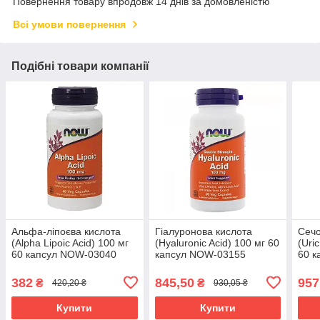
Повернення товару впродовж 14 днів за домовленістю
Всі умови повернення
Подібні товари компанії
Альфа-ліпоєва кислота
Гіалуронова кислота
Сечо
(Alpha Lipoic Acid) 100 мг
(Hyaluronic Acid) 100 мг 60
(Uri
60 капсул NOW-03040
капсул NOW-03155
60 к
382
845,50
957
₴
₴
420,20 ₴
930,05 ₴
Купити
Купити