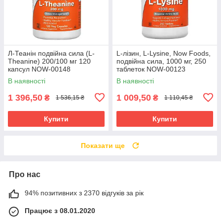
Л-Теанін подвійна сила (L-
L-лізин, L-Lysine, Now Foods,
Theanine) 200/100 мг 120
подвійна сила, 1000 мг, 250
капсул NOW-00148
таблеток NOW-00123
В наявності
В наявності
1 396,50
1 009,50
₴
₴
1 536,15 ₴
1 110,45 ₴
Купити
Купити
Показати ще
Про нас
94% позитивних з 2370 відгуків за рік
Працює з 08.01.2020