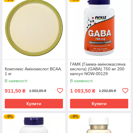
ГАМК (Гамма-аміномасляна
Комплекс Амінокислот ВСАА,
кислота) (GABA) 750 мг 200
1 кг
капсул NOW-00129
В наявності
В наявності
911,50
1 093,50
₴
₴
1 002,65 ₴
1 202,85 ₴
Купити
Купити
–9%
–9%