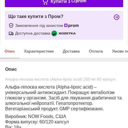
Купити з
Що таке купити з Пром?
Замовлення під захистом
Доступна доставка
Опис
Характеристики
Доставка
Оплата
Умови п
Опис
Альфа-ліпоєва кислота (Alpha-lipoic acid) 250 мг 60 капсул
Альфа-ліпоєва кислота (Alpha-lipoic acid)
–
універсальний антиоксидант. Покращує метаболізм
глюкози у організмі. Засіб для лікування діабетичної та
алкогольної нейропатії. Гепатопротектор.
Вегетаріанський продукт. GMP сертифіковано.
Виробник:
NOW Foods, США
Форма випуску:
60/120 капсул
Вік:
18+