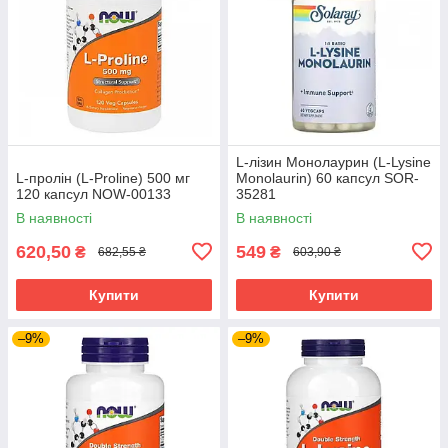
L-лізин Монолаурин (L-Lysine
L-пролін (L-Proline) 500 мг
Monolaurin) 60 капсул SOR-
120 капсул NOW-00133
35281
В наявності
В наявності
620,50
549
₴
₴
682,55 ₴
603,90 ₴
Купити
Купити
–9%
–9%