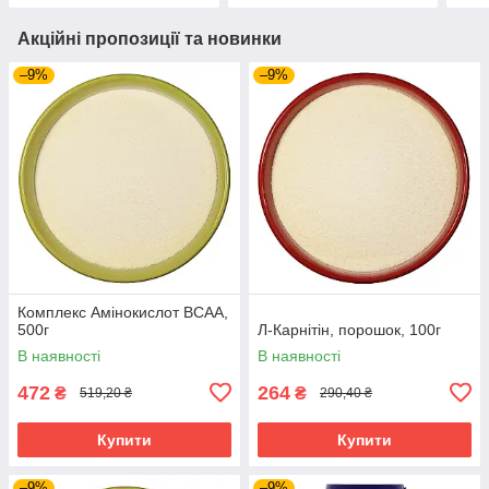
Акційні пропозиції та новинки
–9%
–9%
Комплекс Амінокислот ВСАА,
500г
Л-Карнітін, порошок, 100г
В наявності
В наявності
472
264
₴
₴
519,20 ₴
290,40 ₴
Купити
Купити
–9%
–9%