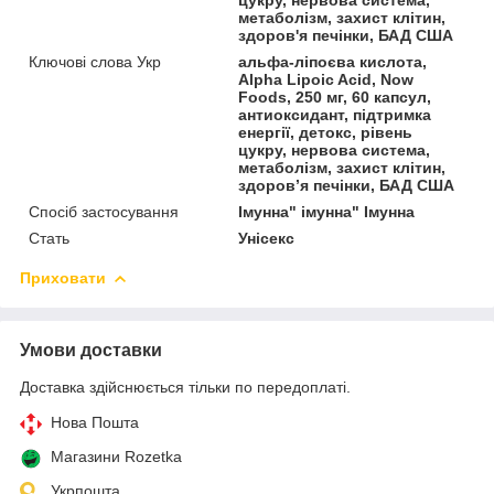
метаболізм, захист клітин,
здоров'я печінки, БАД США
Ключові слова Укр
альфа-ліпоєва кислота,
Alpha Lipoic Acid, Now
Foods, 250 мг, 60 капсул,
антиоксидант, підтримка
енергії, детокс, рівень
цукру, нервова система,
метаболізм, захист клітин,
здоров’я печінки, БАД США
Спосіб застосування
Імунна" імунна" Імунна
Стать
Унісекс
Приховати
Умови доставки
Доставка здійснюється тільки по передоплаті.
Нова Пошта
Магазини Rozetka
Укрпошта