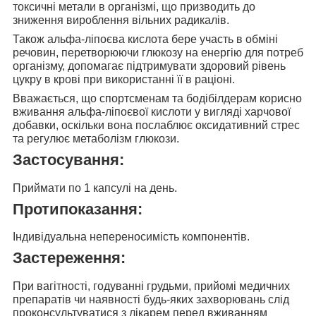
токсичні метали в організмі, що призводить до
зниження вироблення вільних радикалів.
Також
альфа-ліпоєва кислота бере участь в
обміні
речовин, перетворюючи глюкозу на енергію для потреб
організму, допомагає підтримувати здоровий рівень
цукру в крові при використанні її в раціоні.
Вважається, що спортсменам та бодібілдерам корисно
вживання альфа-ліпоєвої кислоти у вигляді харчової
добавки, оскільки вона
послаблює оксидативний стрес
та регулює метаболізм глюкози
.
Застосування:
Приймати
по 1 капсулі на день
.
Протипоказання:
Індивідуальна непереносимість компонентів.
Застереження:
При вагітності, годуванні грудьми, прийомі медичних
препаратів чи наявності будь-яких захворювань слід
проконсультуватися з лікарем перед вживанням