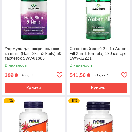
Формула для шкіри, волосся
Сечогінний засіб 2 в 1 (Water
та нігтів (Hair, Skin & Nails) 60
Pill 2-in-1 formula) 120 капсул
таблеток SWV-01883
SWV-02221
В наявності
В наявності
399
541,50
₴
₴
438,90 ₴
595,65 ₴
Купити
Купити
–9%
–9%