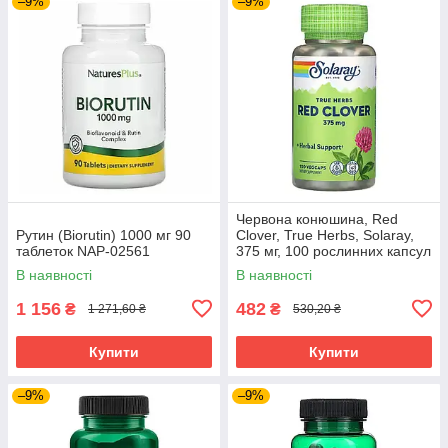
–9%
–9%
Червона конюшина, Red
Рутин (Biorutin) 1000 мг 90
Clover, True Herbs, Solaray,
таблеток NAP-02561
375 мг, 100 рослинних капсул
SOR-01480
В наявності
В наявності
1 156
482
₴
₴
1 271,60 ₴
530,20 ₴
Купити
Купити
–9%
–9%