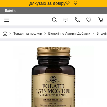
Дякуємо за довіру💛 💙
Eatofit
Товари та послуги
Біологічно Активні Добавки
Вітамі