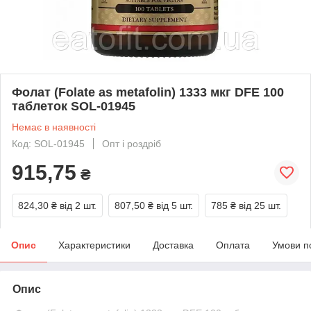
Фолат (Folate as metafolin) 1333 мкг DFE 100
таблеток SOL-01945
Немає в наявності
Код: SOL-01945
Опт і роздріб
915,75
₴
824,30 ₴
від 2 шт.
807,50 ₴
від 5 шт.
785 ₴
від 25 шт.
Опис
Характеристики
Доставка
Оплата
Умови п
Опис