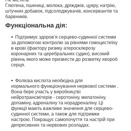
Глютена, пшениці, молока, дріжджів, цукру, натрію,
штучних добавок, підсолоджувачів, консервантів та
барвників.
Функціональна дія:
Підтримує здоров'я
серцево-судинної системи
за
допомогою контролю за рівнями гомоцистеїну
в крові (фактору ризику атеросклерозу
коронарних та церебральних судин), високий
рівень якого може призвести до розвитку хвороб
серця.
Фолієва кислота необхідна для
нормального
функціонування нервової системи
.
Вона бере участь у виробництві
нейротрансмітерів - серотоніну, мелатоніну,
допаміну, адреналіну та норадреналіну. Ці
функції мають важливе значення для серцево-
судинної системи, а також для
підтримки
настрою
. Покращує самопочуття та настрій при
депресивних та нервових розладах.