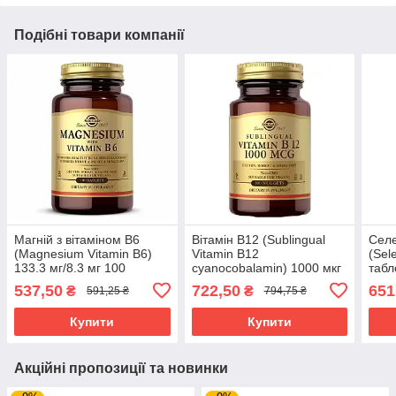
Подібні товари компанії
Магній з вітаміном В6
Вітамін В12 (Sublingual
Селе
(Magnesium Vitamin B6)
Vitamin В12
(Sel
133.3 мг/8.3 мг 100
cyanocobalamin) 1000 мкг
табл
таблеток SOL-01720
100 таблеток SOL-03229
537,50
722,50
651
₴
₴
591,25 ₴
794,75 ₴
Купити
Купити
Акційні пропозиції та новинки