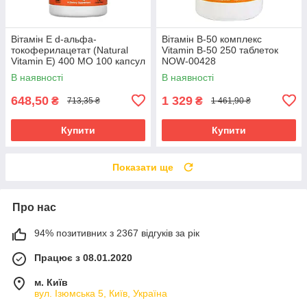
Вітамін Е d-альфа-
Вітамін В-50 комплекс
токоферилацетат (Natural
Vitamin B-50 250 таблеток
Vitamin E) 400 МО 100 капсул
NOW-00428
NOW-00837
В наявності
В наявності
648,50
1 329
₴
₴
713,35 ₴
1 461,90 ₴
Купити
Купити
Показати ще
Про нас
94% позитивних з 2367 відгуків за рік
Працює з 08.01.2020
м. Київ
вул. Ізюмська 5, Київ, Україна