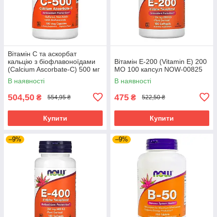
Вітамін C та аскорбат
кальцію з біофлавоноїдами
Вітамін Е-200 (Vitamin E) 200
(Calcium Ascorbate-C) 500 мг
МО 100 капсул NOW-00825
100 капсул NOW-00676
В наявності
В наявності
504,50
475
₴
₴
554,95 ₴
522,50 ₴
Купити
Купити
–9%
–9%