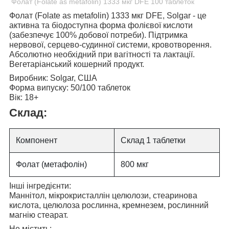
Фолат (Folate as metafolin) 1333 мкг DFE 100 таблеток
Фолат (Folate as metafolin) 1333 мкг DFE, Solgar
- це
активна та біодоступна форма фолієвої кислоти
(забезпечує 100% добової потреби). Підтримка
нервової, серцево-судинної системи, кровотворення.
Абсолютно необхідний при вагітності та лактації.
Вегетаріанський кошерний продукт.
Виробник:
Solgar, США
Форма випуску:
50/100 таблеток
Вік:
18+
Склад:
Компонент
Склад 1 таблетки
Фолат (метафолін)
800 мкг
Інші інгредієнти:
Маннітол, мікрокристаллін целюлози, стеаринова
кислота, целюлоза рослинна, кремнезем, рослинний
магнію стеарат.
Не містить: