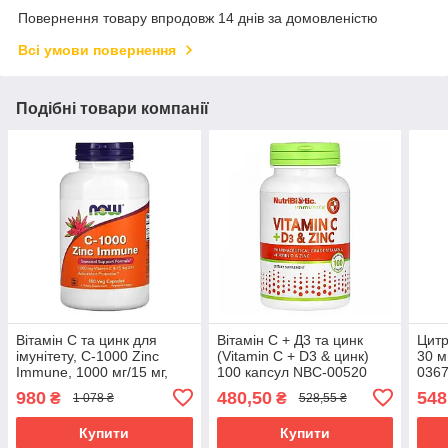
Повернення товару впродовж 14 днів за домовленістю
Всі умови повернення
Подібні товари компанії
Вітамін С та цинк для
Вітамін С + Д3 та цинк
Цитр
імунітету, C-1000 Zinc
(Vitamin C + D3 & цинк)
30 м
Immune, 1000 мг/15 мг,
100 капсул NBC-00520
036
180 капсул NOW-00695
980
480,50
548
₴
₴
1 078 ₴
528,55 ₴
Купити
Купити