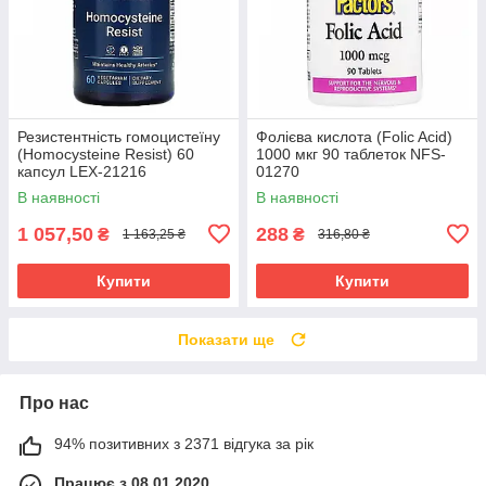
Резистентність гомоцистеїну
Фолієва кислота (Folic Acid)
(Homocysteine Resist) 60
1000 мкг 90 таблеток NFS-
капсул LEX-21216
01270
В наявності
В наявності
1 057,50
288
₴
₴
1 163,25 ₴
316,80 ₴
Купити
Купити
Показати ще
Про нас
94% позитивних з 2371 відгука за рік
Працює з 08.01.2020