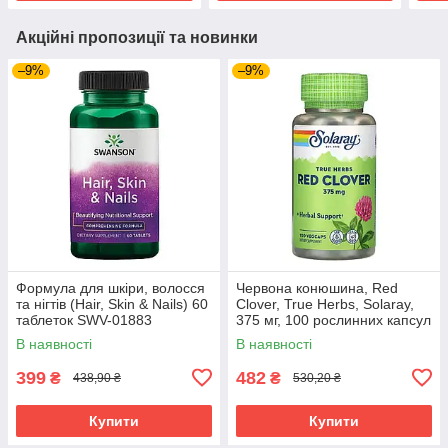
Акційні пропозиції та новинки
–9%
–9%
Формула для шкіри, волосся
Червона конюшина, Red
та нігтів (Hair, Skin & Nails) 60
Clover, True Herbs, Solaray,
таблеток SWV-01883
375 мг, 100 рослинних капсул
SOR-01480
В наявності
В наявності
399
482
₴
₴
438,90 ₴
530,20 ₴
Купити
Купити