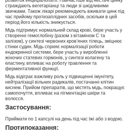
розвиток енцефалопатії. Найчастіше від нестачі цинку
страждають вегетаріанці та люди зі шкідливими
звичками. Також лікарі рекомендують вживати цинк під
час прийому протизаплідних засобів, оскільки в цей
період його кількість знижується.
Мідь підтримує нормальний
склад крові, бере участь у
створенні гемоглобіну (разом з вітаміном С та
залізом), у синтезі червоних кров'яних тілець, зміцнює
стінки судин. Мідь сприяє нормалізації роботи
ендокринної системи, бере участь у виробленні
жіночих статевих гормонів, у синтезі колагену та
еластину, впливає на роботу травлення та
ферментативної функції.
Мідь відіграє важливу роль у
підвищенні імунітету,
нейтралізації вільних радикалів, постачанні клітин
киснем. Прийом препаратів, що містять мідь, покращує
самопочуття, впливає на пігментацію шкіри та
волосся.
Застосування:
Приймати по
1 капсулі на день під час їжі або з водою.
Протипоказання: