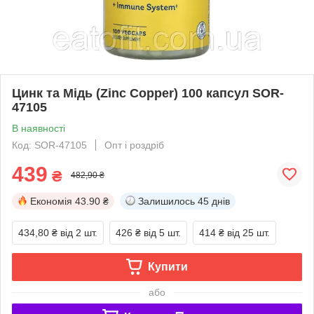
Цинк та Мідь (Zinc Copper) 100 капсул SOR-
47105
В наявності
Код: SOR-47105
Опт і роздріб
439
₴
482,90 ₴
Економія
43.90 ₴
Залишилось
45 днів
434,80 ₴
від 2 шт.
426 ₴
від 5 шт.
414 ₴
від 25 шт.
Купити
або