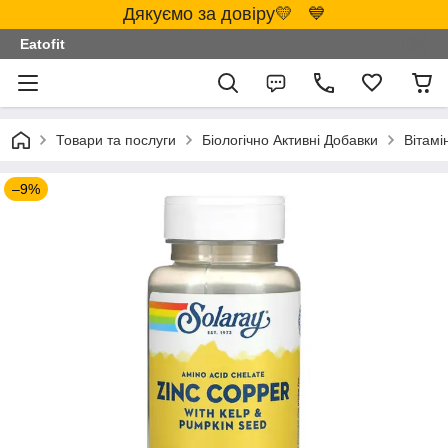
Дякуємо за довіру💛 💙
Eatofit
Товари та послуги
Біологічно Активні Добавки
Вітамі
–9%