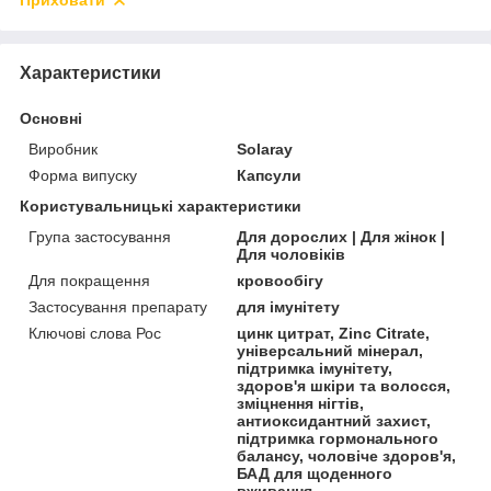
Приховати
Характеристики
Основні
Виробник
Solaray
Форма випуску
Капсули
Користувальницькі характеристики
Група застосування
Для дорослих | Для жінок |
Для чоловіків
Для покращення
кровообігу
Застосування препарату
для імунітету
Ключові слова Рос
цинк цитрат, Zinc Citrate,
універсальний мінерал,
підтримка імунітету,
здоров'я шкіри та волосся,
зміцнення нігтів,
антиоксидантний захист,
підтримка гормонального
балансу, чоловіче здоров'я,
БАД для щоденного
вживання