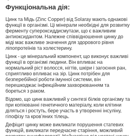
Функціональна дія:
Цинк та Мідь (Zinc Copper) від Solaray
мають однакові
функції в організмі. Ці мінерали необхідні для розвитку
ферменту супероксиддисмутази, що є важливим
антиоксидантом. Належне співвідношення цинку до
міді має важливе значення для здорового рівня
ліпопротеїнів та холестерину.
Цинк - це мінеральний компонент, що виконує важливі
функції в організмі людини. Він впливає на
нормальний ріст волосся, нігтів, шкіри і загоєння ран,
сприятливо впливає на зір. Цинк потрібен для
безперебійної роботи імунної системи, він
перешкоджає інфекційним захворюванням та
бореться з раком.
Відомо, що цинк важливий у
синтезі білків організму та
при копіюванні генетичного матеріалу, коли клітини
діляться і ростуть, бере участь в утворенні інсуліну,
гіпофізу та кров'яних тілець.
Дефіцит цинку може викликати порушення
статевих
функцій, викликати передчасне старіння, можливий