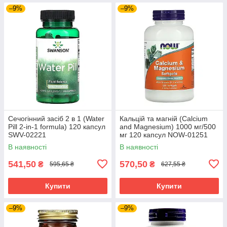
–9%
–9%
Сечогінний засіб 2 в 1 (Water
Кальцій та магній (Calcium
Pill 2-in-1 formula) 120 капсул
and Magnesium) 1000 мг/500
SWV-02221
мг 120 капсул NOW-01251
В наявності
В наявності
541,50
570,50
₴
₴
595,65 ₴
627,55 ₴
Купити
Купити
–9%
–9%