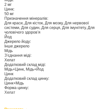
2 мг
Цинк:
50 мг
Призначення мінералів:
Для краси, Для кісток, Для мозку, Для нервової
системи, Для судин, Для серця, Для імунітету, Для
чоловічого здоров'я
Йод
Джерело йоду:
Інше джерело
Мідь
З'єднання міді:
Хелат
Додатковий склад міді:
Мідь+Цинк, Мідь+Йод
Цинк
Додатковий склад цинку:
Цинк+Мідь
Форма цинку:
Хелат