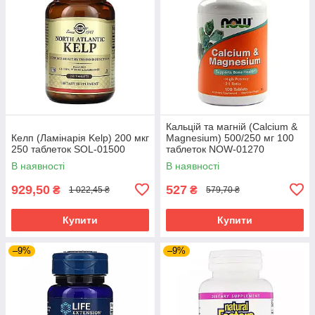
Кальцій та магній (Calcium &
Келп (Ламінарія Kelp) 200 мкг
Magnesium) 500/250 мг 100
250 таблеток SOL-01500
таблеток NOW-01270
В наявності
В наявності
929,50
527
₴
₴
1 022,45 ₴
579,70 ₴
Купити
Купити
–9%
–9%