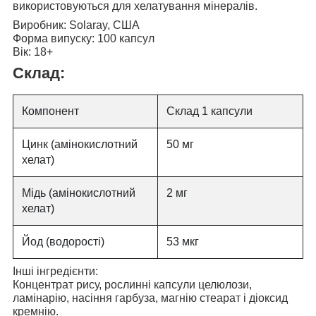
використовуються для хелатування мінералів.
Виробник:
Solaray, США
Форма випуску:
100 капсул
Вік:
18+
Склад:
Компонент
Склад 1 капсули
Цинк (амінокислотний
50 мг
хелат)
Мідь (амінокислотний
2 мг
хелат)
Йод (водорості)
53 мкг
Інші інгредієнти:
Концентрат рису, рослинні капсули целюлози,
ламінарію, насіння гарбуза, магнію стеарат і діоксид
кремнію.