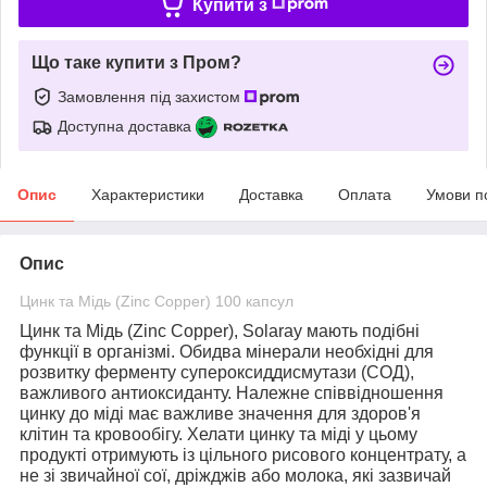
Купити з
Що таке купити з Пром?
Замовлення під захистом
Доступна доставка
Опис
Характеристики
Доставка
Оплата
Умови п
Опис
Цинк та Мідь (Zinc Copper) 100 капсул
Цинк та Мідь (Zinc Copper), Solaray
мають подібні
функції в організмі. Обидва мінерали необхідні для
розвитку ферменту супероксиддисмутази (СОД),
важливого антиоксиданту. Належне співвідношення
цинку до міді має важливе значення для здоров'я
клітин та кровообігу. Хелати цинку та міді у цьому
продукті отримують із цільного рисового концентрату, а
не зі звичайної сої, дріжджів або молока, які зазвичай