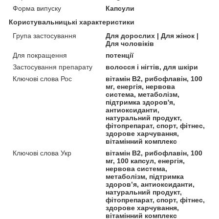
Форма випуску
Капсули
Користувальницькі характеристики
Група застосування
Для дорослих | Для жінок |
Для чоловіків
Для покращення
потенції
Застосування препарату
волосся і нігтів, для шкіри
Ключові слова Рос
вітамін B2, рибофлавін, 100
мг, енергія, нервова
система, метаболізм,
підтримка здоров'я,
антиоксиданти,
натуральний продукт,
фітопрепарат, спорт, фітнес,
здорове харчування,
вітамінний комплекс
Ключові слова Укр
вітамін B2, рибофлавін, 100
мг, 100 капсул, енергія,
нервова система,
метаболізм, підтримка
здоров’я, антиоксиданти,
натуральний продукт,
фітопрепарат, спорт, фітнес,
здорове харчування,
вітамінний комплекс