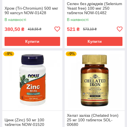
Селен без дріжджів (Selenium
Хром (Tri-Chromium) 500 мкг
Yeast free) 100 мкг 250
90 капсул NOW-01428
таблеток NOW-01482
В наявності
В наявності
380,50
521
₴
₴
418,55 ₴
573,10 ₴
Купити
Купити
–9%
–9%
Хелат заліза (Chelated Iron)
Цинк (Zinc) 50 мг 100
25 мг 100 таблеток SOL-
таблеток NOW-01520
00680