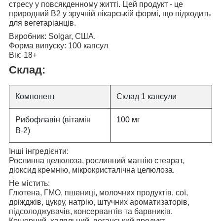
стресу у повсякденному житті. Цей продукт - це
природний B2 у зручній лікарській формі, що підходить
для вегетаріанців.
Виробник:
Solgar, США.
Форма випуску:
100 капсул
Вік:
18+
Склад:
Компонент
Склад 1 капсули
Рибофлавін (вітамін
100 мг
В-2)
Інші інгредієнти:
Рослинна целюлоза, рослинний магнію стеарат,
діоксид кремнію, мікрокристалічна целюлоза.
Не містить:
Глютена, ГМО, пшениці, молочних продуктів, сої,
дріжджів, цукру, натрію, штучних ароматизаторів,
підсолоджувачів, консервантів та барвників.
Кошерний, халяльний, веганський продукт.