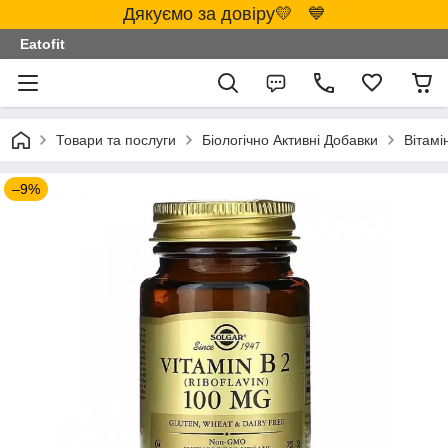
Дякуємо за довіру💛 💙
Eatofit
Товари та послуги
Біологічно Активні Добавки
Вітамі
–9%