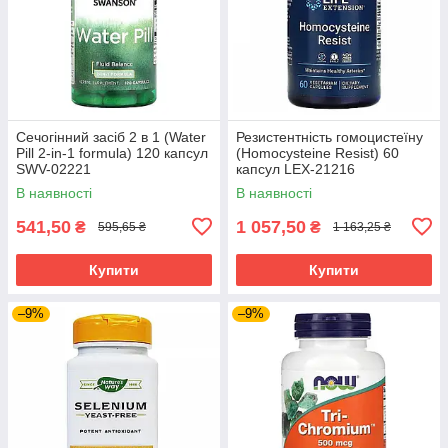
Сечогінний засіб 2 в 1 (Water
Резистентність гомоцистеїну
Pill 2-in-1 formula) 120 капсул
(Homocysteine Resist) 60
SWV-02221
капсул LEX-21216
В наявності
В наявності
541,50
1 057,50
₴
₴
595,65 ₴
1 163,25 ₴
Купити
Купити
–9%
–9%