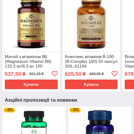
Магній з вітаміном В6
Комплекс вітамінів В-100
Віта
(Magnesium Vitamin B6)
(B-Complex 100) 50 капсул
(хол
133.3 мг/8.3 мг 100
SOL-01149
Vita
таблеток SOL-01720
(220
537,50
625,50
678
₴
₴
591,25 ₴
688,05 ₴
веге
SOL
Купити
Купити
Акційні пропозиції та новинки
–9%
–9%