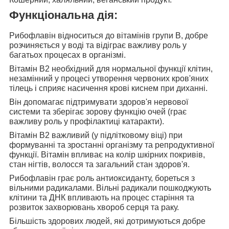
Функціональна дія:
Рибофлавін відноситься до вітамінів групи В
, добре
розчиняється у воді та відіграє важливу роль у
багатьох процесах в організмі.
Вітамін В2 необхідний для
нормальної функції клітин,
незамінний у процесі утворення червоних кров'яних
тілець і сприяє насичення крові киснем при диханні.
Він допомагає підтримувати
здоров'я нервової
системи та зберігає зорову функцію очей (грає
важливу роль у профілактиці катаракти).
Вітамін В2 важливий (у підлітковому віці)
при
формуванні та зростанні організму та репродуктивної
функції. Вітамін впливає на колір шкірних покривів,
стан нігтів, волосся та загальний стан здоров'я.
Рибофлавін грає роль антиоксиданту
, бореться з
вільними радикалами. Вільні радикали пошкоджують
клітини та ДНК впливають на процес старіння та
розвиток захворювань хвороб серця та раку.
Більшість здорових людей, які дотримуються
добре