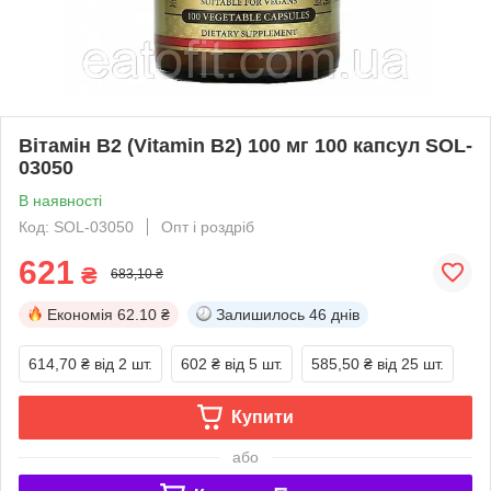
Вітамін B2 (Vitamin B2) 100 мг 100 капсул SOL-
03050
В наявності
Код: SOL-03050
Опт і роздріб
621
₴
683,10 ₴
Економія
62.10 ₴
Залишилось
46 днів
614,70 ₴
від 2 шт.
602 ₴
від 5 шт.
585,50 ₴
від 25 шт.
Купити
або