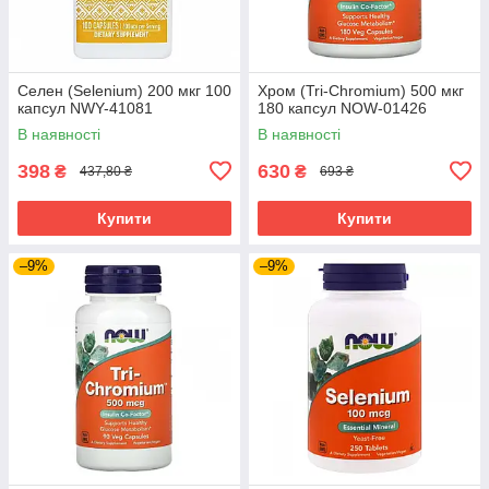
Селен (Selenium) 200 мкг 100
Хром (Tri-Chromium) 500 мкг
капсул NWY-41081
180 капсул NOW-01426
В наявності
В наявності
398
630
₴
₴
437,80 ₴
693 ₴
Купити
Купити
–9%
–9%