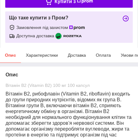
Купити з
Що таке купити з Пром?
Замовлення під захистом
Доступна доставка
Опис
Характеристики
Доставка
Оплата
Умови п
Опис
Вітамін B2 (Vitamin B2) 100 мг 100 капсул
Вітамін B2, рибофлавін (Vitamin B2, riboflavin)
входить
до групи природних нутрієнтів, відомих як група B.
Вітаміни групи B, включаючи вітамін B2, сприяють
енергетичному обміну в організмі. Вітамін B2
необхідний для нормального функціонування клітин та
допомагає зберегти здоров'я нервової системи. Він
допомагає організму переробляти вуглеводи, жири та
протеїни в енергію та підтримує організм під час