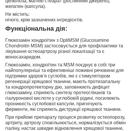
целюлоза, магнію стеарат (рослинний джерело),
желатин (капсула).
Не містить:
нічого, крім зазначених інгредієнтів.
Функціональна дія:
Глюкозамін хондроїтин з OptiMSM (Glucosamine
Chondroitin MSM)
застосовується для профілактики та
лікування остеоартрозу
різної локалізації та є
моносахаридом.
Глюкозамін, хондроїтин та MSM поєднує в собі три
найпопулярніші та ефективніші поживні речовини для
підтримки здоров'я суглобів, які
є стимулятором
регенерації хрящової тканини, мають протизапальну
та хондропротекторну дію, заповнюють дефіцит
глюкозаміну
, сприяють синтезу протеогліканів та
гіалуронової кислоти у суглобовій рідині, посилюють
проникність суглобової капсули, пригнічують
ферменти, які сприяють диструкції хрящової тканини.
При прийомі препарату
процеся розвитку остеопорозу,
артриту, артрозу сповільнюється, нормалізується обмін
гіаліну, настає швидке відновлення хрящової тканини,