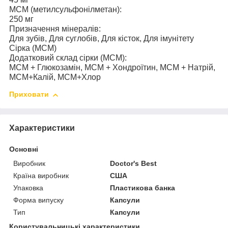
МСМ (метилсульфонілметан):
250 мг
Призначення мінералів:
Для зубів, Для суглобів, Для кісток, Для імунітету
Сірка (МСМ)
Додатковий склад сірки (МСМ):
МСМ + Глюкозамін, МСМ + Хондроїтин, МСМ + Натрій,
МСМ+Калій, МСМ+Хлор
Приховати
Характеристики
Основні
Виробник
Doctor's Best
Країна виробник
США
Упаковка
Пластикова банка
Форма випуску
Капсули
Тип
Капсули
Користувальницькі характеристики