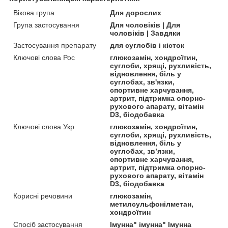
Вікова група
Для дорослих
Група застосування
Для чоловіків | Для
чоловіків | Завдяки
Застосування препарату
для суглобів і кісток
Ключові слова Рос
глюкозамін, хондроїтин,
суглоби, хрящі, рухливість,
відновлення, біль у
суглобах, зв'язки,
спортивне харчування,
артрит, підтримка опорно-
рухового апарату, вітамін
D3, біодобавка
Ключові слова Укр
глюкозамін, хондроїтин,
суглоби, хрящі, рухливість,
відновлення, біль у
суглобах, зв’язки,
спортивне харчування,
артрит, підтримка опорно-
рухового апарату, вітамін
D3, біодобавка
Корисні речовини
глюкозамін,
метилсульфонілметан,
хондроїтин
Спосіб застосування
Імунна" імунна" Імунна