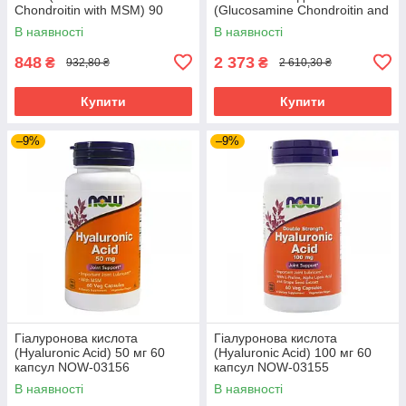
Chondroitin with MSM) 90
(Glucosamine Chondroitin and
капсул NOW-03170
Msm) 240 таблеток SWV-
В наявності
В наявності
11081
848
2 373
₴
₴
932,80 ₴
2 610,30 ₴
Купити
Купити
–9%
–9%
Гіалуронова кислота
Гіалуронова кислота
(Hyaluronic Acid) 50 мг 60
(Hyaluronic Acid) 100 мг 60
капсул NOW-03156
капсул NOW-03155
В наявності
В наявності