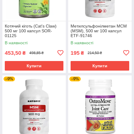
Котячий кіготь (Cat's Claw)
Метилсульфонілметан МСМ
500 мг 100 капсул SOR-
(MSM), 500 мг 100 капсул
01125
ETF-91746
В наявності
В наявності
453,50
195
₴
₴
498,85 ₴
214,50 ₴
Купити
Купити
–9%
–9%