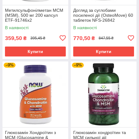
Метилсульфонілметан МСМ
Догляд за суглобами
(MSM), 500 мг 200 капсул
посиленої дії (OsteoMove) 60
ETF-91746x2
таблеток NFS-26842
В наявності
В наявності
359,50
770,50
₴
₴
395,45 ₴
847,55 ₴
Купити
Купити
–9%
–9%
Глюкозамін Хондроїтин з
Глюкозамін хондроїтин та
МСМ (Glucosamine &
МСМ сильної дії