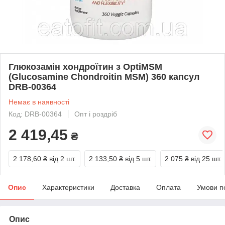
Глюкозамін хондроїтин з OptiMSM
(Glucosamine Chondroitin MSM) 360 капсул
DRB-00364
Немає в наявності
Код: DRB-00364
Опт і роздріб
2 419,45
₴
2 178,60 ₴
від 2 шт.
2 133,50 ₴
від 5 шт.
2 075 ₴
від 25 шт.
Опис
Характеристики
Доставка
Оплата
Умови п
Опис