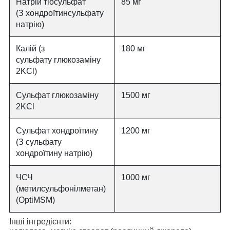
Натрій тіосульфат
85 мг
(З хондроїтинсульфату
натрію)
Калій (з
180 мг
сульфату глюкозаміну
2KCl)
Сульфат глюкозаміну
1500 мг
2KCl
Сульфат хондроїтину
1200 мг
(З сульфату
хондроїтину натрію)
ЧСЧ
1000 мг
(метилсульфонілметан)
(OptiMSM)
Інші інгредієнти: