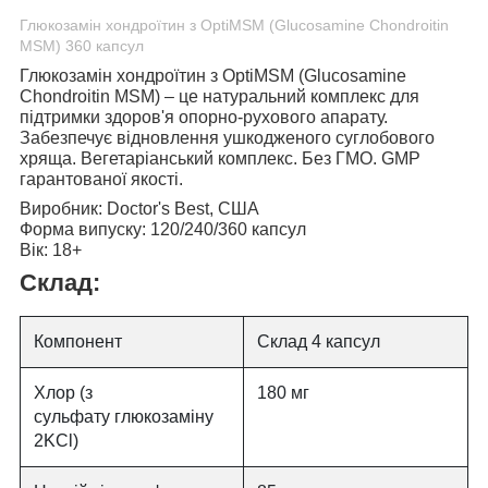
Глюкозамін хондроїтин з OptiMSM (Glucosamine Chondroitin
MSM) 360 капсул
Глюкозамін хондроїтин з OptiMSM (Glucosamine
Chondroitin MSM)
– це натуральний комплекс для
підтримки здоров'я опорно-рухового апарату.
Забезпечує відновлення ушкодженого суглобового
хряща. Вегетаріанський комплекс. Без ГМО. GMP
гарантованої якості.
Виробник:
Doctor's Best, США
Форма випуску:
120/240/360 капсул
Вік:
18+
Склад:
Компонент
Склад 4 капсул
Хлор (з
180 мг
сульфату глюкозаміну
2KCl)