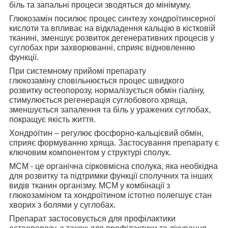
біль та запальні процеси зводяться до мінімуму.
Глюкозамін посилює процес
синтезу хондроїтинсерної
кислоти та впливає на відкладення кальцію в кістковій
тканині, зменшує розвиток дегенеративних процесів у
суглобах при захворюванні, сприяє відновленню
функції.
При системному прийомі препарату
глюкозаміну
сповільнюється процес швидкого
розвитку остеопорозу, нормалізується обмін гіаліну,
стимулюється регенерація суглобового хряща,
зменшується запалення та біль у уражених суглобах,
покращує якість життя.
Хондроїтин
– регулює фосфорно-кальцієвий обмін,
сприяє формуванню хряща. Застосування препарату є
ключовим компонентом у структурі сполук.
МСМ
- це органічна сірковмісна сполука, яка необхідна
для розвитку та підтримки функції сполучних та інших
видів тканин організму. МСМ у комбінації з
глюкозаміном та хондроїтином істотно полегшує стан
хворих з болями у суглобах.
Препарат застосовується для
профілактики