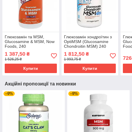
Глюкозамін та MSM,
Глюкозамін хондроїтин з
Глюк
Glucosamine & MSM, Now
OptiMSM (Glucosamine
Gluc
Foods, 240
Chondroitin MSM) 240
Food
вегетаріанських капсул
капсул DRB-00081
веге
1 387,50
1 812,50
₴
₴
NOW-03131
NOW
726
1 526,25 ₴
1 993,75 ₴
Купити
Купити
Акційні пропозиції та новинки
–9%
–9%