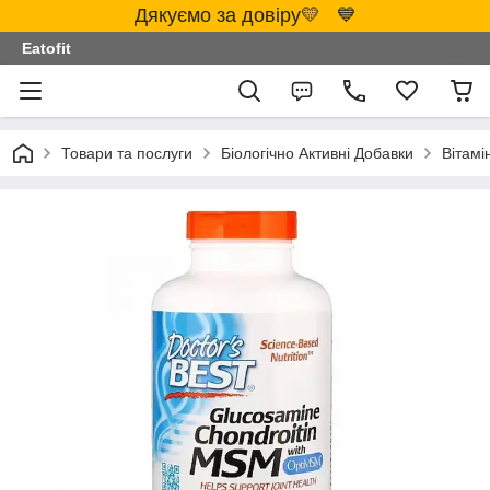
Дякуємо за довіру💛 💙
Eatofit
Товари та послуги
Біологічно Активні Добавки
Вітамі