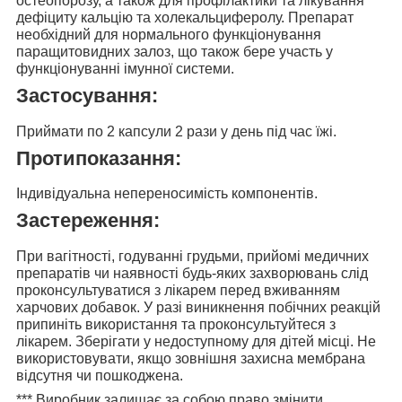
остеопорозу, а також для профілактики та лікування
дефіциту кальцію та холекальциферолу. Препарат
необхідний для нормального функціонування
паращитовидних залоз, що також бере участь у
функціонуванні імунної системи.
Застосування:
Приймати
по 2 капсули 2 рази у день
під час їжі.
Протипоказання:
Індивідуальна непереносимість компонентів.
Застереження:
При вагітності, годуванні грудьми, прийомі медичних
препаратів чи наявності будь-яких захворювань слід
проконсультуватися з лікарем перед вживанням
харчових добавок. У разі виникнення побічних реакцій
припиніть використання та проконсультуйтеся з
лікарем. Зберігати у недоступному для дітей місці. Не
використовувати, якщо зовнішня захисна мембрана
відсутня чи пошкоджена.
***
Виробник залишає за собою право змінити