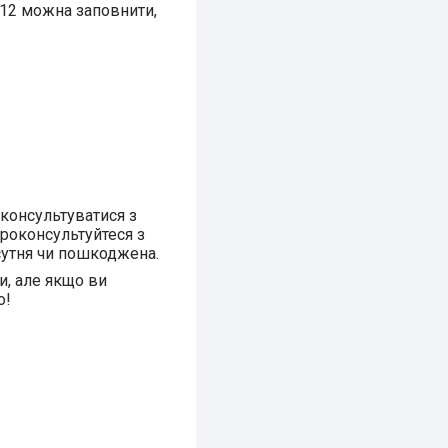
В12 можна заповнити,
оконсультуватися з
проконсультуйтеся з
сутня чи пошкоджена.
и, але якщо ви
о!