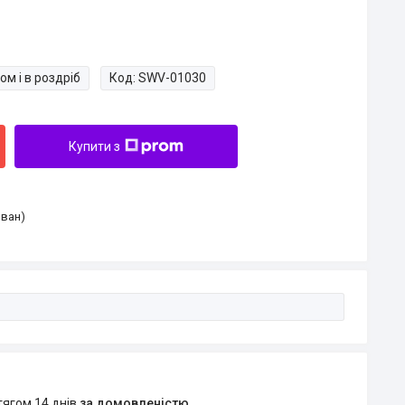
ом і в роздріб
Код:
SWV-01030
Купити з
Іван)
тягом 14 днів
за домовленістю