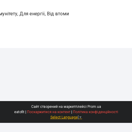
унітету, Для енергії, Від втоми
Сайт створений на маркетплейсі
Prom.ua
eatofit |
Поскаржитися на контент
|
Політика конфіденційності
Select Language
▼