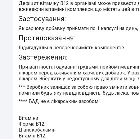
Дефіцит
вітаміну В12
в організмі може призвести д
вживаючи вітамінні комплекси, що містять цей віт
Застосування:
Як харчову добавку приймати
по 1 капсулі на день,
Протипоказання:
Індивідуальна непереносимість компонентів.
Застереження:
При вагітності, годуванні грудьми, прийомі медичн
лікарем перед вживанням харчових добавок. У разі
лікарем. Зберігати у недоступному для дітей місц
***
Виробник залишає за собою право змінити зовн
помітили будь-яку невідповідність, будь ласка, по
****
БАД не є лікарським засобом!
Вітаміни
Форма B12:
Ціанокобаламін
Вітамін В12: