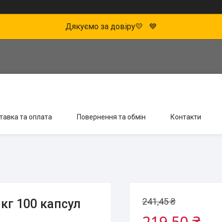
Дякуємо за довіру💛 💙
тавка та оплата
Повернення та обмін
Контакти
241,45 ₴
мкг 100 капсул
219,50 ₴