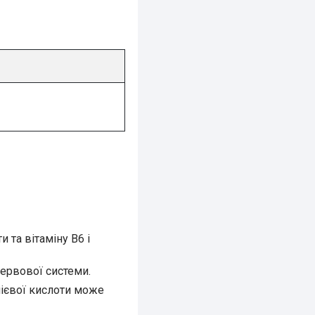
 та вітаміну В6 і
ервової системи.
олієвої кислоти може