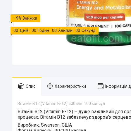
–9%
0
0
Днів
0
0
Годин
0
0
Хвилин
0
0
Секунд
Опис
Характеристики
Інформація 
Вітамін В12 (Vitamin B-12) 500 мкг 100 капсул
Вітамін В12 (Vitamin B-12)
– дуже важливий для орга
процесах. Вітамін В12 забезпечує здоров'я серцево
Виробник:
Swanson, США
Форма випуску
:
30/100 капсул