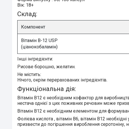
Вік:
18+
Склад:
Компонент
Вітамін B-12 USP
(ціанокобаламін)
Інші інгредієнти:
Рисове борошно, желатин.
Не містить:
Нічого, окрім перерахованих інгредієнтів.
Функціональна дія:
Вітамін B12
є необхідним кофактор для виробництва
нестача однієї з цих поживних речовин може призв
Вітамін В12
є необхідним елементом для формуванн
Фолієва кислота
, вітамін В6, вітамін В12 необхідн
призвести до погіршення вироблення серотоніну, н