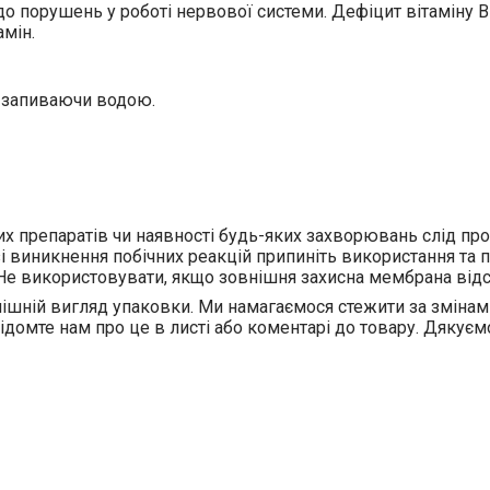
о порушень у роботі нервової системи. Дефіцит вітаміну 
амін.
запиваючи водою.
их препаратів чи наявності будь-яких захворювань слід пр
 виникнення побічних реакцій припиніть використання та 
і. Не використовувати, якщо зовнішня захисна мембрана від
ішній вигляд упаковки. Ми намагаємося стежити за змінам
відомте нам про це в листі або коментарі до товару. Дякуєм