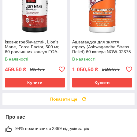
Їжовик гребінчастий, Lion's
Ашвагандха для зняття
Mane, Force Factor, 500 мг,
стресу (Ashwagandha Stress
60 рослинних капсул FOA-
Relief) 60 капсул NOW-02375
66038
В наявності
В наявності
459,50
1 050,50
₴
₴
505,45 ₴
1 155,55 ₴
Купити
Купити
Показати ще
Про нас
94% позитивних з 2369 відгуків за рік