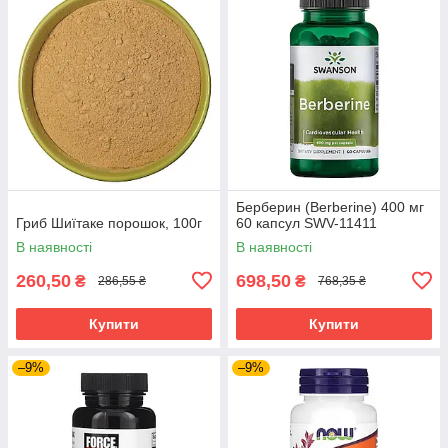
Берберин (Berberine) 400 мг
Гриб Шиїтаке порошок, 100г
60 капсул SWV-11411
В наявності
В наявності
260,50
698,50
₴
₴
286,55 ₴
768,35 ₴
Купити
Купити
–9%
–9%