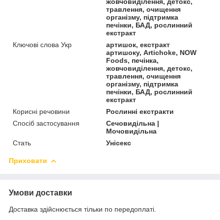
жовчовиділення, детокс,
травлення, очищення
організму, підтримка
печінки, БАД, рослинний
екстракт
Ключові слова Укр
артишок, екстракт
артишоку, Artichoke, NOW
Foods, печінка,
жовчовиділення, детокс,
травлення, очищення
організму, підтримка
печінки, БАД, рослинний
екстракт
Корисні речовини
Рослинні екстракти
Спосіб застосування
Сечовидільна |
Мочовидільна
Стать
Унісекс
Приховати
Умови доставки
Доставка здійснюється тільки по передоплаті.