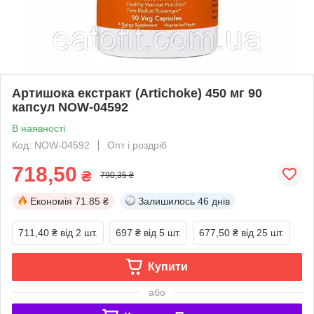
Артишока екстракт (Artichoke) 450 мг 90
капсул NOW-04592
В наявності
Код: NOW-04592
Опт і роздріб
718,50
₴
790,35 ₴
Економія
71.85 ₴
Залишилось
46 днів
711,40 ₴
від 2 шт.
697 ₴
від 5 шт.
677,50 ₴
від 25 шт.
Купити
або