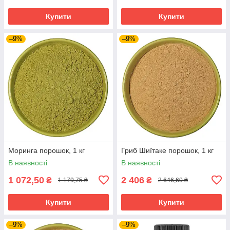
Купити
Купити
–9%
–9%
Моринга порошок, 1 кг
Гриб Шиїтаке порошок, 1 кг
В наявності
В наявності
1 072,50
2 406
₴
₴
1 179,75 ₴
2 646,60 ₴
Купити
Купити
–9%
–9%