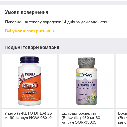
Умови повернення
Повернення товару впродовж 14 днів за домовленістю
Всі умови повернення
Подібні товари компанії
7 кето (7-KETO DHEA) 25
Екстракт босвеллії
Босв
мг 90 капсул NOW-03010
(Boswellia) 450 мг 60
(Bos
капсул SOR-39905
кап