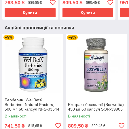
763,50
809,50
951
₴
₴
839,85 ₴
890,45 ₴
Купити
Купити
Акційні пропозиції та новинки
–9%
–9%
Берберин, WellBetX
Berberine, Natural Factors,
Екстракт босвеллії (Boswellia)
500 мг, 60 капсул NFS-03544
450 мг 60 капсул SOR-39905
В наявності
В наявності
741,50
809,50
₴
₴
815,65 ₴
890,45 ₴