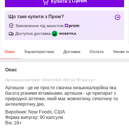
Купити з
Що таке купити з Пром?
Замовлення під захистом
Доступна доставка
Опис
Характеристики
Доставка
Оплата
Умови п
Опис
Артишока екстракт (Artichoke) 450 мг 90 капсул
Артишок - це не просто смачна низькокалорійна їжа
багата різними вітамінами, артишок - це препарат з
природної аптечки, який має жовчогінну, сечогінну та
антиалергічну дію.
Виробник:
Now Foods, США
Форма випуску:
90 капсули
Вік:
18+