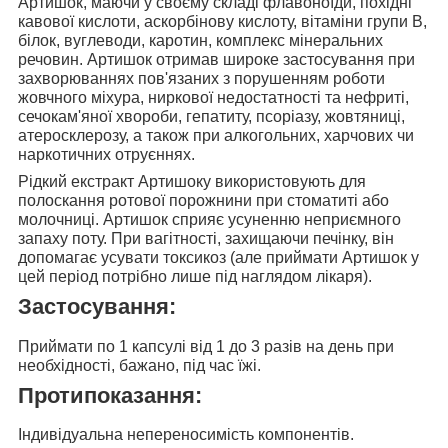
Артишок, маючи у своєму складі флавоноїди, похідні
кавової кислоти, аскорбінову кислоту, вітаміни групи В,
білок, вуглеводи, каротин, комплекс мінеральних
речовин. Артишок
отримав широке застосування при
захворюваннях пов'язаних з
порушенням роботи
жовчного міхура, ниркової недостатності та нефриті,
сечокам'яної хвороби, гепатиту, псоріазу, жовтяниці,
атеросклерозу, а також при алкогольних, харчових чи
наркотичних отруєннях.
Рідкий екстракт Артишоку
використовують для
полоскання ротової порожнини
при стоматиті або
молочниці. Артишок сприяє усуненню неприємного
запаху поту. При вагітності, захищаючи печінку, він
допомагає усувати токсикоз (але приймати Артишок у
цей період потрібно лише під наглядом лікаря).
Застосування:
Приймати
по 1 капсулі від 1 до 3 разів на день
при
необхідності, бажано, під час їжі.
Протипоказання:
Індивідуальна непереносимість компонентів.