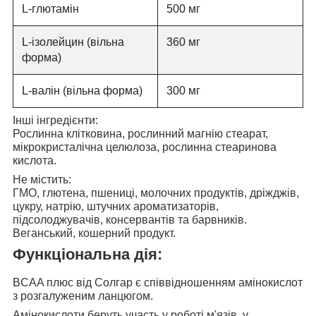
L-глютамін
500 мг
L-ізолейцин (вільна
360 мг
форма)
L-валін (вільна форма)
300 мг
Інші інгредієнти:
Рослинна клітковина, рослинний магнію стеарат,
мікрокристалічна целюлоза, рослинна стеаринова
кислота.
Не містить:
ГМО, глютена, пшениці, молочних продуктів, дріжджів,
цукру, натрію, штучних ароматизаторів,
підсолоджувачів, консервантів та барвників.
Веганський, кошерний продукт.
Функціональна дія:
BCAA плюс від Солгар є співвідношенням
амінокислот
з розгалуженим ланцюгом.
Амінокислоти беруть участь у
роботі м'язів, у