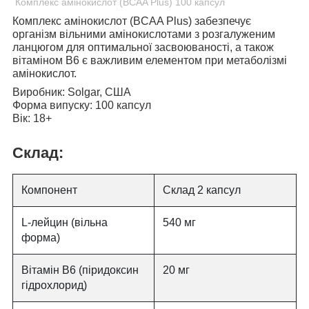
Комплекс амінокислот (BCAA Plus) 100 капсул
Комплекс амінокислот (BCAA Plus)
забезпечує
організм вільними амінокислотами з розгалуженим
ланцюгом для оптимальної засвоюваності, а також
вітаміном B6 є важливим елементом при метаболізмі
амінокислот.
Виробник:
Solgar, США
Форма випуску:
100 капсул
Вік:
18+
Склад:
Компонент
Склад 2 капсул
L-лейцин (вільна
540 мг
форма)
Вітамін В6 (піридоксин
20 мг
гідрохлорид)