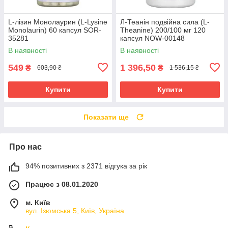
L-лізин Монолаурин (L-Lysine
Л-Теанін подвійна сила (L-
Monolaurin) 60 капсул SOR-
Theanine) 200/100 мг 120
35281
капсул NOW-00148
В наявності
В наявності
549
1 396,50
₴
₴
603,90 ₴
1 536,15 ₴
Купити
Купити
Показати ще
Про нас
94% позитивних з 2371 відгука за рік
Працює з 08.01.2020
м. Київ
вул. Ізюмська 5, Київ, Україна