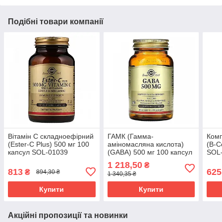
Подібні товари компанії
Вітамін C складноефірний
ГАМК (Гамма-
Комп
(Ester-C Plus) 500 мг 100
аміномасляна кислота)
(B-C
капсул SOL-01039
(GABA) 500 мг 100 капсул
SOL
SOL-01211
1 218,50
₴
813
625
₴
894,30 ₴
1 340,35 ₴
Купити
Купити
Акційні пропозиції та новинки