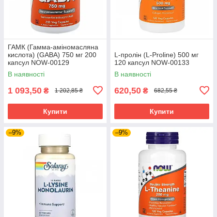
ГАМК (Гамма-аміномасляна
кислота) (GABA) 750 мг 200
L-пролін (L-Proline) 500 мг
капсул NOW-00129
120 капсул NOW-00133
В наявності
В наявності
1 093,50
620,50
₴
₴
1 202,85 ₴
682,55 ₴
Купити
Купити
–9%
–9%