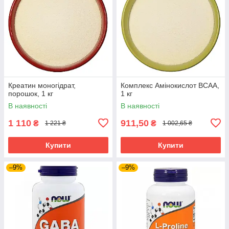
Креатин моногідрат,
Комплекс Амінокислот ВСАА,
порошок, 1 кг
1 кг
В наявності
В наявності
1 110
911,50
₴
₴
1 221 ₴
1 002,65 ₴
Купити
Купити
–9%
–9%