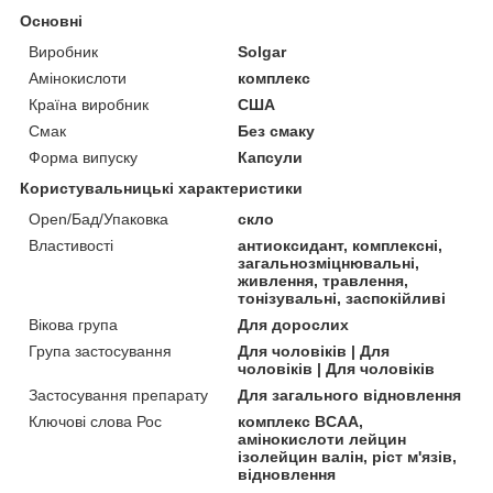
Основні
Виробник
Solgar
Амінокислоти
комплекс
Країна виробник
США
Смак
Без смаку
Форма випуску
Капсули
Користувальницькі характеристики
Open/Бад/Упаковка
скло
Властивості
антиоксидант, комплексні,
загальнозміцнювальні,
живлення, травлення,
тонізувальні, заспокійливі
Вікова група
Для дорослих
Група застосування
Для чоловіків | Для
чоловіків | Для чоловіків
Застосування препарату
Для загального відновлення
Ключові слова Рос
комплекс BCAA,
амінокислоти лейцин
ізолейцин валін, ріст м'язів,
відновлення