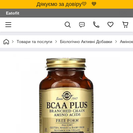
Дякуємо за довіру💛 💙
Eatofit
Товари та послуги
Біологічно Активні Добавки
Аміно