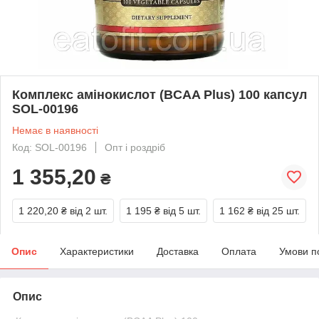
Комплекс амінокислот (BCAA Plus) 100 капсул
SOL-00196
Немає в наявності
Код: SOL-00196
Опт і роздріб
1 355,20
₴
1 220,20 ₴
від 2 шт.
1 195 ₴
від 5 шт.
1 162 ₴
від 25 шт.
Опис
Характеристики
Доставка
Оплата
Умови п
Опис