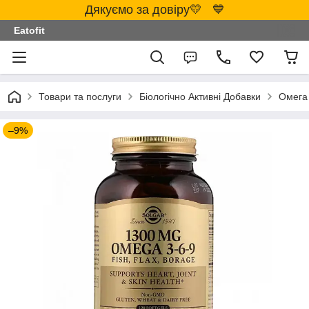
Дякуємо за довіру💛 💙
Eatofit
Товари та послуги
Біологічно Активні Добавки
Омега 
–9%