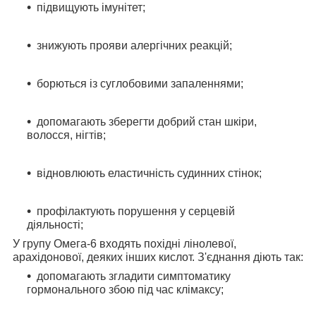
підвищують імунітет;
знижують прояви алергічних реакцій;
борються із суглобовими запаленнями;
допомагають зберегти добрий стан шкіри,
волосся, нігтів;
відновлюють еластичність судинних стінок;
профілактують порушення у серцевій
діяльності;
У групу Омега-6 входять похідні лінолевої,
арахідонової, деяких інших кислот. З'єднання діють так:
допомагають згладити симптоматику
гормонального збою під час клімаксу;