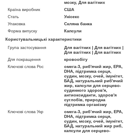
мозку, Для вагітних
Країна виробник
США
Стать
Унісекс
Упаковка
Скляна банка
Форма випуску
Капсули
Користувальницькі характеристики
Група застосування
Для вагітних | Для вагітних |
Для вагітних | Для вагітних
Для покращення
кровообігу
Ключові слова Рос
омега-3, риб'ячий жир, EPA,
DHA, підтримка серця,
судин, мозку, очей, імунітет,
БАД, натуральний риб'ячий
жир, капсули для серцево-
судинного здоров'я,
антиоксиданти, здоров'я
суглобів, природна
підтримка організму
Ключові слова Укр
омега-3, риб’ячий жир, EPA,
DHA, підтримка серця,
судин, мозку, очей, імунітет,
БАД, натуральний жир риб,
капсули для серцево-