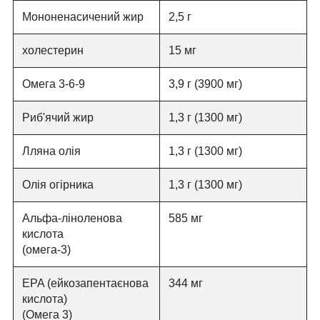
Мононенасичений жир
2,5 г
холестерин
15 мг
Омега 3-6-9
3,9 г (3900 мг)
Риб'ячий жир
1,3 г (1300 мг)
Лляна олія
1,3 г (1300 мг)
Олія огірника
1,3 г (1300 мг)
Альфа-ліноленова
585 мг
кислота
(омега-3)
EPA (ейкозапентаєнова
344 мг
кислота)
(Омега 3)