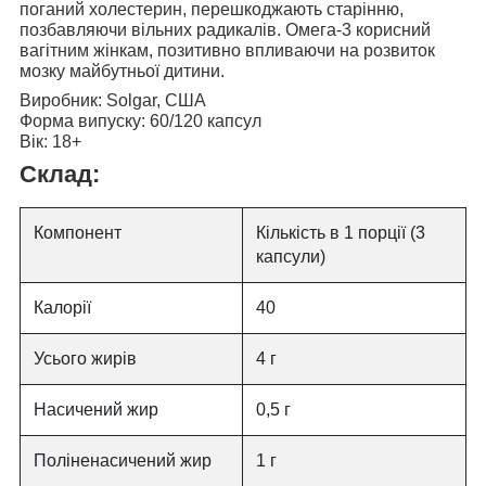
поганий холестерин, перешкоджають старінню,
позбавляючи вільних радикалів. Омега-3 корисний
вагітним жінкам, позитивно впливаючи на розвиток
мозку майбутньої дитини.
Виробник:
Solgar, США
Форма випуску:
60/120 капсул
Вік:
18+
Склад:
Компонент
Кількість в 1 порції (3
капсули)
Калорії
40
Усього жирів
4 г
Насичений жир
0,5 г
Поліненасичений жир
1 г