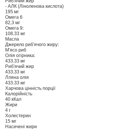
Риб'ячий жир
- АЛК (Ліноленова кислота)
195 мг
Омега 6
82,3 мг
Омега 9:
108.33 мг
Масла
Джерело риб'ячого жиру:
М'ясо риб
Олія огірника:
433.33 мг
Риб'ячий жир
433.33 мг
Лляна олія
433.33 мг
Харчова цінність порції
Калорійність
40 кКал
Жири
4 г
Холестерин
15 мг
Насичені жири