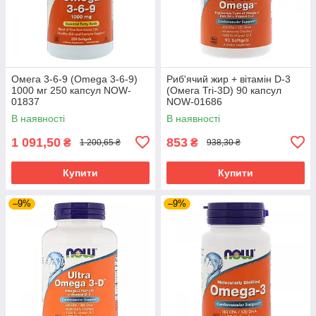
Омега 3-6-9 (Omega 3-6-9)
Риб'ячий жир + вітамін D-3
1000 мг 250 капсул NOW-
(Омега Tri-3D) 90 капсул
01837
NOW-01686
В наявності
В наявності
1 091,50
853
₴
₴
1 200,65 ₴
938,30 ₴
Купити
Купити
–9%
–9%