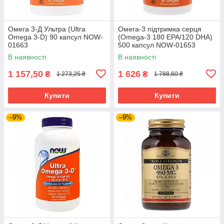
Омега 3-Д Ультра (Ultra
Омега-3 підтримка серця
Omega 3-D) 90 капсул NOW-
(Omega-3 180 EPA/120 DHA)
01663
500 капсул NOW-01653
В наявності
В наявності
1 157,50
1 626
₴
₴
1 273,25 ₴
1 788,60 ₴
Купити
Купити
–9%
–9%