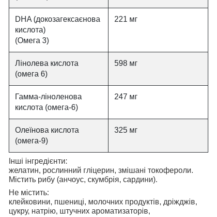
DHA (докозагексаєнова
221 мг
кислота)
(Омега 3)
Лінолева кислота
598 мг
(омега 6)
Гамма-ліноленова
247 мг
кислота (омега-6)
Олеїнова кислота
325 мг
(омега-9)
Інші інгредієнти:
желатин, рослинний гліцерин, змішані токофероли.
Містить рибу (анчоус, скумбрія, сардини).
Не містить:
клейковини, пшениці, молочних продуктів, дріжджів,
цукру, натрію, штучних ароматизаторів,