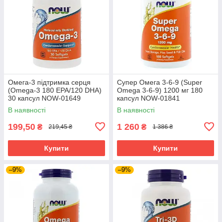
Омега-3 підтримка серця
Супер Омега 3-6-9 (Super
(Omega-3 180 EPA/120 DHA)
Omega 3-6-9) 1200 мг 180
30 капсул NOW-01649
капсул NOW-01841
В наявності
В наявності
199,50
1 260
₴
₴
219,45 ₴
1 386 ₴
Купити
Купити
–9%
–9%