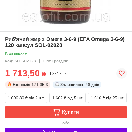
Риб'ячий жир з Омега 3-6-9 (EFA Omega 3-6-9)
120 капсул SOL-02028
В наявності
Код: SOL-02028
Опт і роздріб
1 713,50
₴
1 884,85 ₴
Економія
171.35 ₴
Залишилось
46 днів
1 696,80 ₴
від 2 шт.
1 662 ₴
від 5 шт.
1 616 ₴
від 25 шт.
Купити
або