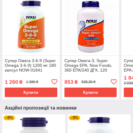
Супер Омега 3-6-9 (Super
Супер Омега-3, Super
Супе
Omega 3-6-9) 1200 мг 180
Omega EPA, Now Foods,
Omeg
капсул NOW-01841
360 ЕПК/240 ДГК, 120
EPA 
гелевих капсул NOW-
з ки
1 8
01682
обо
1 260
853
₴
₴
1 386 ₴
938,30 ₴
2 030
Купити
Купити
Акційні пропозиції та новинки
–9%
–9%