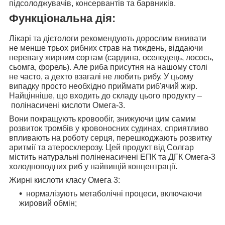
підсолоджувачів, консервантів та барвників.
Функціональна дія:
Лікарі та дієтологи рекомендують дорослим вживати
не менше трьох рибних страв на тиждень, віддаючи
перевагу жирним сортам (сардина, оселедець, лосось,
сьомга, форель). Але риба присутня на нашому столі
не часто, а дехто взагалі не любить рибу. У цьому
випадку просто необхідно приймати
риб'ячий жир
.
Найцінніше, що входить до складу цього продукту –
полінасичені кислоти Омега-3.
Вони покращують кровообіг, знижуючи цим самим
розвиток тромбів у кровоносних судинах, сприятливо
впливають на роботу серця, перешкоджають розвитку
аритмії та атеросклерозу. Цей продукт від Солгар
містить натуральні поліненасичені ЕПК та ДГК Омега-3
холодноводних риб у найвищій концентрації.
Жирні кислоти класу Омега 3:
нормалізують метаболічні процеси, включаючи
жировий обмін;