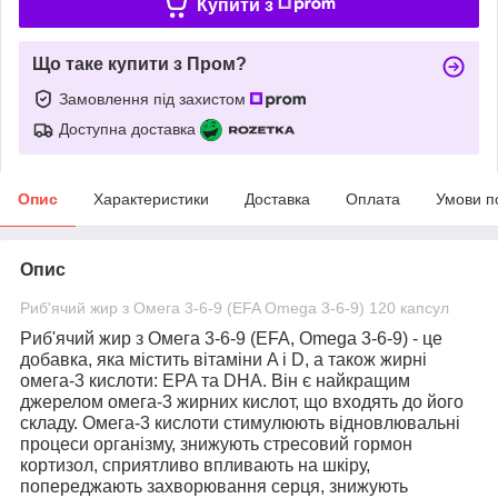
Купити з
Що таке купити з Пром?
Замовлення під захистом
Доступна доставка
Опис
Характеристики
Доставка
Оплата
Умови п
Опис
Риб'ячий жир з Омега 3-6-9 (EFA Omega 3-6-9) 120 капсул
Риб'ячий жир з Омега 3-6-9 (EFA, Omega 3-6-9)
- це
добавка, яка містить вітаміни A і D, а також жирні
омега-3 кислоти: EPA та DHA. Він є найкращим
джерелом омега-3 жирних кислот, що входять до його
складу. Омега-3 кислоти стимулюють відновлювальні
процеси організму, знижують стресовий гормон
кортизол, сприятливо впливають на шкіру,
попереджають захворювання серця, знижують