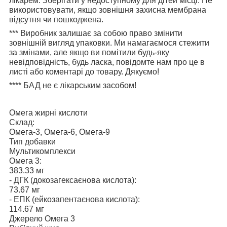
лікарем. Зберігати у недоступному для дітей місці. Не
використовувати, якщо зовнішня захисна мембрана
відсутня чи пошкоджена.
***
Виробник залишає за собою право змінити
зовнішній вигляд упаковки. Ми намагаємося стежити
за змінами, але якщо ви помітили будь-яку
невідповідність, будь ласка, повідомте нам про це в
листі або коментарі до товару. Дякуємо!
****
БАД не є лікарським засобом!
Омега жирні кислоти
Склад:
Омега-3, Омега-6, Омега-9
Тип добавки
Мультикомплекси
Омега 3:
383.33 мг
- ДГК (докозагексаєнова кислота):
73.67 мг
- ЕПК (ейкозапентаєнова кислота):
114.67 мг
Джерело Омега 3