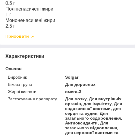
0.5 г
Поліненасичені жири
1 г
Мононенасичені жири
2.5 г
Приховати
Характеристики
Основні
Виробник
Solgar
Вікова група
Для дорослих
Жирні кислоти
омега-3
Застосування препарату
Для мозку, Для внутрішніх
органів, для імунітету, Для
ендокринної системи, для
серця та судин, Для
загального оздоровлення,
Антиоксиданти, Для
загального відновлення,
для нервової системи та