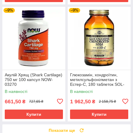
–9%
–9%
Акулій Хрящ (Shark Cartilage)
Глюкозамін, хондроїтин,
750 мг 100 капсул NOW-
метилсульфонілметан з
03270
Естер-C, 180 таблеток SOL-
01272
В наявності
В наявності
661,50
1 962,50
₴
₴
727,65 ₴
2 158,75 ₴
Купити
Купити
Показати ще