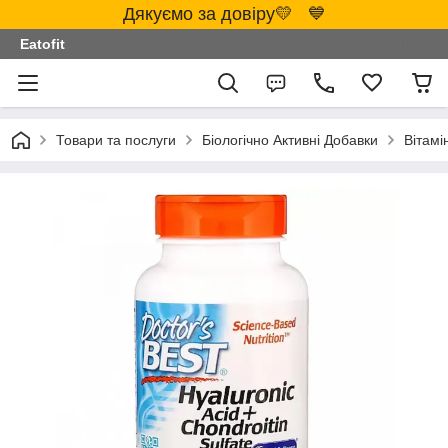
Дякуємо за довіру💛 💙
Eatofit
Товари та послуги
Біологічно Активні Добавки
Вітамі