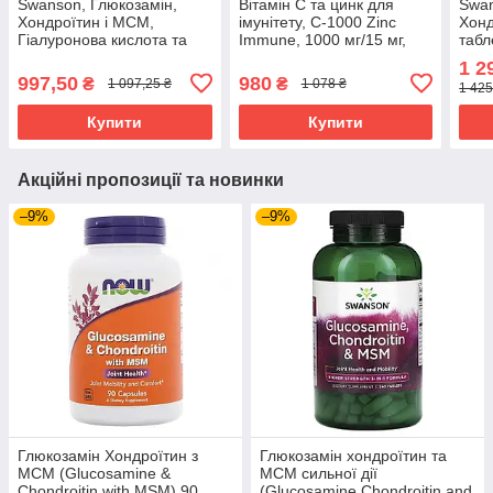
Swanson, Глюкозамін,
Вітамін С та цинк для
Swan
Хондроїтин і МСМ,
імунітету, C-1000 Zinc
Хонд
Гіалуронова кислота та
Immune, 1000 мг/15 мг,
табл
Колаген, 90 капсул SWV-
180 капсул NOW-00695
1 2
02293
997,50
980
₴
₴
1 097,25 ₴
1 078 ₴
1 425
Купити
Купити
Акційні пропозиції та новинки
–9%
–9%
Глюкозамін Хондроїтин з
Глюкозамін хондроїтин та
МСМ (Glucosamine &
МСМ сильної дії
Chondroitin with MSM) 90
(Glucosamine Chondroitin and