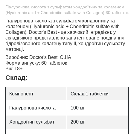
Гіалуронова кислота з сульфатом хондроїтину та колагеном
(Hyaluronic acid + Chondroitin sulfate with Collagen) 60 таблеток
Гіалуронова кислота з сульфатом хондроїтину та
колагеном (Hyaluronic acid + Chondroitin sulfate with
Collagen), Doctor's Best
- це харчовий інгредієнт, у
складі якого представлено запатентоване поєднання
гідролізованого колагену типу II, хондроїтин сульфату
матриці.
Виробник:
Doctor's Best, США
Форма випуску:
60 таблеток
Вік:
18+
Склад:
Компонент
Склад 1 таблетки
Гіалуронова кислота
100 мг
Хондроїтин сульфат
200 мг