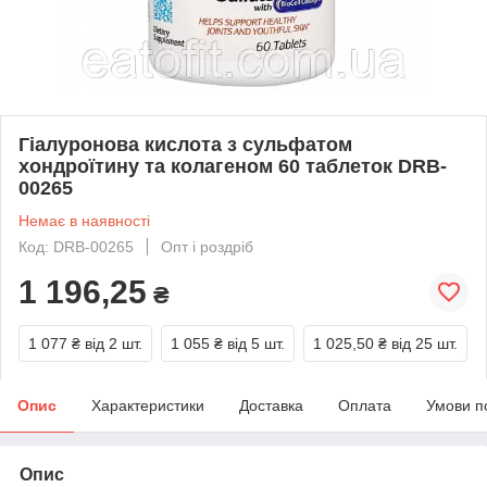
Гіалуронова кислота з сульфатом
хондроїтину та колагеном 60 таблеток DRB-
00265
Немає в наявності
Код: DRB-00265
Опт і роздріб
1 196,25
₴
1 077 ₴
від 2 шт.
1 055 ₴
від 5 шт.
1 025,50 ₴
від 25 шт.
Опис
Характеристики
Доставка
Оплата
Умови п
Опис