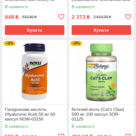
капсул NOW-03170
Msm) 240 таблеток SWV-
В наявності
В наявності
11081
848
2 373
₴
₴
932,80 ₴
2 610,30 ₴
Купити
Купити
–9%
–9%
Гіалуронова кислота
Котячий кіготь (Cat's Claw)
(Hyaluronic Acid) 50 мг 60
500 мг 100 капсул SOR-
капсул NOW-03156
01125
В наявності
В наявності