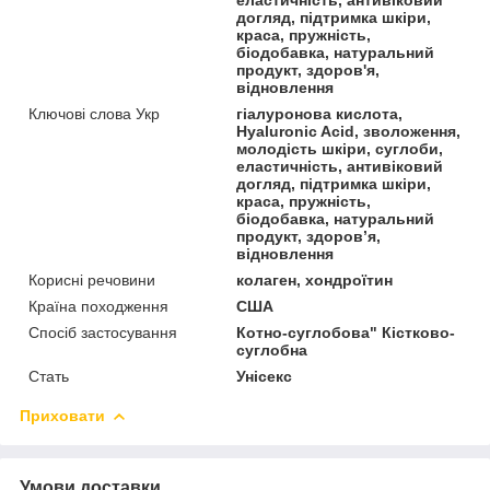
догляд, підтримка шкіри,
краса, пружність,
біодобавка, натуральний
продукт, здоров'я,
відновлення
Ключові слова Укр
гіалуронова кислота,
Hyaluronic Acid, зволоження,
молодість шкіри, суглоби,
еластичність, антивіковий
догляд, підтримка шкіри,
краса, пружність,
біодобавка, натуральний
продукт, здоров’я,
відновлення
Корисні речовини
колаген, хондроїтин
Країна походження
США
Спосіб застосування
Котно-суглобова" Кістково-
суглобна
Стать
Унісекс
Приховати
Умови доставки