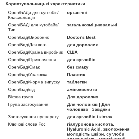
Користувальницькі характеристики
Open/БАДи для суглобів/
органічні
Класифікація
Open/БАДі для кутобайв/
загальнозміцнювальні
Тип
Open/Бад/Виробник
Doctor's Best
Open/Бад/Для кого
для дорослих
Open/Бад/Країна виробник
США
Open/Бад/Призначення
для суглобів
Open/Бад/Смак
без смаку
Open/Бад/Упаковка
Пластик
Open/Бад/Форма випуску
таблетки
Open/Бад/від
амінокислоти
Вікова група
Для дорослих
Група застосування
Для чоловіків | Для
чоловіків | Завдяки
Застосування препарату
для суглобів і кісток
Ключові слова Рос
гіалуронова кислота,
Hyaluronic Acid, зволоження,
молодість шкіри, суглоби,
еластичність, антивіковий