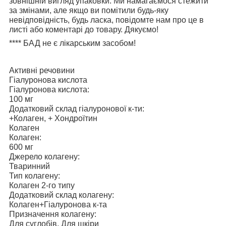
зовнішній вигляд упаковки. Ми намагаємося стежити
за змінами, але якщо ви помітили будь-яку
невідповідність, будь ласка, повідомте нам про це в
листі або коментарі до товару. Дякуємо!
****
БАД не є лікарським засобом!
Активні речовини
Гіалуронова кислота
Гіалуронова кислота:
100 мг
Додатковий склад гіалуронової к-ти:
+Колаген, + Хондроїтин
Колаген
Колаген:
600 мг
Джерело колагену:
Тваринний
Тип колагену:
Колаген 2-го типу
Додатковий склад колагену:
Колаген+Гіалуронова к-та
Призначення колагену:
Для суглобів, Для шкіри