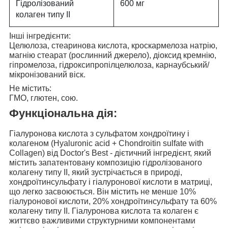
Гідролізований
600 мг
колаген типу II
Інші інгредієнти:
Целюлоза, стеаринова кислота, кроскармелоза натрію,
магнію стеарат (рослинний джерело), діоксид кремнію,
гіпромелоза, гідроксипропілцелюлоза, карнаубський/
мікронізований віск.
Не містить:
ГМО, глютен, сою.
Функціональна дія:
Гіалуронова кислота з сульфатом хондроїтину і
колагеном (Hyaluronic acid + Chondroitin sulfate with
Collagen) від Doctor's Best
- дієтичний інгредієнт, який
містить запатентовану композицію гідролізованого
колагену типу II, який зустрічається в природі,
хондроїтинсульфату і гіалуронової кислоти в матриці,
що легко засвоюється. Він містить не менше 10%
гіалуронової кислоти, 20% хондроїтинсульфату та 60%
колагену типу II. Гіалуронова кислота та колаген є
життєво важливими структурними компонентами