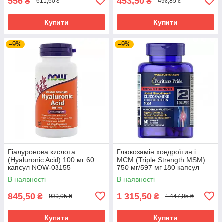
556
453,50
₴
₴
611,60 ₴
498,85 ₴
Купити
Купити
–9%
–9%
Гіалуронова кислота
Глюкозамін хондроїтин і
(Hyaluronic Acid) 100 мг 60
МСМ (Triple Strength MSM)
капсул NOW-03155
750 мг/597 мг 180 капсул
PTP-17896
В наявності
В наявності
845,50
1 315,50
₴
₴
930,05 ₴
1 447,05 ₴
Купити
Купити