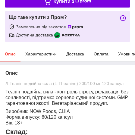
Купити з
Що таке купити з Пром?
Замовлення під захистом
Доступна доставка
Опис
Характеристики
Доставка
Оплата
Умови п
Опис
Л-Теанін подвійна сила (L-Theanine) 200/100 мг 120 капсул
Теанін подвійна сила
- контроль стресу, релаксація без
сонливості, підтримка серцево-судинної системи. GMP
гарантованої якості. Вегетаріанський продукт.
Виробник:
NOW Foods, США
Форма випуску:
60/120 капсул
Вік:
18+
Склад: