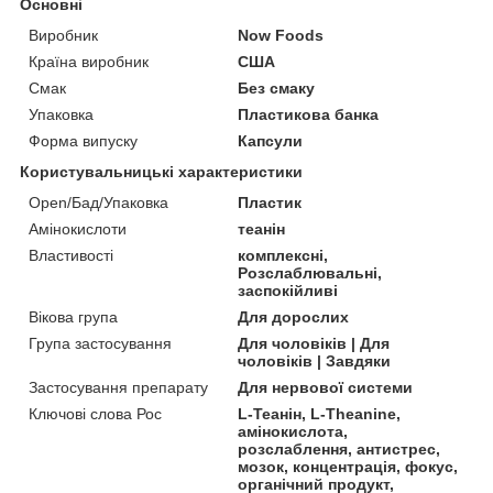
Основні
Виробник
Now Foods
Країна виробник
США
Смак
Без смаку
Упаковка
Пластикова банка
Форма випуску
Капсули
Користувальницькі характеристики
Open/Бад/Упаковка
Пластик
Амінокислоти
теанін
Властивості
комплексні,
Розслаблювальні,
заспокійливі
Вікова група
Для дорослих
Група застосування
Для чоловіків | Для
чоловіків | Завдяки
Застосування препарату
Для нервової системи
Ключові слова Рос
L-Теанін, L-Theanine,
амінокислота,
розслаблення, антистрес,
мозок, концентрація, фокус,
органічний продукт,