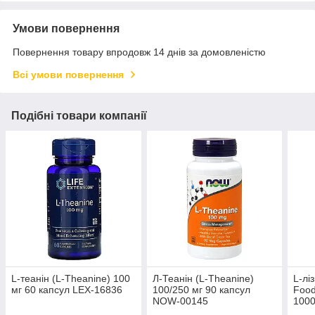
Умови повернення
Повернення товару впродовж 14 днів за домовленістю
Всі умови повернення
Подібні товари компанії
L-теанін (L-Theanine) 100
Л-Теанін (L-Theanine)
L-лі
мг 60 капсул LEX-16836
100/250 мг 90 капсул
Food
NOW-00145
1000
NOW