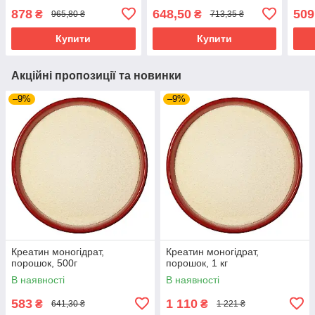
878
648,50
509
₴
₴
965,80 ₴
713,35 ₴
Купити
Купити
Акційні пропозиції та новинки
–9%
–9%
Креатин моногідрат,
Креатин моногідрат,
порошок, 500г
порошок, 1 кг
В наявності
В наявності
583
1 110
₴
₴
641,30 ₴
1 221 ₴