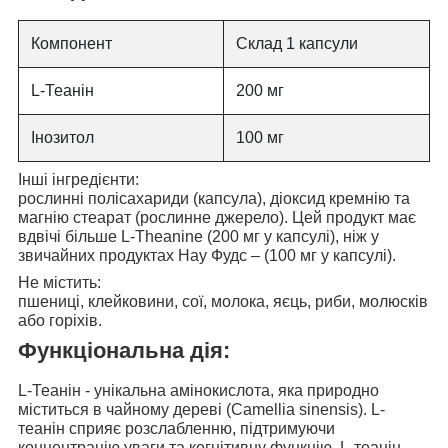
Компонент
Склад 1 капсули
L-Теанін
200 мг
Інозитол
100 мг
Інші інгредієнти:
рослинні полісахариди (капсула), діоксид кремнію та
магнію стеарат (рослинне джерело). Цей продукт має
вдвічі більше L-Theanine (200 мг у капсулі), ніж у
звичайних продуктах Нау Фудс – (100 мг у капсулі).
Не містить:
пшениці, клейковини, сої, молока, яєць, риби, молюсків
або горіхів.
Функціональна дія:
L-Теанін
- унікальна амінокислота, яка природно
міститься в чайному дереві (Camellia sinensis). L-
теанін
сприяє розслабленню, підтримуючи
концентрацію уваги та когнітивну функцію
. L-теанін