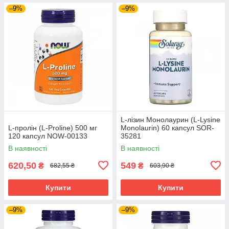
–9%
–9%
L-лізин Монолаурин (L-Lysine
L-пролін (L-Proline) 500 мг
Monolaurin) 60 капсул SOR-
120 капсул NOW-00133
35281
В наявності
В наявності
620,50
549
₴
₴
682,55 ₴
603,90 ₴
Купити
Купити
–9%
–9%