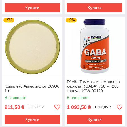
Купити
Купити
–9%
–9%
ГАМК (Гамма-аміномасляна
Комплекс Амінокислот ВСАА,
кислота) (GABA) 750 мг 200
1 кг
капсул NOW-00129
В наявності
В наявності
911,50
1 093,50
₴
₴
1 002,65 ₴
1 202,85 ₴
Купити
Купити