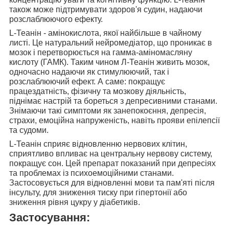
також може підтримувати здоров'я судин, надаючи
розслаблюючого ефекту.
L-Теанін - амінокислота, якої найбільше в чайному
листі. Це натуральний нейромедіатор, що проникає в
мозок і перетворюється на гамма-аміномасляну
кислоту (ГАМК). Таким чином Л-Теанін
живить мозок,
одночасно надаючи як стимулюючий, так і
розслаблюючий ефект
. А саме: покращує
працездатність, фізичну та мозкову діяльність,
піднімає настрій та бореться з депресивними станами.
Знімаючи такі симптоми як занепокоєння, депресія,
страхи, емоційна напруженість, навіть прояви епілепсії
та судоми.
L-Теанін
сприяє відновленню нервових клітин,
сприятливо впливає на центральну нервову систему,
покращує сон
. Цей препарат показаний при депресіях
та проблемах із психоемоційними станами.
Застосовується для відновленні мови та пам'яті після
інсульту, для зниження тиску при гіпертонії або
зниження рівня цукру у діабетиків.
Застосування: