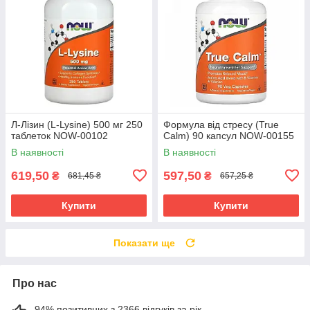
Л-Лізин (L-Lysine) 500 мг 250
Формула від стресу (True
таблеток NOW-00102
Calm) 90 капсул NOW-00155
В наявності
В наявності
619,50
597,50
₴
₴
681,45 ₴
657,25 ₴
Купити
Купити
Показати ще
Про нас
94% позитивних з 2366 відгуків за рік