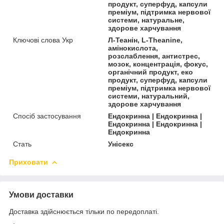
продукт, суперфуд, капсули
преміум, підтримка нервової
системи, натуральне,
здорове харчування
Ключові слова Укр
Л-Теанін, L-Theanine,
амінокислота,
розслаблення, антистрес,
мозок, концентрація, фокус,
органічний продукт, еко
продукт, суперфуд, капсули
преміум, підтримка нервової
системи, натуральний,
здорове харчування
Спосіб застосування
Ендокринна | Ендокринна |
Ендокринна | Ендокринна |
Ендокринна
Стать
Унісекс
Приховати
Умови доставки
Доставка здійснюється тільки по передоплаті.