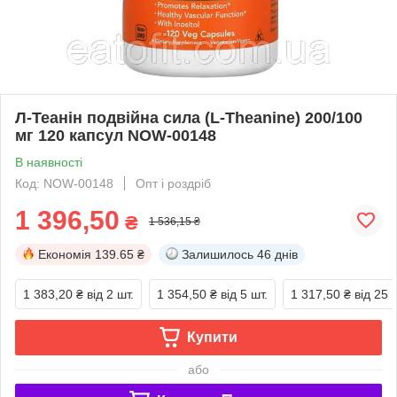
Л-Теанін подвійна сила (L-Theanine) 200/100
мг 120 капсул NOW-00148
В наявності
Код: NOW-00148
Опт і роздріб
1 396,50
₴
1 536,15 ₴
Економія
139.65 ₴
Залишилось
46 днів
1 383,20 ₴
від 2 шт.
1 354,50 ₴
від 5 шт.
1 317,50 ₴
від 25 
Купити
або