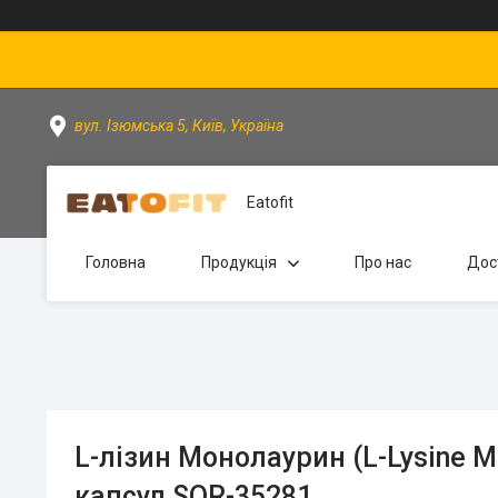
вул. Ізюмська 5, Київ, Україна
Eatofit
Головна
Продукція
Про нас
Дос
L-лізин Монолаурин (L-Lysine Mo
капсул SOR-35281