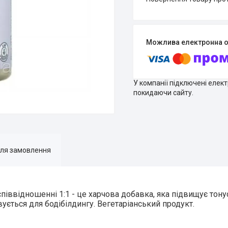
У компанії підключені елек
покидаючи сайту.
для замовлення
співвідношенні 1:1 - це харчова добавка, яка підвищує тону
ється для бодібілдингу. Вегетаріанський продукт.