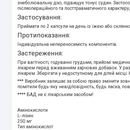
знеболювальну дію, підвищує тонус судин. Застосо
післяопераційного та посттравматичного характеру
Застосування:
Приймати
по 2 капсули на день
із їжею або склянк
Протипоказання:
Індивідуальна непереносимість компонентів.
Застереження:
При вагітності, годуванні грудьми, прийомі медичн
лікарем перед вживанням харчових добавок. У разі
лікарем. Зберігати у недоступному для дітей місц
***
Виробник залишає за собою право змінити зовн
помітили будь-яку невідповідність, будь ласка, по
****
БАД не є лікарським засобом!
Амінокислоти
L-лізин:
250 мг
Тип амінокислот: