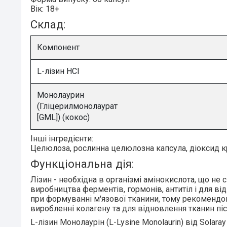
Вік:
18+
Склад:
Компонент
L-лізин HCI
Монолаурин
(Гліцерилмонолаурат
[GML]) (кокос)
Інші інгредієнти:
Целюлоза, рослинна целюлозна капсула, діоксид кр
Функціональна дія:
Лізин
- необхідна в організмі амінокислота, що не 
виробництва ферментів, гормонів, антитіл і для від
при формуванні м'язової тканини, тому рекомендов
виробленні колагену та для відновлення тканин піс
L-лізин Монолаурін (L-Lysine Monolaurin) від Solaray