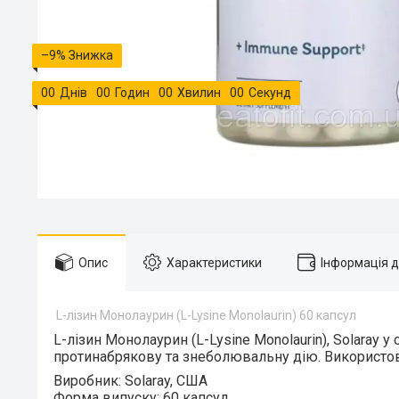
–9%
0
0
Днів
0
0
Годин
0
0
Хвилин
0
0
Секунд
Опис
Характеристики
Інформація 
L-лізин Монолаурин (L-Lysine Monolaurin) 60 капсул
L-лізин Монолаурин (L-Lysine Monolaurin), Solaray
у 
протинабрякову та знеболювальну дію. Використову
Виробник:
Solaray, США
Форма випуску:
60 капсул