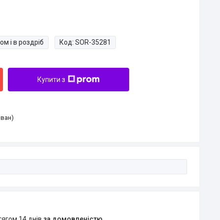
ом і в роздріб
Код:
SOR-35281
Купити з
Іван)
тягом 14 днів
за домовленістю