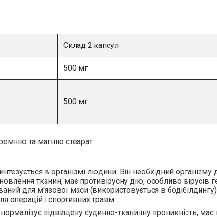
Склад 2 капсул
500 мг
500 мг
емнію та магнію стеарат.
синтезується в організмі людини. Він необхідний організму 
новлення тканин, має противірусну дію, особливо вірусів ге
аний для м'язової маси (використовується в бодібілдингу)
ля операцій і спортивних травм.
нормалізує підвищену судинно-тканинну проникність, має 