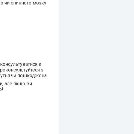
го чи спинного мозку
оконсультуватися з
проконсультуйтеся з
сутня чи пошкоджена.
и, але якщо ви
о!