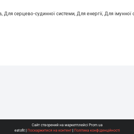
зів, Для серцево-судинної системи, Для енергії, Для імунної
Сайт створений на маркетплейсі
Prom.ua
eatofit |
Поскаржитися на контент
|
Політика конфіденційності