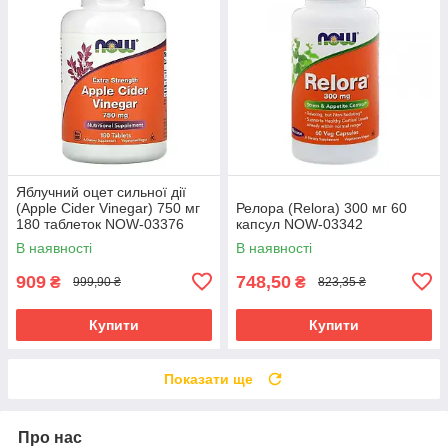
Яблучний оцет сильної дії
(Apple Cider Vinegar) 750 мг
Релора (Relora) 300 мг 60
180 таблеток NOW-03376
капсул NOW-03342
В наявності
В наявності
909
748,50
₴
₴
999,90 ₴
823,35 ₴
Купити
Купити
Показати ще
Про нас