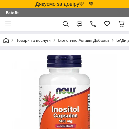
Дякуємо за довіру💛 💙
Eatofit
Товари та послуги
Біологічно Активні Добавки
БАДи 