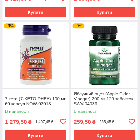
Купити
Купити
–9%
–9%
Яблучний оцет (Apple Cider
7 кето (7-KETO DHEA) 100 мг
Vinegar) 200 мг 120 таблеток
60 капсул NOW-03013
SWV-04036
В наявності
В наявності
1 279,50
259,50
₴
₴
1 407,45 ₴
285,45 ₴
Купити
Купити