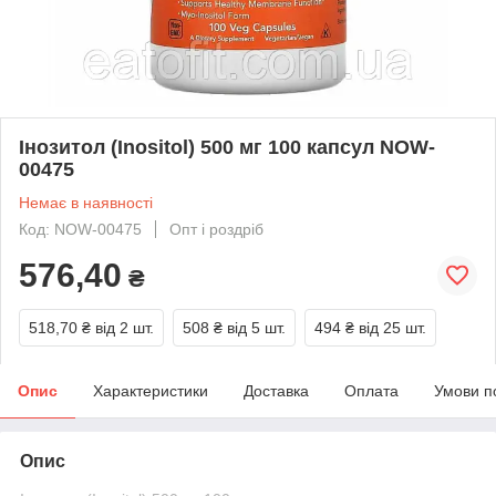
Інозитол (Inositol) 500 мг 100 капсул NOW-
00475
Немає в наявності
Код: NOW-00475
Опт і роздріб
576,40
₴
518,70 ₴
від 2 шт.
508 ₴
від 5 шт.
494 ₴
від 25 шт.
Опис
Характеристики
Доставка
Оплата
Умови п
Опис