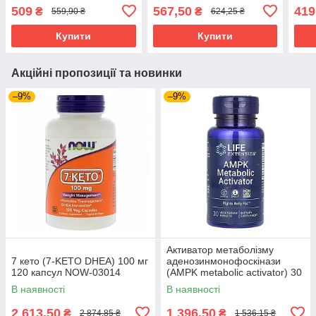
509
567,50
419
₴
₴
559,90 ₴
624,25 ₴
Купити
Купити
Акційні пропозиції та новинки
–9%
–9%
Активатор метаболізму
7 кето (7-KETO DHEA) 100 мг
аденозинмонофоскінази
120 капсул NOW-03014
(AMPK metabolic activator) 30
таблеток LEX-22073
В наявності
В наявності
2 613,50
1 396,50
₴
₴
2 874,85 ₴
1 536,15 ₴