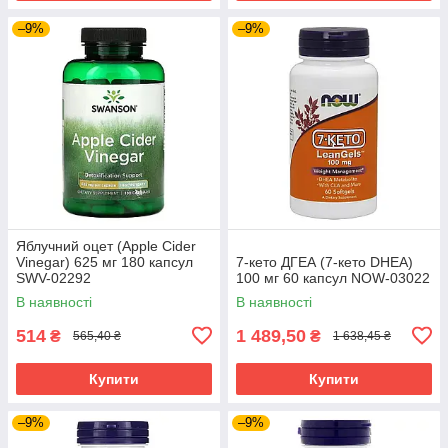
–9%
–9%
Яблучний оцет (Apple Cider
Vinegar) 625 мг 180 капсул
7-кето ДГЕА (7-кето DHEA)
SWV-02292
100 мг 60 капсул NOW-03022
В наявності
В наявності
514
1 489,50
₴
₴
565,40 ₴
1 638,45 ₴
Купити
Купити
–9%
–9%