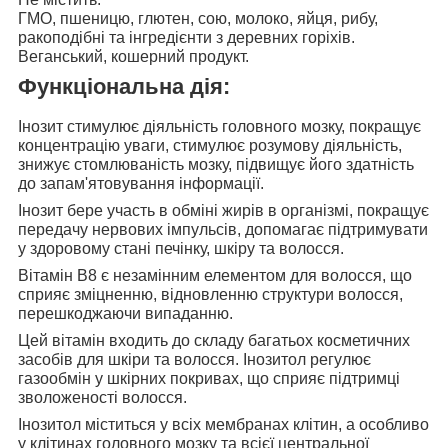
ГМО, пшеницю, глютен, сою, молоко, яйця, рибу,
ракоподібні та інгредієнти з деревних горіхів.
Веганський, кошерний продукт.
Функціональна дія:
Інозит стимулює діяльність
головного мозку, покращує
концентрацію уваги, стимулює розумову діяльність,
знижує стомлюваність мозку, підвищує його здатність
до запам'ятовування інформації.
Інозит бере участь в
обміні жирів в організмі, покращує
передачу нервових імпульсів, допомагає підтримувати
у здоровому стані печінку, шкіру та волосся.
Вітамін B8 є незамінним елементом для
волосся, що
сприяє зміцненню, відновленню структури волосся,
перешкоджаючи випаданню.
Цей вітамін входить до складу
багатьох косметичних
засобів для шкіри та волосся. Інозитол регулює
газообмін у шкірних покривах, що сприяє підтримці
зволоженості волосся.
Інозитол міститься у
всіх мембранах клітин, а особливо
у клітинах головного мозку та всієї центральної