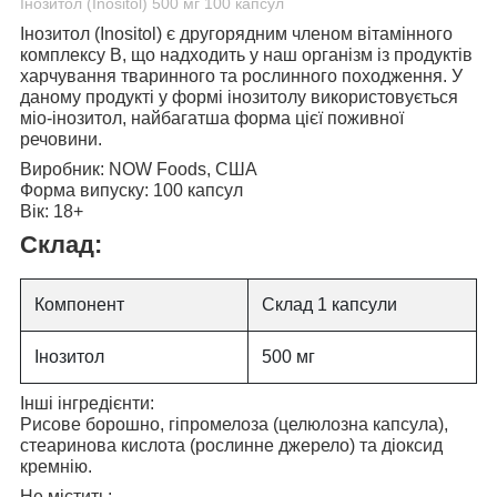
Інозитол (Inositol) 500 мг 100 капсул
Інозитол (Inositol)
є другорядним членом вітамінного
комплексу B, що надходить у наш організм із продуктів
харчування тваринного та рослинного походження. У
даному продукті у формі інозитолу використовується
міо-інозитол, найбагатша форма цієї поживної
речовини.
Виробник:
NOW Foods, США
Форма випуску:
100 капсул
Вік:
18+
Склад:
Компонент
Склад 1 капсули
Інозитол
500 мг
Інші інгредієнти:
Рисове борошно, гіпромелоза (целюлозна капсула),
стеаринова кислота (рослинне джерело) та діоксид
кремнію.
Не містить: