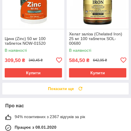
Хелат заліза (Chelated Iron)
Цинк (Zinc) 50 мг 100
25 мг 100 таблеток SOL-
таблеток NOW-01520
00680
В наявності
В наявності
309,50
584,50
₴
₴
340,45 ₴
642,95 ₴
Купити
Купити
Показати ще
Про нас
94% позитивних з 2367 відгуків за рік
Працює з 08.01.2020