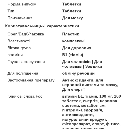
Форма випуску
Таблетки
Тип
Таблетки
Призначення
Для мозку
Користувальницькі характеристики
Open/Бад/Упаковка
Пластик
Властивості
комплексні
Вікова група
Для дорослих
вітаміни
В1 (тіамін)
Група застосування
Для чоловіків | Для
чоловіків | Завдяки
Для поліпшення
обміну речовин
Застосування препарату
Антиоксиданти, для
нервової системи та мозку,
Для енергії
Ключові слова Рос
вітамін B1, тіамін, 100 мг, 100
таблеток, енергія, нервова
система, метаболізм,
підтримка здоров'я,
антиоксиданти,
натуральний продукт,
фітопрепарат, спорт, фітнес,
здорове харчування,