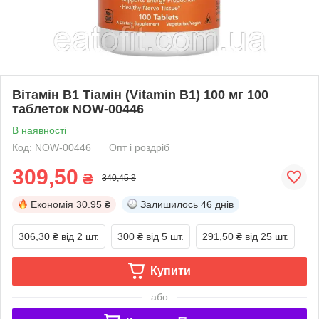
Вітамін В1 Тіамін (Vitamin B1) 100 мг 100
таблеток NOW-00446
В наявності
Код: NOW-00446
Опт і роздріб
309,50
₴
340,45 ₴
Економія
30.95 ₴
Залишилось
46 днів
306,30 ₴
від 2 шт.
300 ₴
від 5 шт.
291,50 ₴
від 25 шт.
Купити
або