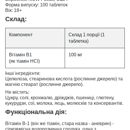
Форма випуску:
100 таблеток
Вік:
18+
Склад:
Компонент
Склад 1 порції (1
таблетка)
Вітамін B1
100 мг
(як тіамін HCl)
Інші інгредієнти:
Целюлоза, стеаринова кислота (рослинне джерело) та
магнію стеарат (рослинне джерело).
Не містить:
Цукру, солі, крохмалю, дріжджів, пшениці, глютену,
кукурудзи, сої, молока, яєць, молюсків та консервантів.
Функціональна дія:
Вітамін B-1 (він же тіамін, стара назва - аневрин) -
сірковмісна водорозчинна сполука, одна з