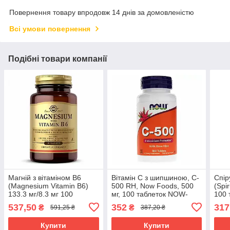
Повернення товару впродовж 14 днів за домовленістю
Всі умови повернення
Подібні товари компанії
Магній з вітаміном В6
Вітамін С з шипшиною, C-
Спір
(Magnesium Vitamin B6)
500 RH, Now Foods, 500
(Spi
133.3 мг/8.3 мг 100
мг, 100 таблеток NOW-
100 
таблеток SOL-01720
00670
537,50
352
317
₴
₴
591,25 ₴
387,20 ₴
Купити
Купити