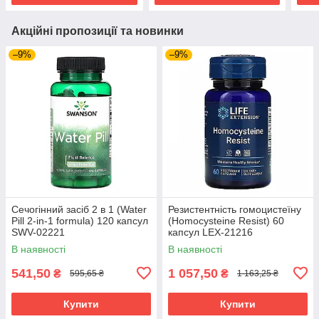
Акційні пропозиції та новинки
–9%
–9%
Сечогінний засіб 2 в 1 (Water
Резистентність гомоцистеїну
Pill 2-in-1 formula) 120 капсул
(Homocysteine Resist) 60
SWV-02221
капсул LEX-21216
В наявності
В наявності
541,50
1 057,50
₴
₴
595,65 ₴
1 163,25 ₴
Купити
Купити