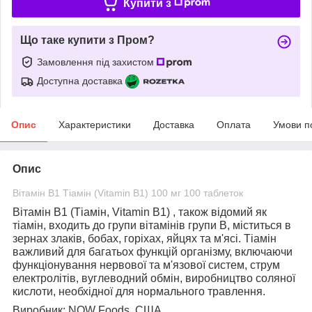
Купити з
Що таке купити з Пром?
Замовлення під захистом
Доступна доставка
Опис
Характеристики
Доставка
Оплата
Умови п
Опис
Вітамін В1 Тіамін (Vitamin B1) 100 мг 100 таблеток
Вітамін B1 (Тіамін, Vitamin B1)
, також відомий як
тіамін, входить до групи вітамінів групи B, міститься в
зернах злаків, бобах, горіхах, яйцях та м'ясі. Тіамін
важливий для багатьох функцій організму, включаючи
функціонування нервової та м'язової систем, струм
електролітів, вуглеводний обмін, виробництво соляної
кислоти, необхідної для нормального травлення.
Виробник:
NOW Foods, США