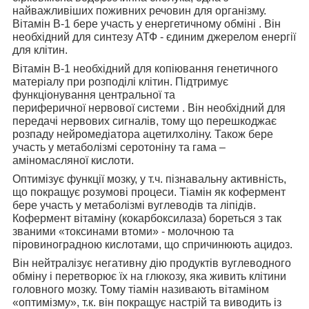
найважливіших поживних речовин для організму.
Вітамін В-1 бере участь у
енергетичному обміні
. Він
необхідний для
синтезу АТФ
- єдиним джерелом енергії
для клітин.
Вітамін В-1 необхідний для
копіювання генетичного
матеріалу
при розподілі клітин. Підтримує
функціонування центральної та
периферичної
нервової системи
. Він необхідний для
передачі нервових сигналів, тому що перешкоджає
розпаду нейромедіатора ацетилхоліну. Також бере
участь у метаболізмі серотоніну та гама –
аміномасляної кислоти.
Оптимізує функції мозку
, у т.ч. пізнавальну активність,
що покращує розумові процеси. Тіамін як кофермент
бере участь у метаболізмі вуглеводів та ліпідів.
Кофермент вітаміну (кокарбоксилаза) бореться з так
званими
«токсинами втоми»
- молочною та
піровиноградною кислотами, що спричинюють ацидоз.
Він нейтралізує негативну дію продуктів вуглеводного
обміну і перетворює їх на глюкозу, яка живить клітини
головного мозку. Тому тіамін називають вітаміном
«оптимізму», т.к. він покращує настрій та виводить із