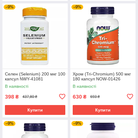
–9%
–9%
Селен (Selenium) 200 мкг 100
Хром (Tri-Chromium) 500 мкг
капсул NWY-41081
180 капсул NOW-01426
В наявності
В наявності
398
630
₴
₴
437,80 ₴
693 ₴
Купити
Купити
–9%
–9%