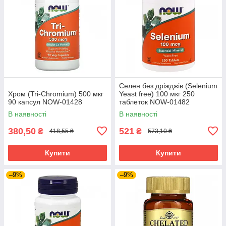
Селен без дріжджів (Selenium
Хром (Tri-Chromium) 500 мкг
Yeast free) 100 мкг 250
90 капсул NOW-01428
таблеток NOW-01482
В наявності
В наявності
380,50
521
₴
₴
418,55 ₴
573,10 ₴
Купити
Купити
–9%
–9%