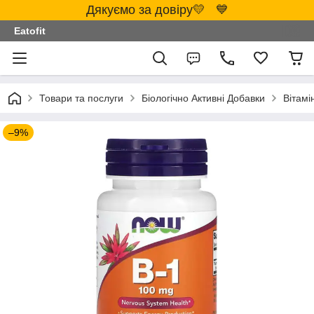
Дякуємо за довіру💛 💙
Eatofit
Товари та послуги
Біологічно Активні Добавки
Вітамі
–9%