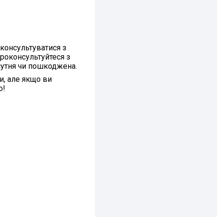
оконсультуватися з
проконсультуйтеся з
сутня чи пошкоджена.
и, але якщо ви
о!