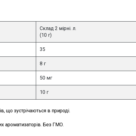
Склад 2 мірні. л.
(10 г)
35
8 г
50 мг
10 г
в, що зустрічаються в природі.
их ароматизаторів. Без ГМО.