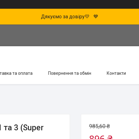
Дякуємо за довіру💛 💙
тавка та оплата
Повернення та обмін
Контакти
985,60 ₴
 та 3 (Super
896 ₴