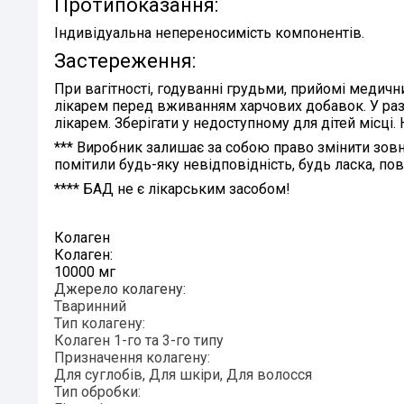
Протипоказання:
Індивідуальна непереносимість компонентів.
Застереження:
При вагітності, годуванні грудьми, прийомі медичн
лікарем перед вживанням харчових добавок. У разі
лікарем. Зберігати у недоступному для дітей місц
***
Виробник залишає за собою право змінити зовн
помітили будь-яку невідповідність, будь ласка, по
****
БАД не є лікарським засобом!
Колаген
Колаген:
10000 мг
Джерело колагену:
Тваринний
Тип колагену:
Колаген 1-го та 3-го типу
Призначення колагену:
Для суглобів
,
Для шкіри
,
Для волосся
Тип обробки: