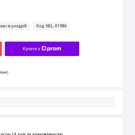
ом і в роздріб
Код:
NEL-01986
Купити з
Іван)
тягом 14 днів
за домовленістю