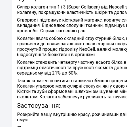
Супер колаген тип 1 і 3 (Super Collagen) від Neocell
з
колагену, покращуючи еластичність шкіри та допом
Створює і підтримує
кістковий матрикс, коригує сл
випадання. Відновлює сполучні тканини, підвищує ї
кровообіг. Сприяє загоєнню ран.
Колаген являє собою
складний структурний білок, я
призвести до появи загальних ознак старіння шкіри,
просунутий процес гідролізу NeoCell, великі моле
біодоступні та біоактивні в організмі.
Колаген становить четверту частину всього білка 
підтримці еластичності та пружності якомога довше
середньому від 21% до 50%
.
Також колаген позитивно впливає обмінні процеси 
Колаген утворює молекулярні сполуки, які у свою 
Кістки та зуби сформовані шляхом змішування мінер
скелетом. Колаген
забезпечує рухливість та гнучкіс
Застосування:
Розкрийте вашу внутрішню красу,
розчинивши дві 
смузі.