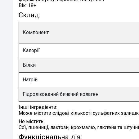
Вік:
18+
Склад:
Компонент
Калорії
Білки
Натрій
Гідролізований бичачий колаген
Інші інгредієнти:
Може містити слідові кількості сульфатних залишкі
Не містить:
Сої, пшениці, лактози, крохмалю, глютена та штучн
Функціональна дія: