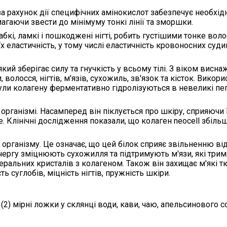
а рахунок дії специфічних амінокислот забезпечує необхі
агаючи звести до мінімуму тонкі лінії та зморшки.
абкі, ламкі і пошкоджені нігті, робить густішими тонке воло
х еластичність, у тому числі еластичність кровоносних суд
кий зберігає силу та гнучкість у всьому тілі. З віком вис
 волосся, нігтів, м'язів, сухожиль, зв'язок та кісток. Вико
кули колагену ферментативно гідролізуються в невеликі пе
в організмі. Насамперед
він піклується про шкіру
, сприяючи
. Клінічні дослідження показали, що
колаген neocell збіль
організму. Це означає, що цей білок
сприяє звільненню від
чергу зміцнюють сухожилля та підтримують м'язи, які трим
альних кристалів з колагеном. Також він захищає м'які тк
ть суглобів, міцність нігтів, пружність шкіри
.
(2) мірні ложки
у склянці води, кави, чаю, апельсинового 