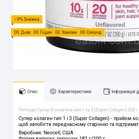
–9%
0
0
Днів
0
0
Годин
0
0
Хвилин
0
0
Секунд
Опис
Характеристики
Інформація 
Пептиди Супер Коллагена тип 1 та 3 (Super Collagen) 200 г
Супер колаген тип 1 і 3 (Super Collagen)
- прийом ко
щоб запобігти передчасному старінню та підтримат
Виробник:
Neocell, США
Форма випуску:
порошок 182 г/200 г