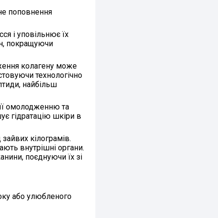
дне поповнення
сся і уповільнює їх
ин, покращуючи
наження колагену може
ристовуючи технологічно
птиди, найбільш
 її омолодженню та
шує гідратацію шкіри в
 зайвих кілограмів
.
ають внутрішні органи.
анини, поєднуючи їх зі
соку або улюбленого