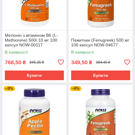
Метіонін з вітаміном В6 (L-
Methionine) 500/ 10 мг 100
Пажитник (Fenugreek) 500 мг
капсул NOW-00117
100 капсул NOW-04677
В наявності
В наявності
768,50
349,50
₴
₴
845,35 ₴
384,45 ₴
Купити
Купити
–9%
–9%