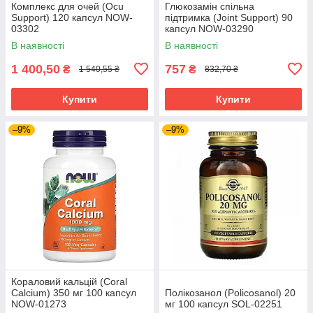
Комплекс для очей (Ocu
Глюкозамін спільна
Support) 120 капсул NOW-
підтримка (Joint Support) 90
03302
капсул NOW-03290
В наявності
В наявності
1 400,50
757
₴
₴
1 540,55 ₴
832,70 ₴
Купити
Купити
–9%
–9%
Кораловий кальцій (Coral
Calcium) 350 мг 100 капсул
Полікозанол (Policosanol) 20
NOW-01273
мг 100 капсул SOL-02251