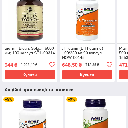
Біотин, Biotin, Solgar, 5000
Л-Теанін (L-Theanine)
Магн
мкг, 100 капсул SOL-00314
100/250 мг 90 капсул
500 
NOW-00145
155
944
648,50
471
₴
₴
1 038,40 ₴
713,35 ₴
Купити
Купити
Акційні пропозиції та новинки
–9%
–9%