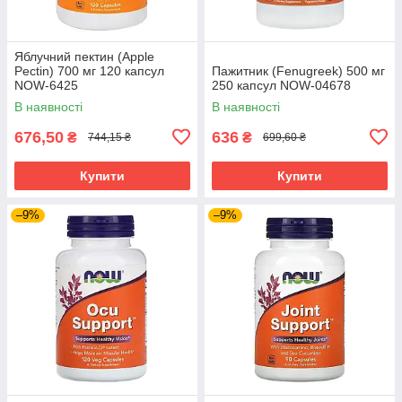
Яблучний пектин (Apple
Pectin) 700 мг 120 капсул
Пажитник (Fenugreek) 500 мг
NOW-6425
250 капсул NOW-04678
В наявності
В наявності
676,50
636
₴
₴
744,15 ₴
699,60 ₴
Купити
Купити
–9%
–9%