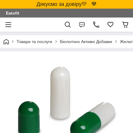
Дякуємо за довіру💛 💙
Eatofit
Товари та послуги
Біологічно Активні Добавки
Желати