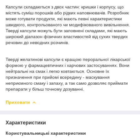
Капсули складаються з двох частин: кришки і корпусу, що
містять суміш порошків або рідких наповнювачів. Розробник
може готувати продукти, які мають певні характеристики
швидкого, контрольованого чи модифікованого вивільнення.
Тверді капсули можуть бути заповнені складами, які мають
широкий діапазон фізичних властивостей від сухих твердих
речовин до неводних розчинів.
Тверді желатинові капсули є кращою пероральної лікарської
формою у фармацевтичних і харчових застосуваннях. Вони
нейтральні на смак і легко ковтаються. Основне їх
призначення при прийомі всередину - маскування
неприємного смаку і запаху, а так само дозволяє приймати
препарати у більш точному дозуванні.
Приховати
Характеристики
Користувальницькі характеристики