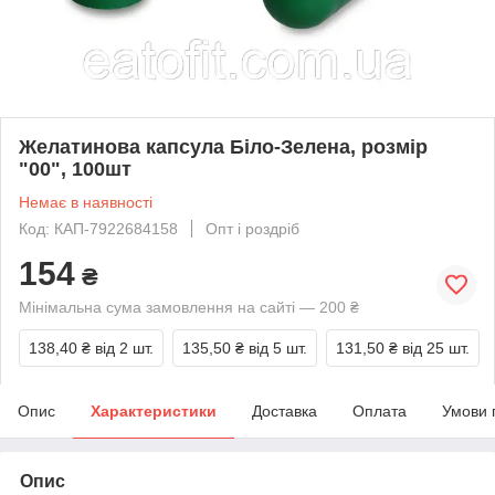
Желатинова капсула Біло-Зелена, розмір
"00", 100шт
Немає в наявності
Код: КАП-7922684158
Опт і роздріб
154
₴
Мінімальна сума замовлення на сайті — 200 ₴
138,40 ₴
від 2 шт.
135,50 ₴
від 5 шт.
131,50 ₴
від 25 шт.
Опис
Характеристики
Доставка
Оплата
Умови 
Опис