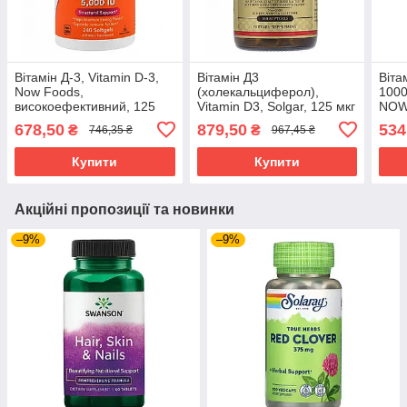
Вітамін Д-3, Vitamin D-3,
Вітамін Д3
Віта
Now Foods,
(холекальциферол),
1000
високоефективний, 125
Vitamin D3, Solgar, 125 мкг
NOW
мкг (5000 МО), 240
(5000 МО), 100 гелевих
678,50
879,50
534
₴
₴
746,35 ₴
967,45 ₴
гелевих капсул NOW-
капсул SOL-19377
00373
Купити
Купити
Акційні пропозиції та новинки
–9%
–9%