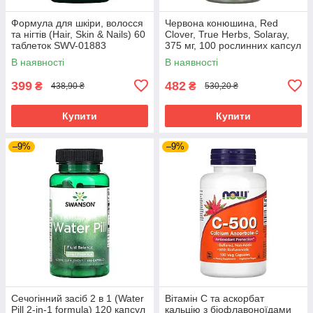
Формула для шкіри, волосся
Червона конюшина, Red
та нігтів (Hair, Skin & Nails) 60
Clover, True Herbs, Solaray,
таблеток SWV-01883
375 мг, 100 рослинних капсул
SOR-01480
В наявності
В наявності
399
482
₴
₴
438,90 ₴
530,20 ₴
Купити
Купити
–9%
–9%
Сечогінний засіб 2 в 1 (Water
Вітамін C та аскорбат
Pill 2-in-1 formula) 120 капсул
кальцію з біофлавоноїдами