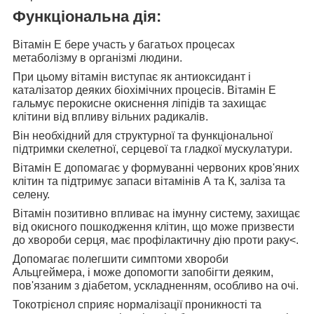
Функціональна дія:
Вітамін Е бере участь
у багатьох процесах
метаболізму в організмі людини.
При цьому вітамін виступає
як антиоксидант і
каталізатор деяких біохімічних процесів. Вітамін Е
гальмує перокисне окиснення ліпідів та захищає
клітини від впливу вільних радикалів.
Він необхідний для
структурної та функціональної
підтримки скелетної, серцевої та гладкої мускулатури.
Вітамін Е допомагає у
формуванні червоних кров'яних
клітин та підтримує запаси вітамінів А та К, заліза та
селену.
Вітамін позитивно впливає на
імунну систему, захищає
від окисного пошкодження клітин, що може призвести
до хвороби серця, має профілактичну дію проти раку<.
Допомагає полегшити
симптоми хвороби
Альцгеймера, і може допомогти запобігти деяким,
пов'язаним з діабетом, ускладненням, особливо на очі.
Токотрієнол сприяє
нормалізації проникності та