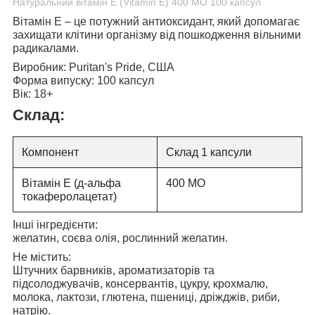
Натуральний вітамін E (Vitamin E) 400 МО 100 капсул
Вітамін Е
– це потужний антиоксидант, який допомагає
захищати клітини організму від пошкодження вільними
радикалами.
Виробник:
Puritan's Pride, США
Форма випуску:
100 капсул
Вік:
18+
Склад:
Компонент
Склад 1 капсули
Вітамін Е (д-альфа
400 МО
токаферолацетат)
Інші інгредієнти:
желатин, соєва олія, рослинний желатин.
Не містить:
Штучних барвників, ароматизаторів та
підсолоджувачів, консервантів, цукру, крохмалю,
молока, лактози, глютена, пшениці, дріжджів, риби,
натрію.