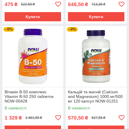
475
648,50
₴
₴
522,50 ₴
713,35 ₴
Купити
Купити
–9%
–9%
Вітамін В-50 комплекс
Кальцій та магній (Calcium
Vitamin B-50 250 таблеток
and Magnesium) 1000 мг/500
NOW-00428
мг 120 капсул NOW-01251
В наявності
В наявності
1 329
570,50
₴
₴
1 461,90 ₴
627,55 ₴