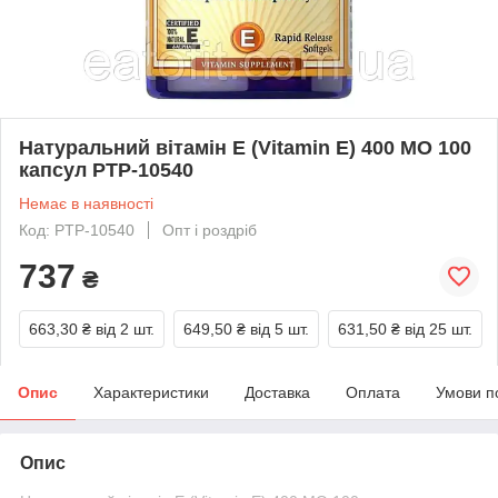
Натуральний вітамін E (Vitamin E) 400 МО 100
капсул PTP-10540
Немає в наявності
Код: PTP-10540
Опт і роздріб
737
₴
663,30 ₴
від 2 шт.
649,50 ₴
від 5 шт.
631,50 ₴
від 25 шт.
Опис
Характеристики
Доставка
Оплата
Умови п
Опис