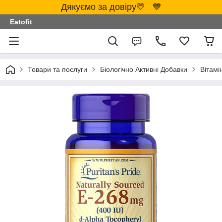
Дякуємо за довіру💛 💙
Eatofit
Товари та послуги
Біологічно Активні Добавки
Вітамі