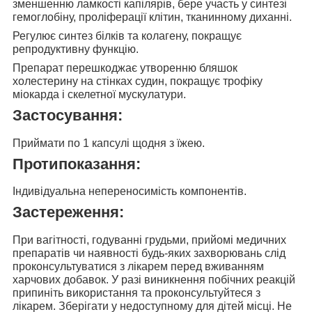
зменшенню ламкості капілярів, бере участь у синтезі
гемоглобіну, проліферації клітин, тканинному диханні.
Регулює синтез
білків та колагену, покращує
репродуктивну функцію.
Препарат перешкоджає
утворенню бляшок
холестерину на стінках судин, покращує трофіку
міокарда і скелетної мускулатури.
Застосування:
Приймати по 1 капсулі
щодня з їжею.
Протипоказання:
Індивідуальна непереносимість компонентів.
Застереження:
При вагітності, годуванні грудьми, прийомі медичних
препаратів чи наявності будь-яких захворювань слід
проконсультуватися з лікарем перед вживанням
харчових добавок. У разі виникнення побічних реакцій
припиніть використання та проконсультуйтеся з
лікарем. Зберігати у недоступному для дітей місці. Не