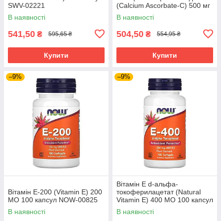
SWV-02221
(Calcium Ascorbate-C) 500 мг
100 капсул NOW-00676
В наявності
В наявності
541,50
504,50
₴
₴
595,65 ₴
554,95 ₴
Купити
Купити
–9%
–9%
Вітамін Е d-альфа-
Вітамін Е-200 (Vitamin E) 200
токоферилацетат (Natural
МО 100 капсул NOW-00825
Vitamin E) 400 МО 100 капсул
NOW-00837
В наявності
В наявності