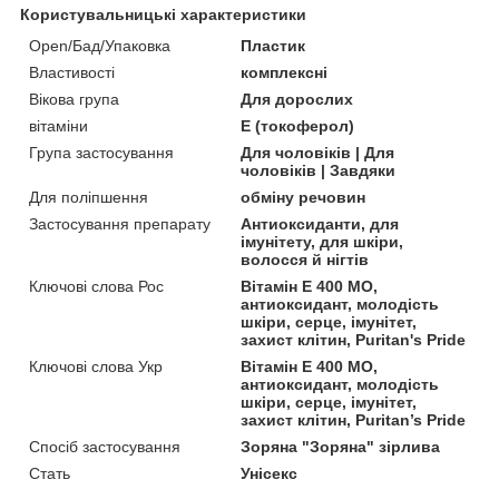
Користувальницькі характеристики
Open/Бад/Упаковка
Пластик
Властивості
комплексні
Вікова група
Для дорослих
вітаміни
Е (токоферол)
Група застосування
Для чоловіків | Для
чоловіків | Завдяки
Для поліпшення
обміну речовин
Застосування препарату
Антиоксиданти, для
імунітету, для шкіри,
волосся й нігтів
Ключові слова Рос
Вітамін Е 400 МО,
антиоксидант, молодість
шкіри, серце, імунітет,
захист клітин, Puritan's Pride
Ключові слова Укр
Вітамін Е 400 МО,
антиоксидант, молодість
шкіри, серце, імунітет,
захист клітин, Puritan’s Pride
Спосіб застосування
Зоряна "Зоряна" зірлива
Стать
Унісекс