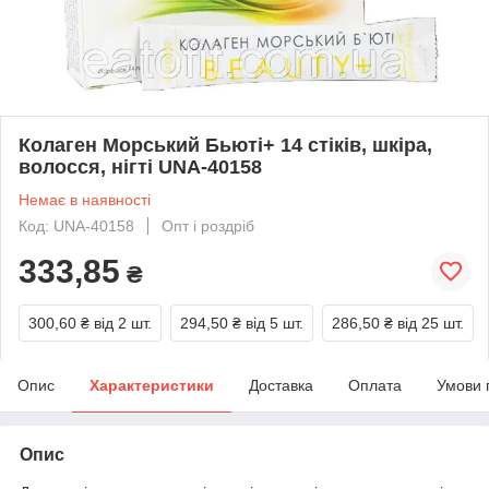
Колаген Морський Бьюті+ 14 стіків, шкіра,
волосся, нігті UNA-40158
Немає в наявності
Код: UNA-40158
Опт і роздріб
333,85
₴
300,60 ₴
від 2 шт.
294,50 ₴
від 5 шт.
286,50 ₴
від 25 шт.
Опис
Характеристики
Доставка
Оплата
Умови 
Опис