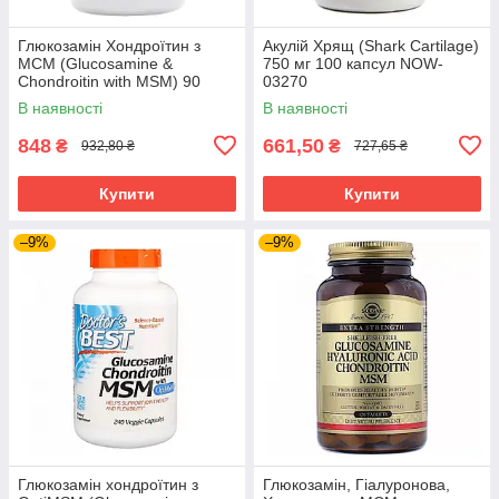
Глюкозамін Хондроїтин з
Акулій Хрящ (Shark Cartilage)
МСМ (Glucosamine &
750 мг 100 капсул NOW-
Chondroitin with MSM) 90
03270
капсул NOW-03170
В наявності
В наявності
848
661,50
₴
₴
932,80 ₴
727,65 ₴
Купити
Купити
–9%
–9%
Глюкозамін хондроїтин з
Глюкозамін, Гіалуронова,