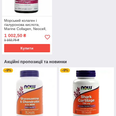
Морський колаген і
гіалуронова кислота,
Marine Collagen, Neocell,
120 капсул NEL-12900
1 002,50
₴
1 102,75 ₴
Купити
Акційні пропозиції та новинки
–9%
–9%