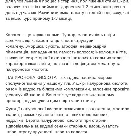
Для уповільнення процесів старіння, поліпшення стану шкіри,
волосся та нігтів приймати: дорослим 1-2 стика один раз на
день під час їжі. Розчинити вміст пакету в теплій воді, соку, чаї
та інше. Курс прийому 1-3 місяці.
Колаген
– це каркас дерми. Тургор, еластичність шкіри
залежить від кількості та цілісності структури
колагену. Зморшки, сухість, атрофія, нерівномірна
пігментація, випадання та ламкість волосся; інволюція нігтів,
зниження секреторної активності потових та сальних залоз –
характерні вікові зміни, пов’язані з дефіцитом колагену та
гіалуронової кислоти.
ГІАЛУРОНОВА КИСЛОТА
– складова частина мережі
сполучної тканини у нашому тілі. У шкірі гіалуронова кислота,
разом із водою та білковими комплексами, заповнює просвіти
у сполучній тканині. Вона зв’язує воду в міжклітинному
просторі, підвищуючи цим опір тканин стиску.
Функції гіалуронової кислоти включають зволоження, мастило
тканин, розсмоктування швів та інших поверхневих
недоліків.
Втрата гіалуронової кислоти при старінні
відповідальна за видимі ознаки старіння, зморшкуватість
шкіри, втрату пружності шкіри та волосся.