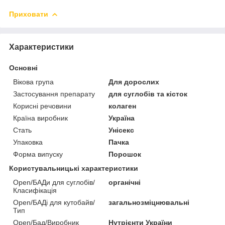
Приховати
Характеристики
Основні
Вікова група
Для дорослих
Застосування препарату
для суглобів та кісток
Корисні речовини
колаген
Країна виробник
Україна
Стать
Унісекс
Упаковка
Пачка
Форма випуску
Порошок
Користувальницькі характеристики
Open/БАДи для суглобів/
органічні
Класифікація
Open/БАДі для кутобайв/
загальнозміцнювальні
Тип
Open/Бад/Виробник
Нутрієнти України