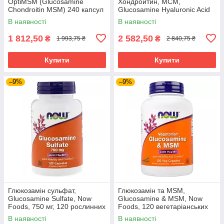
OptiMSM (Glucosamine
Хондроитин, МСМ,
Chondroitin MSM) 240 капсул
Glucosamine Hyaluronic Acid
DRB-00081
Chondroitin MSM, Solgar, 120
В наявності
В наявності
таблеток SOL-01317
1 812,50
2 582,50
₴
₴
1 993,75 ₴
2 840,75 ₴
Купити
Купити
–9%
–9%
Глюкозамін сульфат,
Глюкозамін та MSM,
Glucosamine Sulfate, Now
Glucosamine & MSM, Now
Foods, 750 мг, 120 рослинних
Foods, 120 вегетаріанських
капсул NOW-03235
капсул NOW-03130
В наявності
В наявності