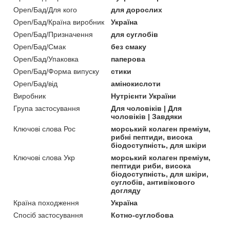
Open/Бад/Для кого
для дорослих
Open/Бад/Країна виробник
Україна
Open/Бад/Призначення
для суглобів
Open/Бад/Смак
без смаку
Open/Бад/Упаковка
паперова
Open/Бад/Форма випуску
стики
Open/Бад/від
амінокислоти
Виробник
Нутрієнти України
Група застосування
Для чоловіків | Для
чоловіків | Завдяки
Ключові слова Рос
морський колаген преміум,
рибні пептиди, висока
біодоступність, для шкіри
Ключові слова Укр
морський колаген преміум,
пептиди риби, висока
біодоступність, для шкіри,
суглобів, антивікового
догляду
Країна походження
Україна
Спосіб застосування
Котно-суглобова