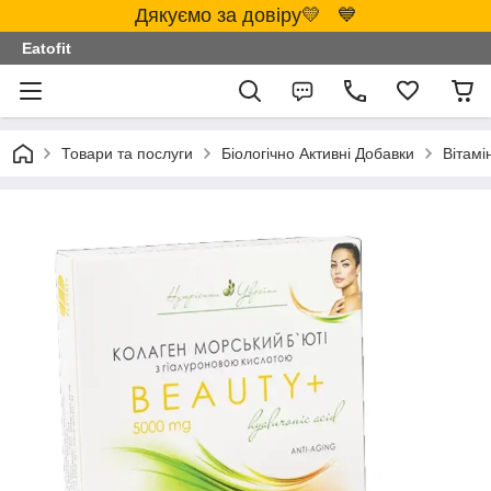
Дякуємо за довіру💛 💙
Eatofit
Товари та послуги
Біологічно Активні Добавки
Вітамі