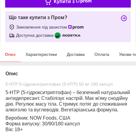
Купити з
Що таке купити з Пром?
Замовлення під захистом
Доступна доставка
Опис
Характеристики
Доставка
Оплата
Умови п
Опис
5-HTP 5-гідрокситриптофан (5-HTP) 50 мг 180 капсул
5-НТР (5-гідрокситриптофан)
– безпечний натуральний
антидепресант. Стабілізує настрій. Має м'яку снодійну
дію. Регулює масу тіла. Стримує потяг до споживання
алкоголю та вуглеводів. Вегетаріанська формула.
Виробник:
NOW Foods, США
Форма випуску:
30/90/180 капсул
Вік:
18+