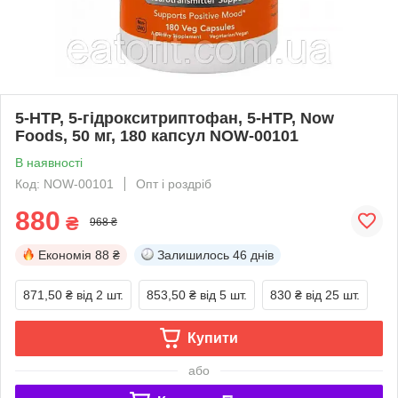
5-HTP, 5-гідрокситриптофан, 5-HTP, Now
Foods, 50 мг, 180 капсул NOW-00101
В наявності
Код: NOW-00101
Опт і роздріб
880
₴
968 ₴
Економія
88 ₴
Залишилось
46 днів
871,50 ₴
від 2 шт.
853,50 ₴
від 5 шт.
830 ₴
від 25 шт.
Купити
або