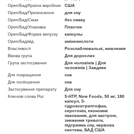
Open/Бад/Країна виробник
США
Open/Бад/Призначення
для сну
Open/Бад/Смак
без смаку
Open/Бад/Упаковка
Пластик
Open/Бад/Форма випуску
капсулы
Open/Бад/від
амінокислоти
Властивості
Розслаблювальні, живлення
Вікова група
Для дорослих
Група застосування
Для чоловіків | Для
чоловіків | Завдяки
Для покращення
сна
Для поліпшення
сна
Застосування препарату
Для сну
Ключові слова Рос
5-HTP, Now Foods, 50 мг, 180
капсул, 5-
гідрокситриптофан,
серотонін, економне
паковання, для настрою,
зниження тривоги,
підтримка сну, нервова
система, БАД США