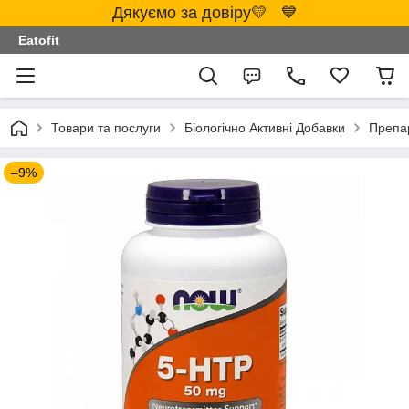
Дякуємо за довіру💛 💙
Eatofit
Товари та послуги
Біологічно Активні Добавки
Препа
–9%