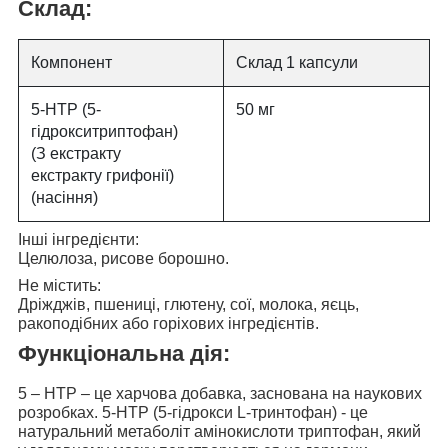
Склад:
Компонент
Склад 1 капсули
5-HTP (5-
50 мг
гідрокситриптофан)
(З екстракту
екстракту грифонії)
(насіння)
Інші інгредієнти:
Целюлоза, рисове борошно.
Не містить:
Дріжджів, пшениці, глютену, сої, молока, яєць,
ракоподібних або горіхових інгредієнтів.
Функціональна дія:
5 – НТР – це харчова добавка, заснована на наукових
розробках. 5-НТР (5-гідрокси L-тринтофан) - це
натуральний метаболіт амінокислоти триптофан, який