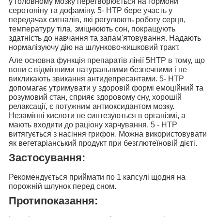
у головному мозку перетворюється на гормони
серотоніну та дофаміну. 5- НТР
бере участь у
передачах сигналів, які регулюють роботу серця,
температуру тіла, зміцнюють сон, покращують
здатність до навчання та запам'ятовування
. Надають
нормалізуючу дію на шлунково-кишковий тракт.
Але основна функція препаратів лінії 5HTP в тому, що
вони
є відмінними натуральними
безпечними і не
викликають звикання
антидепресантами
. 5- НТР
допомагає утримувати у здоровій формі емоційний та
розумовий стан, сприяє здоровому сну, хорошій
релаксації, є потужним антиоксидантом мозку.
Незамінні кислоти не синтезуються в організмі, а
мають входити до раціону харчування. 5 - НТР
витягується з насіння грифон. Можна використовувати
як вегетаріанський продукт при безглютеїновій дієті.
Застосування:
Рекомендується
приймати по 1 капсулі щодня на
порожній шлунок
перед сном.
Протипоказання: