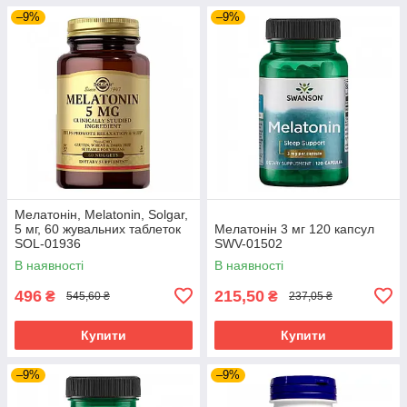
–9%
–9%
Мелатонін, Melatonin, Solgar,
5 мг, 60 жувальних таблеток
Мелатонін 3 мг 120 капсул
SOL-01936
SWV-01502
В наявності
В наявності
496
215,50
₴
₴
545,60 ₴
237,05 ₴
Купити
Купити
–9%
–9%