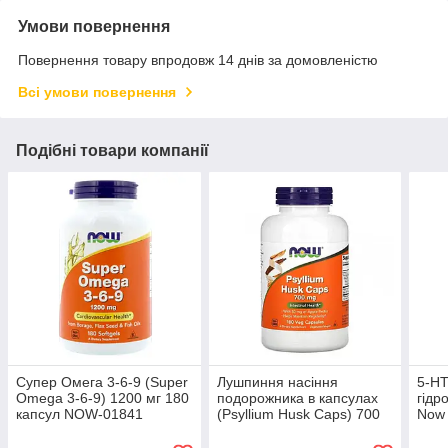
Умови повернення
Повернення товару впродовж 14 днів за домовленістю
Всі умови повернення
Подібні товари компанії
Супер Омега 3-6-9 (Super
Лушпиння насіння
5-HT
Omega 3-6-9) 1200 мг 180
подорожника в капсулах
гідр
капсул NOW-01841
(Psyllium Husk Caps) 700
Now 
мг 180 капсул NOW-05973
веге
NOW