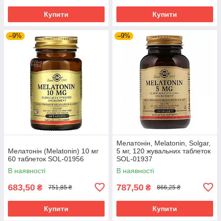
Купити
Купити
–9%
–9%
Мелатонін, Melatonin, Solgar,
Мелатонін (Melatonin) 10 мг
5 мг, 120 жувальних таблеток
60 таблеток SOL-01956
SOL-01937
В наявності
В наявності
683,50
787,50
₴
₴
751,85 ₴
866,25 ₴
Купити
Купити