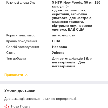
Ключові слова Укр
5-HTP, Now Foods, 50 мг, 180
капсул, 5-
гідрокситриптофан,
серотонін, економна
упаковка, для настрою,
зниження тривоги,
підтримка сну, нервова
система, БАД США
Корисні властивості
амінокислоти
Країна походження
США
Спосіб застосування
Нервова
Стать
Унісекс
Тип добавки
Для вегетаріанців | Для
вегетаріанців | Для
вегетаріанців
Приховати
Умови доставки
Доставка здійснюється тільки по передоплаті.
Нова Пошта