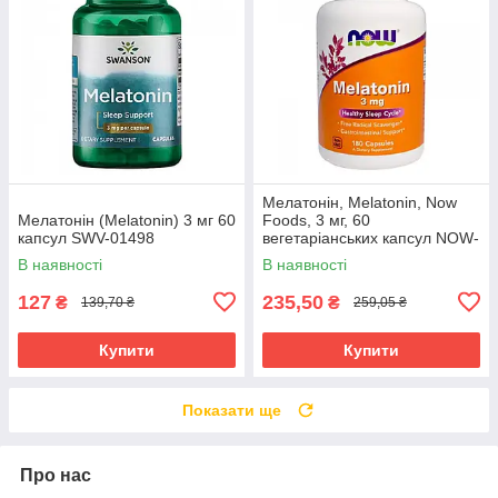
Мелатонін, Melatonin, Now
Мелатонін (Melatonin) 3 мг 60
Foods, 3 мг, 60
капсул SWV-01498
вегетаріанських капсул NOW-
03255
В наявності
В наявності
127
235,50
₴
₴
139,70 ₴
259,05 ₴
Купити
Купити
Показати ще
Про нас