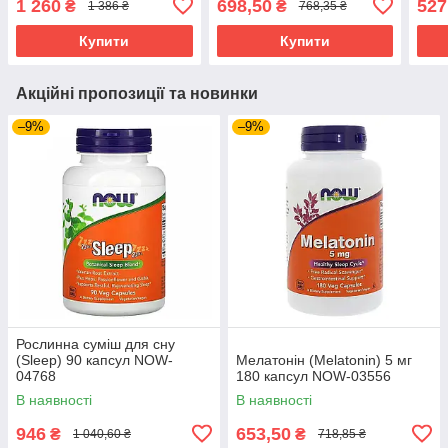
1 260
698,50
527
₴
₴
1 386 ₴
768,35 ₴
Купити
Купити
Акційні пропозиції та новинки
–9%
–9%
Рослинна суміш для сну
(Sleep) 90 капсул NOW-
Мелатонін (Melatonin) 5 мг
04768
180 капсул NOW-03556
В наявності
В наявності
946
653,50
₴
₴
1 040,60 ₴
718,85 ₴