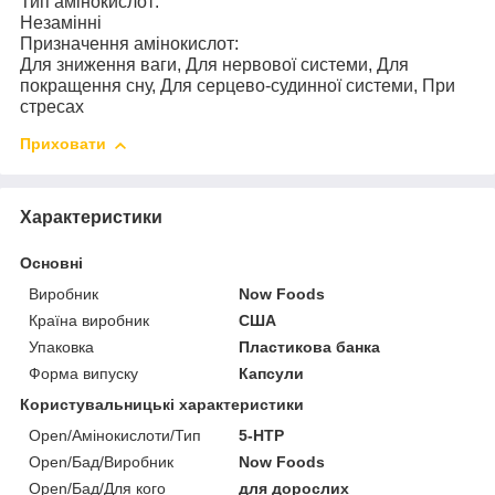
Тип амінокислот:
Незамінні
Призначення амінокислот:
Для зниження ваги, Для нервової системи, Для
покращення сну, Для серцево-судинної системи, При
стресах
Приховати
Характеристики
Основні
Виробник
Now Foods
Країна виробник
США
Упаковка
Пластикова банка
Форма випуску
Капсули
Користувальницькі характеристики
Open/Амінокислоти/Тип
5-HTP
Open/Бад/Виробник
Now Foods
Open/Бад/Для кого
для дорослих