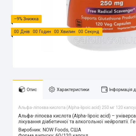
–9%
0
0
Днів
0
0
Годин
0
0
Хвилин
0
0
Секунд
Опис
Характеристики
Інформація 
Альфа-ліпоєва кислота (Alpha-lipoic acid) 250 мг 120 капсу
Альфа-ліпоєва кислота (Alpha-lipoic acid)
– універса
лікування діабетичної та алкогольної нейропатії. 
Виробник:
NOW Foods, США
Форма випуску:
60/120 капсул