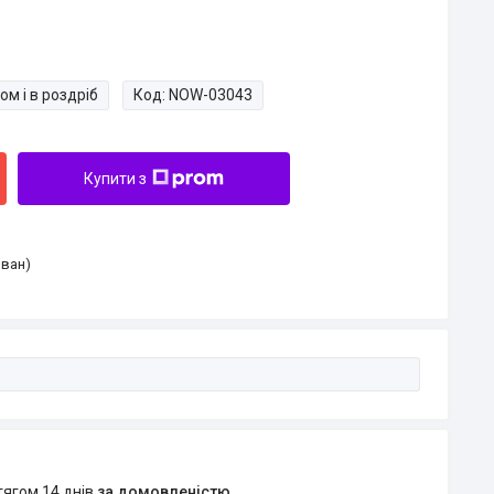
ом і в роздріб
Код:
NOW-03043
Купити з
Іван)
тягом 14 днів
за домовленістю