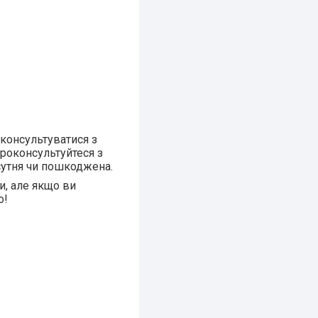
оконсультуватися з
проконсультуйтеся з
сутня чи пошкоджена.
и, але якщо ви
о!