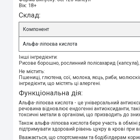
Вік:
18+
Склад:
Компонент
Альфа-ліпоєва кислота
Інші інгредієнти:
Рисове борошно, рослинний полісахарид (капсула),
Не містить:
Пшениці, глютена, сої, молока, яєць, риби, молюсків
інгредієнти, що містять ці алергені.
Функціональна дія:
Альфа-ліпоєва кислота - це універсальний антиокс
речовина відновлює ендогенні антиоксиданти, такі я
токсичні метали в організмі, що призводить до зн
Також
альфа-ліпоєва кислота бере участь в
обміні 
підтримувати здоровий рівень цукру в крові при вик
Вважається, що спортсменам та бодібілдерам корис