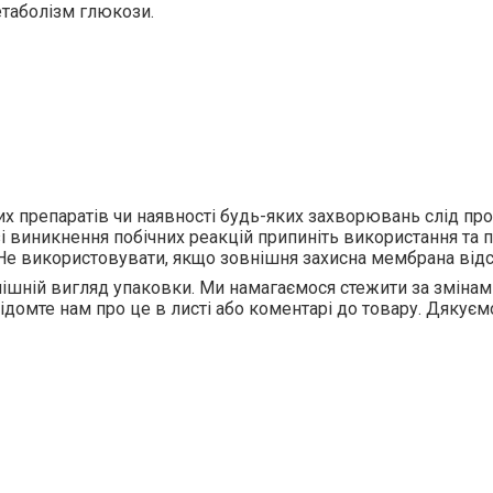
етаболізм глюкози
.
их препаратів чи наявності будь-яких захворювань слід пр
 виникнення побічних реакцій припиніть використання та 
і. Не використовувати, якщо зовнішня захисна мембрана від
ішній вигляд упаковки. Ми намагаємося стежити за змінам
відомте нам про це в листі або коментарі до товару. Дякуєм