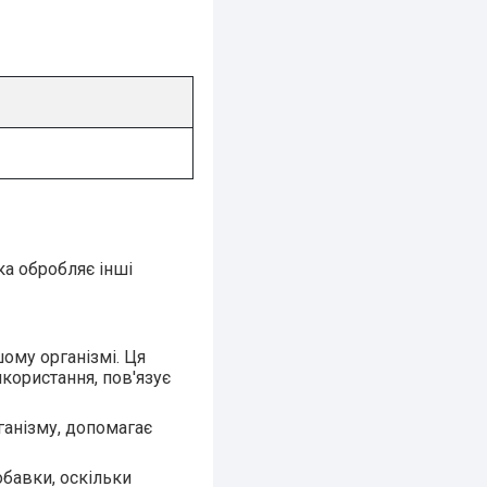
яка обробляє інші
шому організмі
. Ця
икористання, пов'язує
ганізму, допомагає
обавки, оскільки