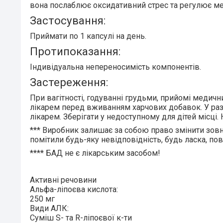
вона
послаблює оксидативний стрес та регулює м
Застосування:
Приймати
по 1 капсулі на день
.
Протипоказання:
Індивідуальна непереносимість компонентів.
Застереження:
При вагітності, годуванні грудьми, прийомі медичн
лікарем перед вживанням харчових добавок. У разі
лікарем. Зберігати у недоступному для дітей місц
***
Виробник залишає за собою право змінити зовн
помітили будь-яку невідповідність, будь ласка, по
****
БАД не є лікарським засобом!
Активні речовини
Альфа-ліпоєва кислота:
250 мг
Види АЛК:
Суміш S- та R-ліпоєвої к-ти