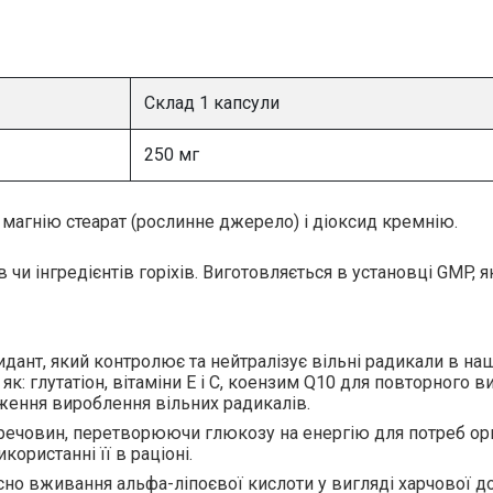
Склад 1 капсули
250 мг
 магнію стеарат (рослинне джерело) і діоксид кремнію.
 чи інгредієнтів горіхів. Виготовляється в установці GMP, 
идант, який
контролює та нейтралізує вільні радикали в на
к: глутатіон, вітаміни Е і С, коензим Q10 для повторного в
иження вироблення вільних радикалів.
речовин, перетворюючи глюкозу на енергію для потреб ор
ористанні її в раціоні.
но вживання альфа-ліпоєвої кислоти у вигляді харчової д