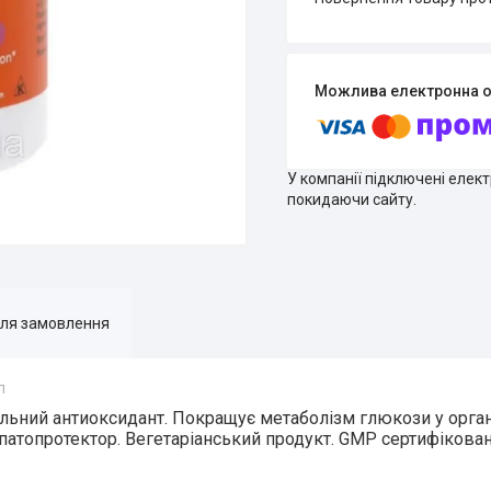
У компанії підключені елек
покидаючи сайту.
для замовлення
л
льний антиоксидант. Покращує метаболізм глюкози у органі
Гепатопротектор. Вегетаріанський продукт. GMP сертифікован