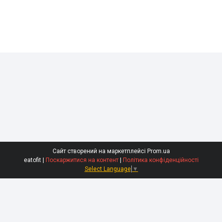
Сайт створений на маркетплейсі
Prom.ua
eatofit |
Поскаржитися на контент
|
Політика конфіденційності
Select Language
▼