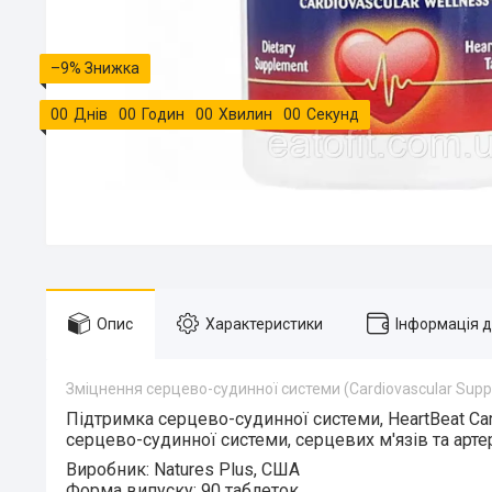
–9%
0
0
Днів
0
0
Годин
0
0
Хвилин
0
0
Секунд
Опис
Характеристики
Інформація 
Зміцнення серцево-судинної системи (Cardiovascular Supp
Підтримка серцево-судинної системи, HeartBeat Cardi
серцево-судинної системи, серцевих м'язів та артер
Виробник:
Natures Plus, США
Форма випуску:
90 таблеток