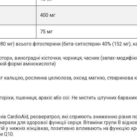
400 мг
75 мг
380 мг) всього фітостерини (бета-ситостерин 40% (152 мг), к
оторн, виноградні кісточки, чорниця, часник (запах-модифі
ній формі амінокислоти)
т кальцію, рослинна целюлоза, оксид магнію, стеаринова ки
горіхи, пшениця, арахіс або сої. Не містить штучних барвник
ів CardioAid, ресвератрол, які сприяють зниженню рівня по
інерали для здорової функції серця. Вітаміни групи В відно
ій у нижніх кінцівках, позитивно впливають на функцію к
м Q10.