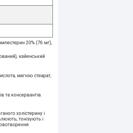
ампестерин 20% (76 мг),
кований), кайенський
слота, магнію стеарат,
ів та консервантів.
ганого холістерину і
влюють, тонізують і
ровотворення.