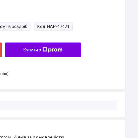
ом і в роздріб
Код:
NAP-47421
Купити з
Іван)
тягом 14 днів
за домовленістю