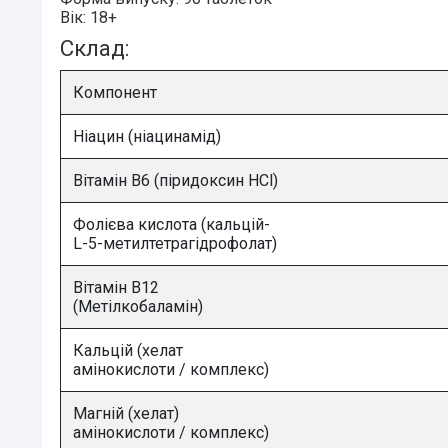
Вік:
18+
Склад:
Компонент
Ніацин (ніацинамід)
Вітамін B6 (піридоксин HCl)
Фолієва кислота (кальцій-
L-5-метилтетрагідрофолат)
Вітамін B12
(Метілкобаламін)
Кальцій (хелат
амінокислоти / комплекс)
Магній (хелат)
амінокислоти / комплекс)