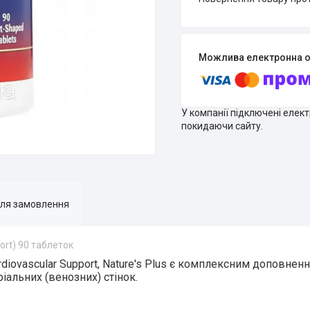
У компанії підключені елек
покидаючи сайту.
для замовлення
ort) 90 таблеток
ovascular Support, Nature's Plus
є комплексним доповнення
іальних (венозних) стінок.