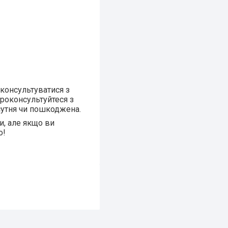
оконсультуватися з
проконсультуйтеся з
сутня чи пошкоджена.
и, але якщо ви
о!