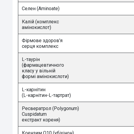
Селен (Aminoate)
Калій (комплекс
амінокислот)
Фірмове здоров'я
серця комплекс
L-таурін
(фармацевтичного
класу у вільній
формі амінокислоти)
L-карнітин
(L-карнітин-L-тартрат)
Ресвератрол (Polygonum)
Cuspidatum
екстракт кореня)
Коензим Q10 (убіхінон)