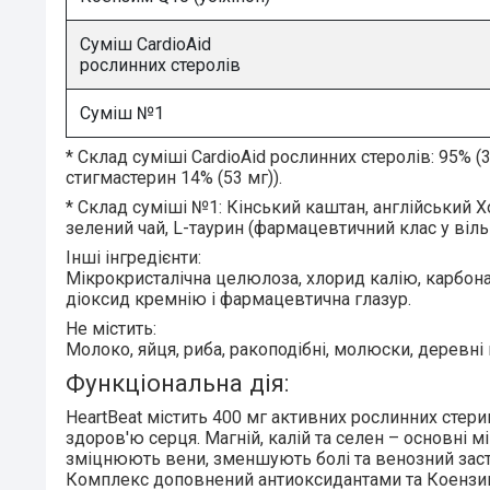
Суміш CardioAid
рослинних стеролів
Суміш №1
* Склад суміші CardioAid рослинних стеролів: 95% (
стигмастерин 14% (53 мг)).
* Склад суміші №1: Кінський каштан, англійський Х
зелений чай, L-таурин (фармацевтичний клас у віль
Інші інгредієнти:
Мікрокристалічна целюлоза, хлорид калію, карбона
діоксид кремнію і фармацевтична глазур.
Не містить:
Молоко, яйця, риба, ракоподібні, молюски, деревні 
Функціональна дія:
HeartBeat
містить 400 мг активних рослинних стерин
здоров'ю серця. Магній, калій та селен – основні м
зміцнюють вени, зменшують болі та венозний заст
Комплекс доповнений антиоксидантами та Коензи