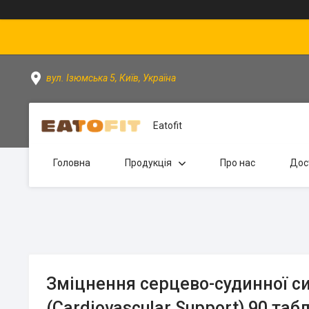
вул. Ізюмська 5, Київ, Україна
Eatofit
Головна
Продукція
Про нас
Дос
Зміцнення серцево-судинної с
(Cardiovascular Support) 90 та