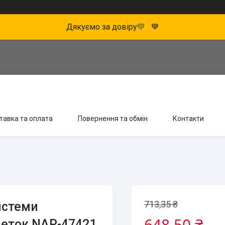
Дякуємо за довіру💛 💙
тавка та оплата
Повернення та обмін
Контакти
713,35 ₴
истеми
648,50 ₴
блеток NAP-47421