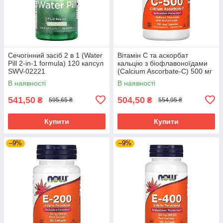
Сечогінний засіб 2 в 1 (Water
Вітамін C та аскорбат
Pill 2-in-1 formula) 120 капсул
кальцію з біофлавоноїдами
SWV-02221
(Calcium Ascorbate-C) 500 мг
100 капсул NOW-00676
В наявності
В наявності
541,50
504,50
₴
₴
595,65 ₴
554,95 ₴
Купити
Купити
–9%
–9%