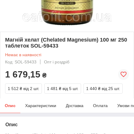
Магній хелат (Chelated Magnesium) 100 мг 250
таблеток SOL-59433
Немає в наявності
Код: SOL-59433
Опт і роздріб
1 679,15
₴
1 512 ₴
від 2 шт.
1 481 ₴
від 5 шт.
1 440 ₴
від 25 шт.
Опис
Характеристики
Доставка
Оплата
Умови п
Опис