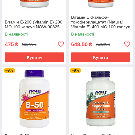
Вітамін Е d-альфа-
Вітамін Е-200 (Vitamin E) 200
токоферилацетат (Natural
МО 100 капсул NOW-00825
Vitamin E) 400 МО 100 капсул
NOW-00837
В наявності
В наявності
475
648,50
₴
₴
522,50 ₴
713,35 ₴
Купити
Купити
–9%
–9%