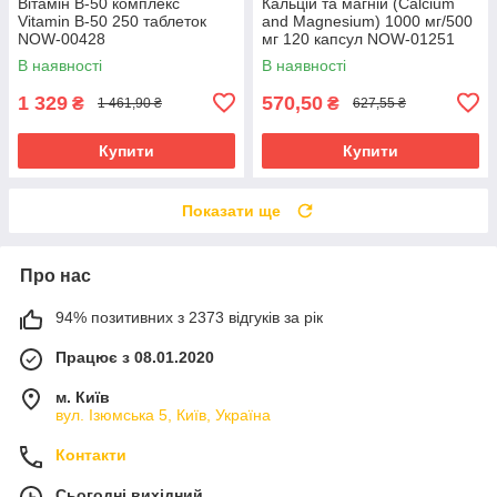
Вітамін В-50 комплекс
Кальцій та магній (Calcium
Vitamin B-50 250 таблеток
and Magnesium) 1000 мг/500
NOW-00428
мг 120 капсул NOW-01251
В наявності
В наявності
1 329
570,50
₴
₴
1 461,90 ₴
627,55 ₴
Купити
Купити
Показати ще
Про нас
94% позитивних з 2373 відгуків за рік
Працює з 08.01.2020
м. Київ
вул. Ізюмська 5, Київ, Україна
Контакти
Сьогодні вихідний