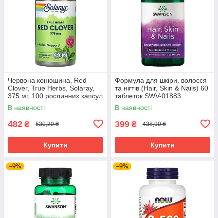
Червона конюшина, Red
Формула для шкіри, волосся
Clover, True Herbs, Solaray,
та нігтів (Hair, Skin & Nails) 60
375 мг, 100 рослинних капсул
таблеток SWV-01883
SOR-01480
В наявності
В наявності
482
399
₴
₴
530,20 ₴
438,90 ₴
Купити
Купити
–9%
–9%