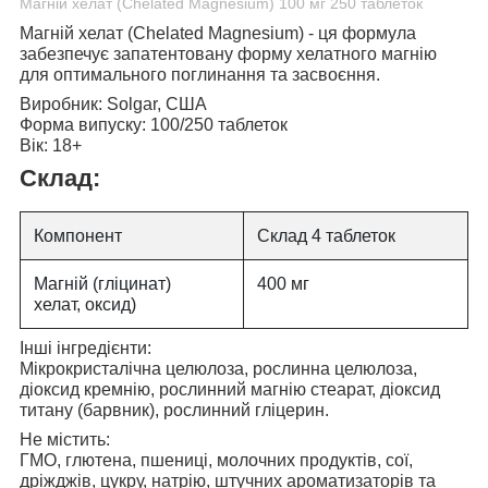
Магній хелат (Chelated Magnesium) 100 мг 250 таблеток
Магній хелат (Chelated Magnesium)
- ця формула
забезпечує запатентовану форму хелатного магнію
для оптимального поглинання та засвоєння.
Виробник:
Solgar, США
Форма випуску:
100/250 таблеток
Вік:
18+
Склад:
Компонент
Склад 4 таблеток
Магній (гліцинат)
400 мг
хелат, оксид)
Інші інгредієнти:
Мікрокристалічна целюлоза, рослинна целюлоза,
діоксид кремнію, рослинний магнію стеарат, діоксид
титану (барвник), рослинний гліцерин.
Не містить:
ГМО, глютена, пшениці, молочних продуктів, сої,
дріжджів, цукру, натрію, штучних ароматизаторів та