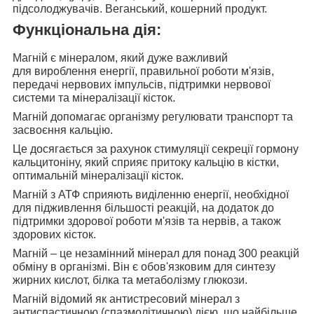
підсолоджувачів. Веганський, кошерний продукт.
Функціональна дія:
Магній є мінералом, який дуже важливий
для
вироблення енергії, правильної роботи м'язів,
передачі нервових імпульсів, підтримки нервової
системи та мінералізації кісток.
Магній допомагає організму
регулювати транспорт та
засвоєння кальцію.
Це досягається за рахунок
стимуляції секреції гормону
кальцитоніну, який сприяє притоку кальцію в кістки,
оптимальній мінералізації кісток.
Магній з АТФ сприяють
виділенню енергії, необхідної
для підживлення більшості реакцій, на додаток до
підтримки здорової роботи м'язів та нервів, а також
здорових кісток.
Магній – це незамінний мінерал для
понад 300 реакцій
обміну в організмі. Він є обов'язковим для синтезу
жирних кислот, білка та метаболізму глюкози.
Магній відомий як
антистресовий мінерал з
антиспастичною (спазмолітичною) дією, що найбільше