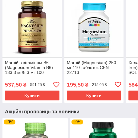
Магній з вітаміном В6
Магній (Magnesium) 250
Хела
(Magnesium Vitamin B6)
мг 110 таблеток CEN-
Iron
133.3 мг/8.3 мг 100
22713
SOL
таблеток SOL-01720
537,50
195,50
584
₴
₴
591,25 ₴
215,05 ₴
Купити
Купити
Акційні пропозиції та новинки
–9%
–9%