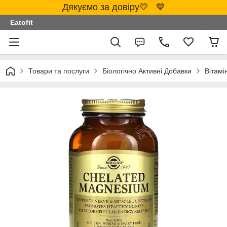
Дякуємо за довіру💛 💙
Eatofit
Товари та послуги
Біологічно Активні Добавки
Вітамі