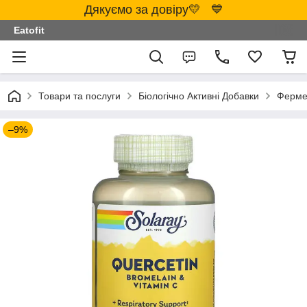
Дякуємо за довіру💛 💙
Eatofit
Товари та послуги
Біологічно Активні Добавки
Ферме
–9%