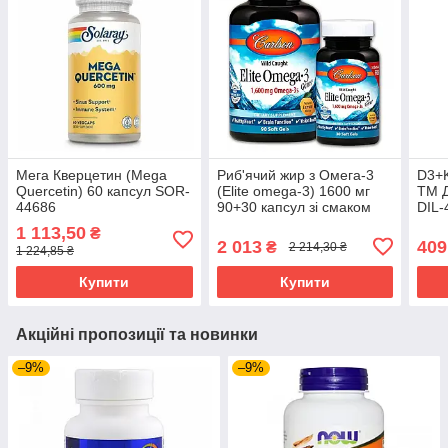
Мега Кверцетин (Mega
Риб'ячий жир з Oмега-3
D3+K
Quercetin) 60 капсул SOR-
(Elite omega-3) 1600 мг
ТМ Д
44686
90+30 капсул зі смаком
DIL-
лимона CAR-01714
1 113,50
₴
2 013
409
₴
2 214,30 ₴
1 224,85 ₴
Купити
Купити
Акційні пропозиції та новинки
–9%
–9%