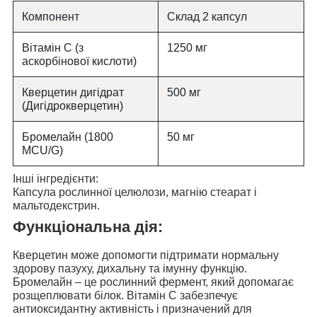
Компонент
Склад 2 капсул
Вітамін C (з
1250 мг
аскорбінової кислоти)
Кверцетин дигідрат
500 мг
(Дигідрокверцетин)
Бромелайн (1800
50 мг
MCU/G)
Інші інгредієнти:
Капсула рослинної целюлози, магнію стеарат і
мальтодекстрин.
Функціональна дія:
Кверцетин може допомогти
підтримати нормальну
здорову пазуху, дихальну та імунну функцію
.
Бромелайн – це рослинний фермент, який допомагає
розщеплювати білок. Вітамін С
забезпечує
антиоксидантну активність
і призначений для