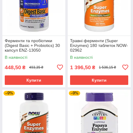
Ферменти та пробіотики
Травні ферменти (Super
(Digest Basic + Probiotics) 30
Enzymes) 180 таблеток NOW-
капсул ENZ-13050
02962
В наявності
В наявності
448,50
1 396,50
₴
₴
493,35 ₴
1 536,15 ₴
Купити
Купити
–9%
–9%