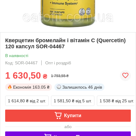
Кверцетин бромелайн і вітамін С (Quercetin)
120 капсул SOR-04467
В наявності
Код: SOR-04467
Опт і роздріб
1 630,50
₴
1 793,55 ₴
Економія
163.05 ₴
Залишилось
46 днів
1 614,80 ₴
від 2 шт.
1 581,50 ₴
від 5 шт.
1 538 ₴
від 25 шт.
Купити
або