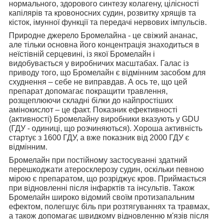
нормального, здорового синтезу колагену, цілісності
капілярів та кровоносних судин, розвитку хрящів та
кісток, імунної функції та передачі нервових імпульсів.
Природне джерело Бромелайна - це свіжий ананас,
але тільки основна його концентрація знаходиться в
неїстівній серцевині, із якої Бромелайн і
видобувається у виробничих масштабах. Галас із
приводу того, що Бромелайн є відмінним засобом для
схуднення – себе не виправдав. А ось те, що цей
препарат допомагає покращити травлення,
розщеплюючи складні білки до найпростіших
амінокислот – це факт. Показник ефективності
(активності) Бромелайну виробники вказують у GDU
(ГДУ - одиниці, що розчиняються). Хороша активність
стартує з 1600 ГДУ, а вже показник від 2000 ГДУ є
відмінним.
Бромелайн при постійному застосуванні здатний
перешкоджати атеросклерозу судин, оскільки певною
мірою є препаратом, що розріджує кров. Приймається
при відновленні після інфарктів та інсультів. Також
Бромелайн широко відомий своїм протизапальним
ефектом, полегшує біль при розтягуваннях та травмах,
а також допомагає швидкому відновленню м'язів після