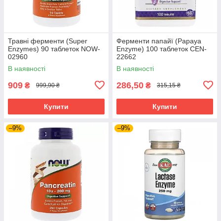
Травні ферменти (Super
Ферменти папайї (Papaya
Enzymes) 90 таблеток NOW-
Enzyme) 100 таблеток CEN-
02960
22662
В наявності
В наявності
909
286,50
₴
₴
999,90 ₴
315,15 ₴
Купити
Купити
–9%
–9%