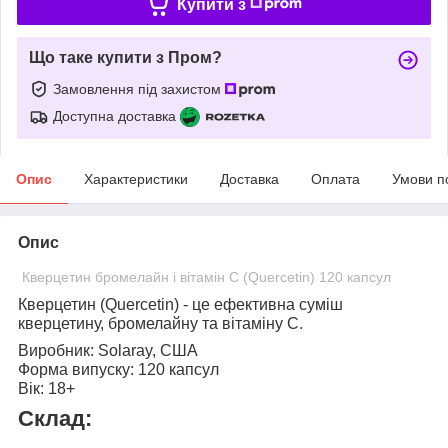
Купити з
Що таке купити з Пром?
Замовлення під захистом
Доступна доставка
Опис
Характеристики
Доставка
Оплата
Умови п
Опис
Кверцетин бромелайн і вітамін С (Quercetin) 120 капсул
Кверцетин (Quercetin)
- це ефективна суміш
кверцетину, бромелайну та вітаміну С.
Виробник:
Solaray, США
Форма випуску:
120 капсул
Вік:
18+
Склад: