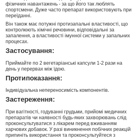
фізичних навантажень - за що його так люблять
спортсмени. Дуже часто препарат використовують при
переїданні.
Він також має потужні протизапальні властивості, що
контролюють хімічні речовини, відповідальні за
запалення, а властивості імунної системи у запальних
процесах.
Застосування:
Приймайте по
2 вегетаріанські капсули 1-2 рази на
день
у перервах між їдою.
Протипоказання:
Індивідуальна непереносимість компонентів.
Застереження:
При вагітності, годуванні грудьми, прийомі медичних
препаратів чи наявності будь-яких захворювань слід
проконсультуватися з лікарем перед вживанням
харчових добавок. У разі виникнення побічних реакцій
припиніть використання та проконсультуйтеся з