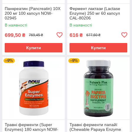
Панкреатин (Pancreatin) 10X
Фермент лактази (Lactase
200 мг 100 капсул NOW-
Enzyme) 250 мг 60 капсул
02945
CAL-80206
В наявності
В наявності
699,50
616
₴
₴
769,45 ₴
677,60 ₴
Купити
Купити
–9%
–9%
Травні ферменти (Super
Травні ферменти папайї
Enzymes) 180 капсул NOW-
(Chewable Papaya Enzyme