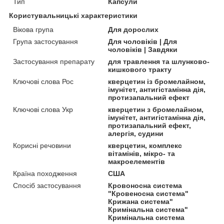
Тип
Капсули
Користувальницькі характеристики
Вікова група
Для дорослих
Група застосування
Для чоловіків | Для
чоловіків | Завдяки
Застосування препарату
для травлення та шлунково-
кишкового тракту
Ключові слова Рос
кверцетин із бромелайном,
імунітет, антигістамінна дія,
протизапальний ефект
Ключові слова Укр
кверцетин з бромелайном,
імунітет, антигістамінна дія,
протизапальний ефект,
алергія, судини
Корисні речовини
кверцетин, комплекс
вітамінів, мікро- та
макроелементів
Країна походження
США
Спосіб застосування
Кровоносна система
"Кровеносна система"
Крижана система"
Кримінальна система"
Кримінальна система