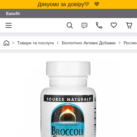
Дякуємо за довіру💛 💙
Eatofit
Товари та послуги
Біологічно Активні Добавки
Росли