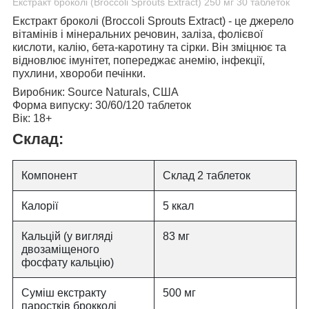
Екстракт броколі (Broccoli Sprouts Extract) 250 мг 30 таблеток
Екстракт броколі (Broccoli Sprouts Extract)
- це джерело
вітамінів і мінеральних речовин, заліза, фолієвої
кислоти, калію, бета-каротину та сірки. Він зміцнює та
відновлює імунітет, попереджає анемію, інфекції,
пухлини, хвороби печінки.
Виробник:
Source Naturals, США
Форма випуску:
30/60/120 таблеток
Вік:
18+
Склад:
Компонент
Склад 2 таблеток
Калорії
5 ккал
Кальцій (у вигляді
83 мг
двозаміщеного
фосфату кальцію)
Суміш екстракту
500 мг
паростків брокколі