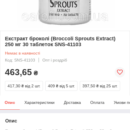
Екстракт броколі (Broccoli Sprouts Extract)
250 мг 30 таблеток SNS-41103
Немає в наявності
Код: SNS-41103
Опт і роздріб
463,65
₴
417,30 ₴
від 2 шт.
409 ₴
від 5 шт.
397,50 ₴
від 25 шт.
Опис
Характеристики
Доставка
Оплата
Умови п
Опис