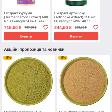
Екстракт куркуми
Екстракт артишоку
(Turmeric Root Extract) 600
(Artichoke extract) 250 мг
мг 30 капсул SOR-13747
60 капсул SWV-14077
715,50
244,50
₴
₴
787,05 ₴
268,95 ₴
Купити
Купити
Акційні пропозиції та новинки
–9%
–9%
Моринга порошок, 1 кг
Гриб Шиїтаке порошок, 1 кг