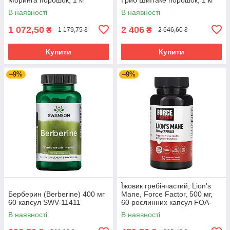
В наявності
В наявності
1 072,50
2 406
₴
₴
1 179,75 ₴
2 646,60 ₴
Купити
Купити
–9%
–9%
Їжовик гребінчастий, Lion's
Берберин (Berberine) 400 мг
Mane, Force Factor, 500 мг,
60 капсул SWV-11411
60 рослинних капсул FOA-
66038
В наявності
В наявності