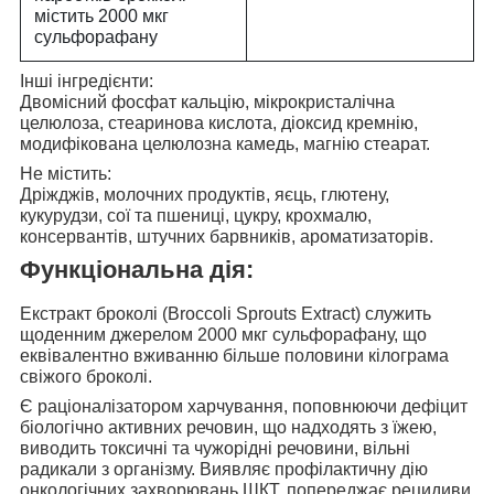
містить 2000 мкг
сульфорафану
Інші інгредієнти:
Двомісний фосфат кальцію, мікрокристалічна
целюлоза, стеаринова кислота, діоксид кремнію,
модифікована целюлозна камедь, магнію стеарат.
Не містить:
Дріжджів, молочних продуктів, яєць, глютену,
кукурудзи, сої та пшениці, цукру, крохмалю,
консервантів, штучних барвників, ароматизаторів.
Функціональна дія:
Екстракт броколі (Broccoli Sprouts Extract)
служить
щоденним джерелом 2000 мкг сульфорафану, що
еквівалентно вживанню більше половини кілограма
свіжого броколі.
Є раціоналізатором харчування
, поповнюючи дефіцит
біологічно активних речовин, що надходять з їжею,
виводить токсичні та чужорідні речовини, вільні
радикали з організму. Виявляє
профілактичну дію
онкологічних захворювань ШКТ
, попереджає рецидиви