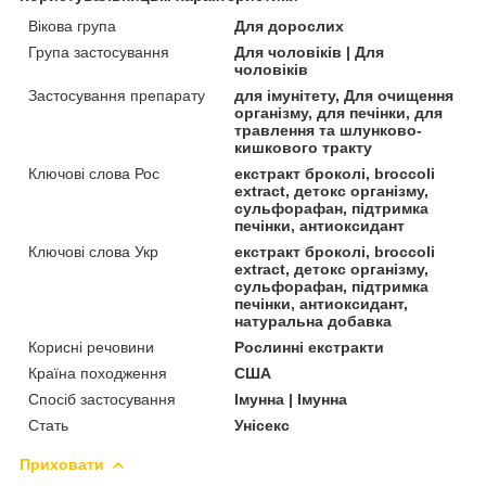
Вікова група
Для дорослих
Група застосування
Для чоловіків | Для
чоловіків
Застосування препарату
для імунітету, Для очищення
організму, для печінки, для
травлення та шлунково-
кишкового тракту
Ключові слова Рос
екстракт броколі, broccoli
extract, детокс організму,
сульфорафан, підтримка
печінки, антиоксидант
Ключові слова Укр
екстракт броколі, broccoli
extract, детокс організму,
сульфорафан, підтримка
печінки, антиоксидант,
натуральна добавка
Корисні речовини
Рослинні екстракти
Країна походження
США
Спосіб застосування
Імунна | Імунна
Стать
Унісекс
Приховати