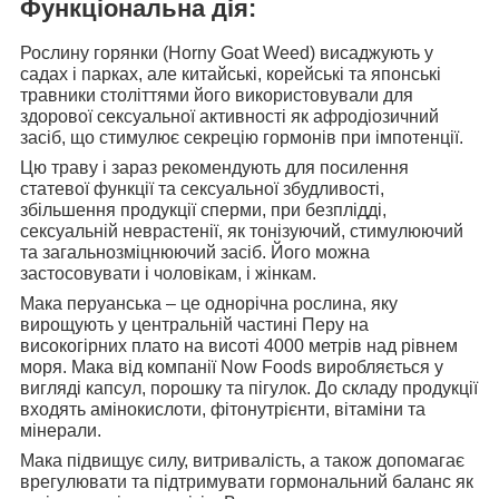
Функціональна дія:
Рослину горянки (Horny Goat Weed)
висаджують у
садах і парках, але китайські, корейські та японські
травники століттями його використовували для
здорової сексуальної активності як афродіозичний
засіб, що стимулює секрецію гормонів при імпотенції.
Цю траву і зараз рекомендують для
посилення
статевої функції та сексуальної збудливості,
збільшення продукції сперми, при безплідді,
сексуальній неврастенії, як тонізуючий, стимулюючий
та загальнозміцнюючий засіб. Його можна
застосовувати і чоловікам, і жінкам.
Мака перуанська
– це однорічна рослина, яку
вирощують у центральній частині Перу на
високогірних плато на висоті 4000 метрів над рівнем
моря. Мака від компанії Now Foods виробляється у
вигляді капсул, порошку та пігулок. До складу продукції
входять амінокислоти, фітонутрієнти, вітаміни та
мінерали.
Мака підвищує силу
, витривалість, а також допомагає
врегулювати та підтримувати гормональний баланс як