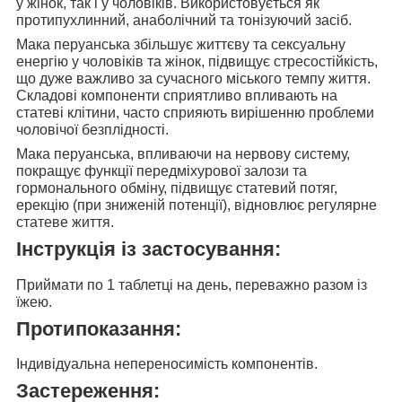
у жінок, так і у чоловіків. Використовується як
протипухлинний, анаболічний та тонізуючий засіб.
Мака перуанська
збільшує життєву та сексуальну
енергію у чоловіків та жінок, підвищує стресостійкість,
що дуже важливо за сучасного міського темпу життя.
Складові компоненти сприятливо впливають на
статеві клітини, часто сприяють вирішенню проблеми
чоловічої безплідності.
Мака перуанська,
впливаючи на нервову систему,
покращує функції передміхурової залози та
гормонального обміну, підвищує статевий потяг,
ерекцію (при зниженій потенції), відновлює регулярне
статеве життя.
Інструкція із застосування:
Приймати
по 1 таблетці на день,
переважно разом із
їжею.
Протипоказання:
Індивідуальна непереносимість компонентів.
Застереження: