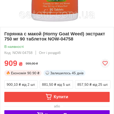
Горянка с макой (Horny Goat Weed) экстракт
750 мг 90 таблеток NOW-04758
В наявності
Код: NOW-04758
Опт і роздріб
909
₴
999,90 ₴
Економія
90.90 ₴
Залишилось
45 днів
900,10 ₴
від 2 шт.
881,50 ₴
від 5 шт.
857,50 ₴
від 25 шт.
Купити
або