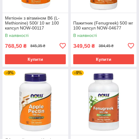
Метіонін з вітаміном В6 (L-
Methionine) 500/ 10 мг 100
Пажитник (Fenugreek) 500 мг
капсул NOW-00117
100 капсул NOW-04677
В наявності
В наявності
768,50
349,50
₴
₴
845,35 ₴
384,45 ₴
Купити
Купити
–9%
–9%