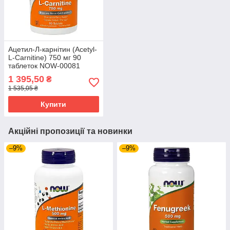
Ацетил-Л-карнітин (Acetyl-
L-Carnitine) 750 мг 90
таблеток NOW-00081
1 395,50
₴
1 535,05 ₴
Купити
Акційні пропозиції та новинки
–9%
–9%