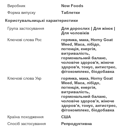
Виробник
Now Foods
Форма випуску
Таблетки
Користувальницькі характеристики
Група застосування
Для дорослих | Для жінок |
Для чоловіків
Ключові слова Рос
горянка, мака, Horny Goat
Weed, Maca, лібідо,
потенція, енергія,
витривалість,
гормональний баланс,
чоловіче здоров'я, жіноче
здоров'я, тонус, антистрес,
фітокомплекс, біодобавка
Ключові слова Укр
горянка, мака, Horny Goat
Weed, Maca, лібідо,
потенція, енергія,
витривалість,
гормональний баланс,
чоловіче здоров’я, жіноче
здоров’я, тонус, антистрес,
фітокомплекс, біодобавка
Країна походження
США
Спосіб застосування
Репродуктивна