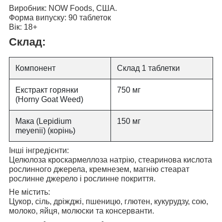
Виробник:
NOW Foods, США.
Форма випуску:
90 таблеток
Вік:
18+
Склад:
Компонент
Склад 1 таблетки
Екстракт горянки
750 мг
(Horny Goat Weed)
Мака (Lepidium
150 мг
meyenii) (корінь)
Інші інгредієнти:
Целюлоза кроскармеллоза натрію, стеаринова кислота
рослинного джерела, кремнезем, магнію стеарат
рослинне джерело і рослинне покриття.
Не містить:
Цукор, сіль, дріжджі, пшеницю, глютен, кукурудзу, сою,
молоко, яйця, молюски та консерванти.