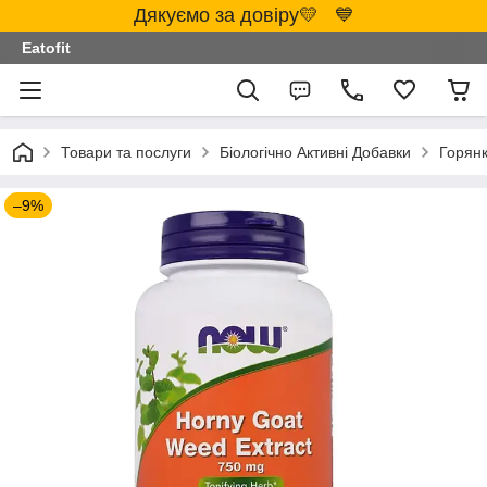
Дякуємо за довіру💛 💙
Eatofit
Товари та послуги
Біологічно Активні Добавки
Горянк
–9%