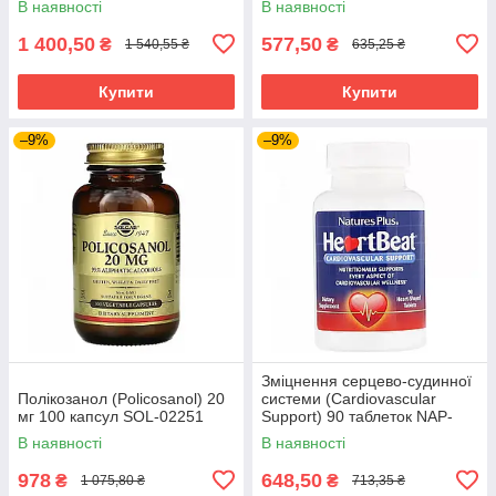
В наявності
В наявності
1 400,50
577,50
₴
₴
1 540,55 ₴
635,25 ₴
Купити
Купити
–9%
–9%
Зміцнення серцево-судинної
Полікозанол (Policosanol) 20
системи (Cardiovascular
мг 100 капсул SOL-02251
Support) 90 таблеток NAP-
47421
В наявності
В наявності
978
648,50
₴
₴
1 075,80 ₴
713,35 ₴