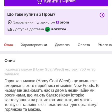
Купити з
Що таке купити з Пром?
Замовлення під захистом
Доступна доставка
Опис
Характеристики
Доставка
Оплата
Умови п
Опис
Горянка з макою (Horny Goat Weed) екстракт 750 мг 90
таблеток
Горянка з макою (Horny Goat Weed)
- це комплекс
американського виробника вітамінів Now Foods. В
ньому він знайомить нас із двома незвичайними
рослинами, що мають багатовікову історію
застосування на різних континентах, які мають
тонізуючі та зміцнюючі властивості для організму:
горянкою та макою.