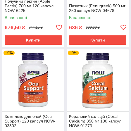
Яблучний пектин (Apple
Pectin) 700 мг 120 капсул
Пажитник (Fenugreek) 500 мг
NOW-6425
250 капсул NOW-04678
В наявності
В наявності
676,50
636
₴
₴
744,15 ₴
699,60 ₴
Купити
Купити
–9%
–9%
Комплекс для очей (Ocu
Кораловий кальцій (Coral
Support) 120 капсул NOW-
Calcium) 350 мг 100 капсул
03302
NOW-01273