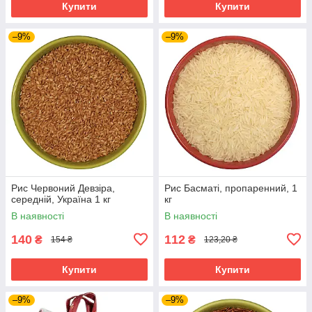
Купити
Купити
–9%
–9%
Рис Червоний Девзіра,
Рис Басматі, пропаренний, 1
середній, Україна 1 кг
кг
В наявності
В наявності
140
112
₴
₴
154 ₴
123,20 ₴
Купити
Купити
–9%
–9%