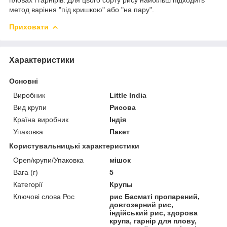
метод варіння "під кришкою" або "на пару".
Приховати
Характеристики
Основні
Виробник
Little India
Вид крупи
Рисова
Країна виробник
Індія
Упаковка
Пакет
Користувальницькі характеристики
Open/крупи/Упаковка
мішок
Вага (г)
5
Категорії
Крупы
Ключові слова Рос
рис Басматі пропарений,
довгозерний рис,
індійський рис, здорова
крупа, гарнір для плову,