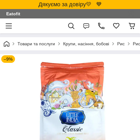
Дякуємо за довіру💛 💙
Eatofit
Товари та послуги
Крупи, насіння, бобові
Рис
Рис
–9%