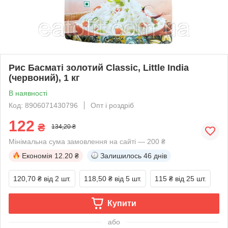
Рис Басматі золотий Clаssic, Little India
(червоний), 1 кг
В наявності
Код: 8906071430796
Опт і роздріб
122
₴
134,20 ₴
Мінімальна сума замовлення на сайті — 200 ₴
Економія
12.20 ₴
Залишилось
46 днів
120,70 ₴
від 2 шт.
118,50 ₴
від 5 шт.
115 ₴
від 25 шт.
Купити
або