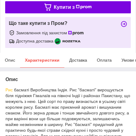
Купити з
Що таке купити з Пром?
Замовлення під захистом
Доступна доставка
Опис
Характеристики
Доставка
Оплата
Умови 
Опис
Рис
басматі Виробництва Індія. Рис "басматі" вирощується
біля підніжжя Гімалаїв на півночі Індії і районах Пакистану, що
межують з нею. Цей сорт по праву визнається в усьому світі
королем рису. Басматі має приємний аромат і вишуканим
смаком. Його зерна довше і тонше звичайного довгого рису, а
при варінні вони ще більше подовжуються, залишаючись
майже незмінними в ширину. Рис "басматі" придатний для
практично будь-якої страви східної кухні і просто чудовий у
пловах і гарнірів. Для цього сорту рису найбільш підходить