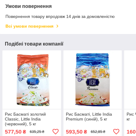
Умови повернення
Повернення товару впродовж 14 днів за домовленістю
Всі умови повернення
Подібні товари компанії
Рис Басматі золотий
Рис Басматі, Little India
Рис 
Clаssic, Little India
Premium (синій), 5 кг
кг
(червоний), 5 кг
577,50
593,50
160
₴
₴
635,25 ₴
652,85 ₴