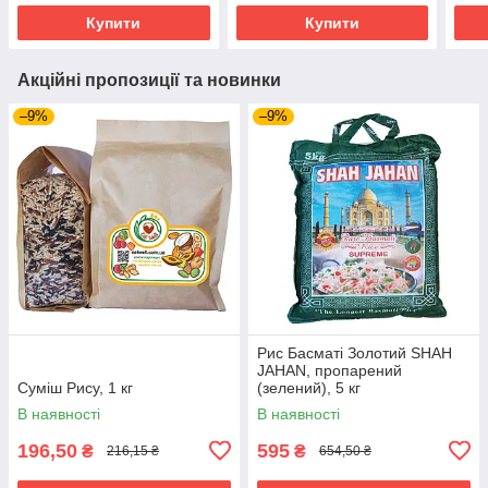
Купити
Купити
Акційні пропозиції та новинки
–9%
–9%
Рис Басматі Золотий SHAH
JAHAN, пропарений
Суміш Рису, 1 кг
(зелений), 5 кг
В наявності
В наявності
196,50
595
₴
₴
216,15 ₴
654,50 ₴