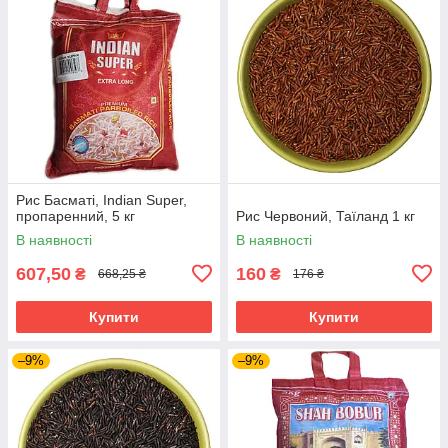
Рис Басматі, Indian Super,
пропаренний, 5 кг
Рис Червоний, Таїланд 1 кг
В наявності
В наявності
607,50
160
₴
₴
668,25 ₴
176 ₴
Купити
Купити
–9%
–9%