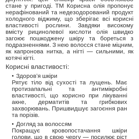
стане у пригоді. ТМ Корисна олія пропонує
нерафінований та недезодорований продукт
холодного віджиму, що зберігає всі корисні
властивості рослини. Завдяки високому
вмісту рицинолевої кислоти олія швидко
загоює пошкоджену шкіру та бореться з
подразненнями. З нею волосся стане міцним,
як капронова нитка, а нігті
—
сильними, як
котячі кігті.
Корисні властивості:
Здоров’я шкіри
Рятує тіло від сухості та лущень. Має
протизапальні та антимікробні
властивості, що корисно при лікуванні
акне, дерматитів та грибкових
захворювань. Пришвидшує загоєння ран
та порізів.
Догляд за волоссям
Покращує кровопостачання шкіри
голови, що в свою чергу
—
посилює ріст