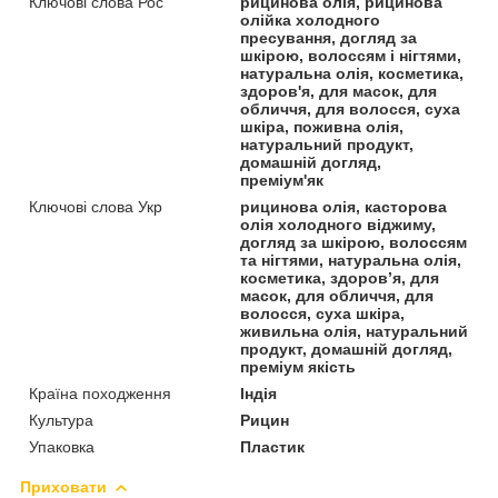
Ключові слова Рос
рицинова олія, рицинова
олійка холодного
пресування, догляд за
шкірою, волоссям і нігтями,
натуральна олія, косметика,
здоров'я, для масок, для
обличчя, для волосся, суха
шкіра, поживна олія,
натуральний продукт,
домашній догляд,
преміум'як
Ключові слова Укр
рицинова олія, касторова
олія холодного віджиму,
догляд за шкірою, волоссям
та нігтями, натуральна олія,
косметика, здоров’я, для
масок, для обличчя, для
волосся, суха шкіра,
живильна олія, натуральний
продукт, домашній догляд,
преміум якість
Країна походження
Індія
Культура
Рицин
Упаковка
Пластик
Приховати