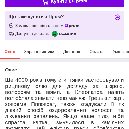
Купити з
Що таке купити з Пром?
Замовлення під захистом
Доступна доставка
Опис
Характеристики
Доставка
Оплата
Умови п
Опис
Ще 4000 років тому єгиптянки застосовували
рицинову олію для догляду за шкірою,
волоссям та віями, а Клеопатра навіть
полюбляла знімати нею макіяж. Грецькі лікарі,
зокрема Гіппократ, також згадували її як
дієвий спосіб оздоровлення волосся та
лікування запалень. Якщо ваше тіло, ніби
спрагла квітка, змучилося в кам’яних
джунглях: цей еліксир краси обов’язково