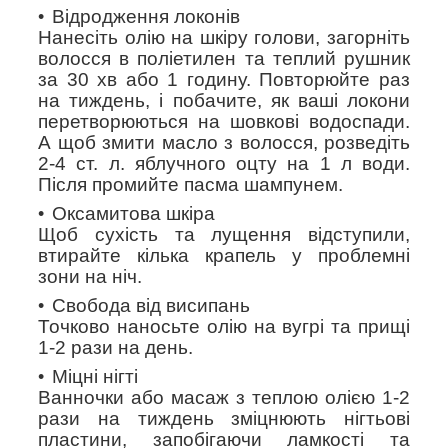
Відродження локонів
Нанесіть олію на шкіру голови, загорніть
волосся в поліетилен та теплий рушник
за 30 хв або 1 годину. Повторюйте раз
на тиждень, і побачите, як ваші локони
перетворюються на шовкові водоспади.
А щоб змити масло з волосся, розведіть
2-4 ст. л. яблучного оцту на 1 л води.
Після промийте пасма шампунем.
Оксамитова шкіра
Щоб сухість та лущення відступили,
втирайте кілька крапель у проблемні
зони на ніч.
Свобода від висипань
Точково наносьте олію на вугрі та прищі
1-2 рази на день.
Міцні нігті
Ванночки або масаж з теплою олією 1-2
рази на тиждень зміцнюють нігтьові
пластини, запобігаючи ламкості та