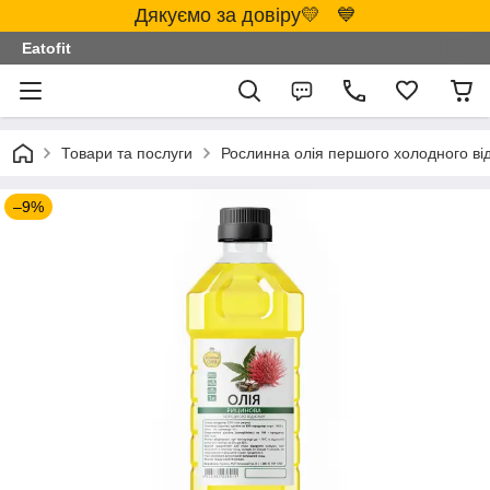
Дякуємо за довіру💛 💙
Eatofit
Товари та послуги
Рослинна олія першого холодного ві
–9%