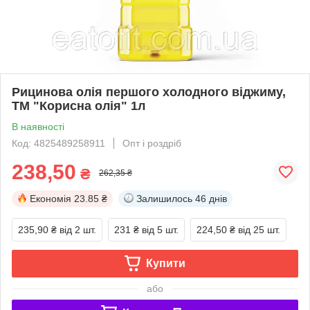
Рицинова олія першого холодного віджиму,
ТМ "Корисна олія" 1л
В наявності
Код: 4825489258911
Опт і роздріб
238,50
₴
262,35 ₴
Економія
23.85 ₴
Залишилось
46 днів
235,90 ₴
від 2 шт.
231 ₴
від 5 шт.
224,50 ₴
від 25 шт.
Купити
або