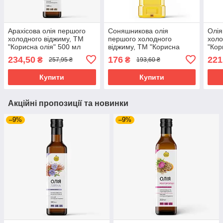
Арахісова олія першого
Соняшникова олія
Олія
холодного віджиму, ТМ
першого холодного
холо
"Корисна олія" 500 мл
віджиму, ТМ "Корисна
"Кор
олія" 1л
234,50
176
221
₴
₴
257,95 ₴
193,60 ₴
Купити
Купити
Акційні пропозиції та новинки
–9%
–9%