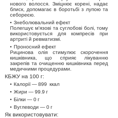
нового волосся. Зміцнює корені, надає
блиск, допомагає в боротьбі з лупою та
себореєю.
Знеболювальний ефект
Полегшує м'язові та суглобові болі, тому
використовується для компресів при
артриті й ревматизмі.
Проносний ефект
Рицинова олія стимулює скорочення
кишківника, що сприяє лікуванню
закрепів та очищенню кишківника перед
медичними процедурами.
КБЖУ на 100 г:
Калорії — 899
ккал
Жири — 99.9 г
Білки — 0 г
Вуглеводи — 0 г
Як використовувати: