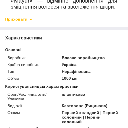
«Mayur»
—
відмінне доповнення для
зміцнення волосся та зволоження шкіри.
Приховати
Характеристики
Основні
Виробник
Власне виробництво
Країна виробник
Україна
Тип
Нерафінована
Об`єм
1000 мл
Користувальницькі характеристики
Open/Рослинна олія/
пластикова
Упаковка
Вид олії
Касторове (Рицинова)
Отжим
Перший холодний | Первий
холодний | Первий
холодний