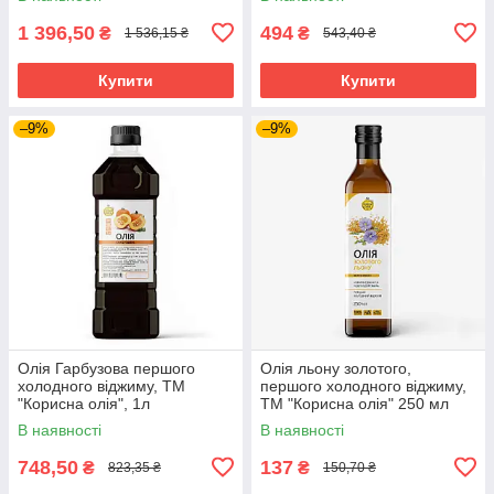
1 396,50
494
₴
₴
1 536,15 ₴
543,40 ₴
Купити
Купити
–9%
–9%
Олія Гарбузова першого
Олія льону золотого,
холодного віджиму, ТМ
першого холодного віджиму,
"Корисна олія", 1л
ТМ "Корисна олія" 250 мл
В наявності
В наявності
748,50
137
₴
₴
823,35 ₴
150,70 ₴