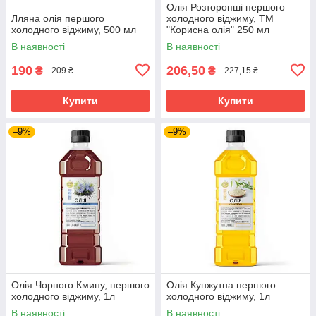
Олія Розторопші першого
Лляна олія першого
холодного віджиму, ТМ
холодного віджиму, 500 мл
"Корисна олія" 250 мл
В наявності
В наявності
190
206,50
₴
₴
209 ₴
227,15 ₴
Купити
Купити
–9%
–9%
Олія Чорного Кмину, першого
Олія Кунжутна першого
холодного віджиму, 1л
холодного віджиму, 1л
В наявності
В наявності