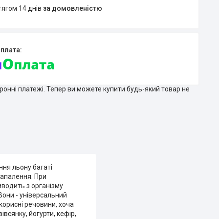
тягом 14 днів
за домовленістю
тронні платежі. Тепер ви можете купити будь-який товар не
ння льону багаті
запалення. При
иводить з організму
 Вони - універсальний
корисні речовини, хоча
всянку, йогурти, кефір,