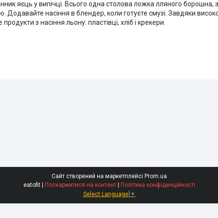
мінник яєць у випічці. Всього одна столова ложка лляного борошна,
Додавайте насіння в блендер, коли готуєте смузі. Завдяки високом
родукти з насіння льону: пластівці, хліб і крекери.
Сайт створений на маркетплейсі
Prom.ua
eatofit |
Поскаржитися на контент
|
Політика конфіденційності
Select Language
▼