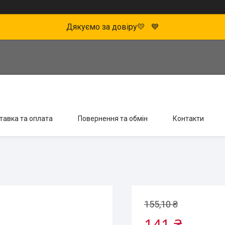
Дякуємо за довіру💛 💙
тавка та оплата
Повернення та обмін
Контакти
155,10 ₴
141 ₴