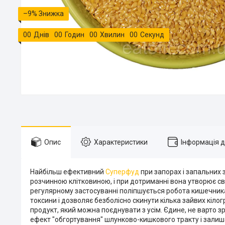
–9%
0
0
Днів
0
0
Годин
0
0
Хвилин
0
0
Секунд
Опис
Характеристики
Інформація 
Найбільш ефективний
Суперфуд
при запорах і запальних 
розчинною клітковиною, і при дотриманні вона утворює св
регулярному застосуванні поліпшується робота кишечника 
токсини і дозволяє безболісно скинути кілька зайвих кілог
продукт, який можна поєднувати з усім. Єдине, не варто 
ефект "обгортування" шлунково-кишкового тракту і залиша