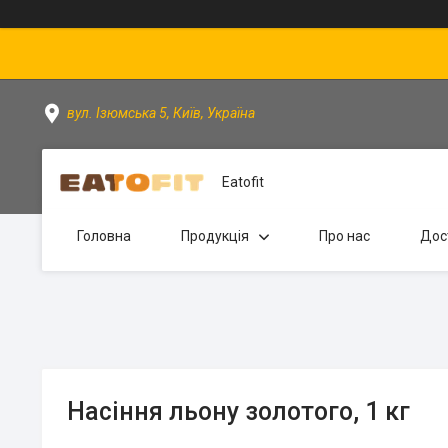
вул. Ізюмська 5, Київ, Україна
Eatofit
Головна
Продукція
Про нас
Дос
Насіння льону золотого, 1 кг