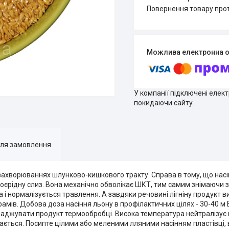
повернення товару про
У компанії підключені елек
покидаючи сайту.
для замовлення
захворюваннях шлунково-кишкового тракту. Справа в тому, що насі
оєрідну слиз. Вона механічно обволікає ШКТ, тим самим знімаючи 
і нормалізується травлення. А завдяки речовині лігніну продукт в
рамів. Добова доза насіння льону в профілактичних цілях - 30-40 м
зраджувати продукт термообробці. Висока температура нейтралізує 
ється. Посипте цілими або меленими лляними насінням пластівці, ві