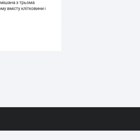
 змішана з трьома
у вмісту клітковини і