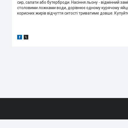
сир, салати або бутерброди. Насіння льону - відмінний за
столовими ложками води, дорівнює одному курячому яйцю. 
корисних жирів відчуття ситості триватиме довше. Купуйте п