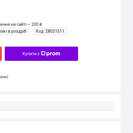
ення на сайті — 200 ₴
ом і в роздріб
Код:
28021511
Купити з
Іван)