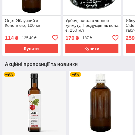
Оцет Яблучний з
Урбеч, паста з чорного
Яблу
Коноплею, 100 мл
кунжуту, Продукція як вона
Cide
є, 250 мл
табл
114
170
259
₴
₴
125,40 ₴
187 ₴
Купити
Купити
Акційні пропозиції та новинки
–9%
–9%