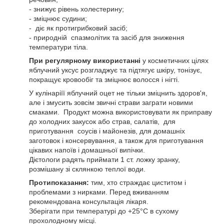
- знижує рівень холестерину;
- зміцнює судини;
- діє як протигрибковий засіб;
- природній спазмолітик та засіб для зниження
температури тіла.
При регулярному використанні
у косметичних цілях
яблучний уксус розгладжує та підтягує шкіру, тонізує,
покращує кровообіг та зміцнює волосся і нігті.
У кулінаріїї яблучний оцет не тільки зміцнить здоров'я,
але і змусить зовсім звичні страви заграти новими
смаками. Продукт можна використовувати як приправу
до холодних закусок або страв, салатів, для
приготування соусів і майонезів, для домашніх
заготовок і консервування, а також для приготування
цікавих напоїв і домашньої випічки.
Дієтологи радять приймати 1 ст. ложку зранку,
розмішану зі склянкою теплої води.
Протипоказання:
тим, хто страждає циститом і
проблемами з нирками. Перед вживанням
рекомендована консультація лікаря.
Зберігати при температурі до +25°C в сухому
прохолодному місці.