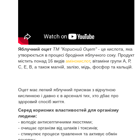
Яблучний оцет
ТМ "Корисний Оцет"
- це кислота, яка
утворюється в процесі бродіння яблучного соку. Продукт
містить понад 16 видів
амінокислот
, вітаміни групи А, Р,
С, Е, В, а також магній, залізо, мідь, фосфор та кальцій.
Оцет має легкий яблучний присмак з відчутною
кислинкою і давно є в арсеналі тих, хто дбає про
здоровий спосіб життя.
Серед корисних властивостей для організму
людини:
- володіє антисептичними якостями;
- очищає організм від шлаків і токсинів;
- стимулює процеси травлення та активує обмін
речовин;