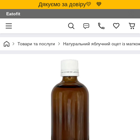
Дякуємо за довіру💛 💙
Eatofit
Товари та послуги
Натуральний яблучний оцет із матко