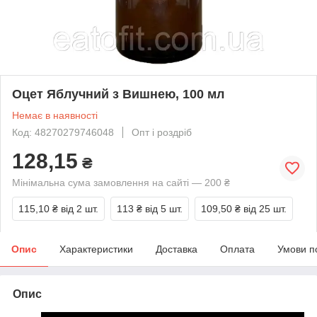
Оцет Яблучний з Вишнею, 100 мл
Немає в наявності
Код: 48270279746048
Опт і роздріб
128,15
₴
Мінімальна сума замовлення на сайті — 200 ₴
115,10 ₴
від 2 шт.
113 ₴
від 5 шт.
109,50 ₴
від 25 шт.
Опис
Характеристики
Доставка
Оплата
Умови п
Опис