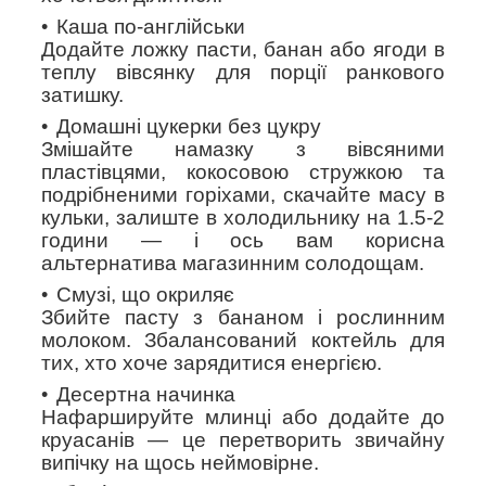
Каша по-англійськи
Додайте ложку пасти, банан або ягоди в
теплу вівсянку для порції ранкового
затишку.
Домашні цукерки без цукру
Змішайте намазку з вівсяними
пластівцями, кокосовою стружкою та
подрібненими горіхами, скачайте масу в
кульки, залиште в холодильнику на 1.5-2
години — і ось вам корисна
альтернатива магазинним солодощам.
Смузі, що окриляє
Збийте пасту з бананом і рослинним
молоком. Збалансований коктейль для
тих, хто хоче зарядитися енергією.
Десертна начинка
Нафаршируйте млинці або додайте до
круасанів — це перетворить звичайну
випічку на щось неймовірне.