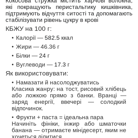
Кокосова стружка містить харчові волокна,
які покращують перистальтику кишківника,
підтримують відчуття ситості та допомагають
стабілізувати рівень цукру в крові
КБЖУ на 100 г:
Калорії —
582.5
ккал
Жири — 46.36 г
Білки —
24
г
Вуглеводи —
17.3
г
Як використовувати:
Намазати й насолоджуватись
Класика жанру: на тост, рисовий хлібець
або ложкою прямо з банки. Вранці —
заряд енергії, ввечері — солодкий
відпочинок.
Фрукти + паста = ідеальна пара
Начиніть фініки, інжир або шматочки
банана — отримаєте мінідесерт, яким не
хочеться ділитися.