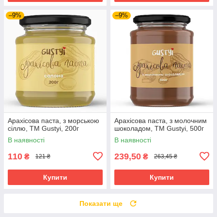
–9%
–9%
Арахісова паста, з морською
Арахісова паста, з молочним
сіллю, ТМ Gustyi, 200г
шоколадом, ТМ Gustyi, 500г
В наявності
В наявності
110
239,50
₴
₴
121 ₴
263,45 ₴
Купити
Купити
Показати ще