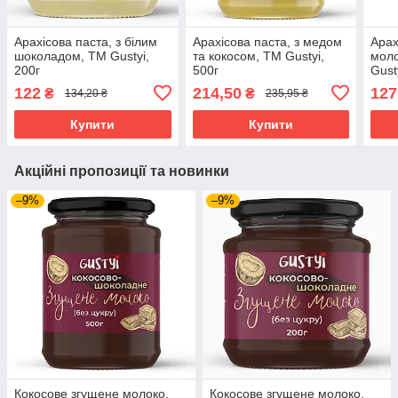
Арахісова паста, з білим
Арахісова паста, з медом
Арах
шоколадом, ТМ Gustyi,
та кокосом, ТМ Gustyi,
мол
200г
500г
Gust
122
214,50
127
₴
₴
134,20 ₴
235,95 ₴
Купити
Купити
Акційні пропозиції та новинки
–9%
–9%
Кокосове згущене молоко,
Кокосове згущене молоко,