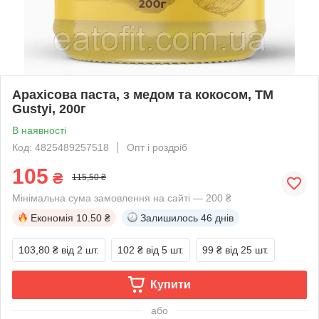
Арахісова паста, з медом та кокосом, ТМ
Gustyi, 200г
В наявності
Код: 4825489257518
Опт і роздріб
105
₴
115,50 ₴
Мінімальна сума замовлення на сайті — 200 ₴
Економія
10.50 ₴
Залишилось
46 днів
103,80 ₴
від 2 шт.
102 ₴
від 5 шт.
99 ₴
від 25 шт.
Купити
або