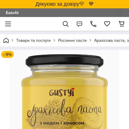
Дякуємо за довіру💛 💙
Eatofit
Товари та послуги
Рослинні пасти
Арахісова паста, 
–9%