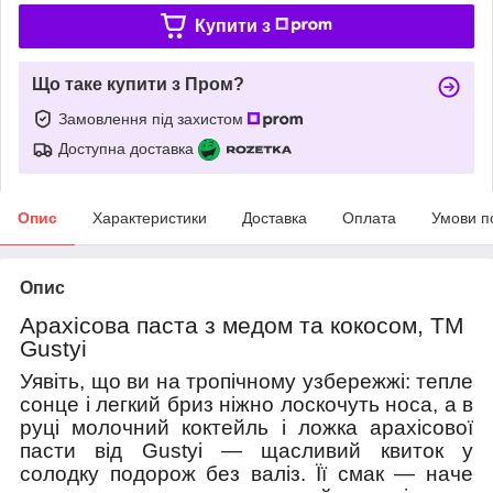
Купити з
Що таке купити з Пром?
Замовлення під захистом
Доступна доставка
Опис
Характеристики
Доставка
Оплата
Умови п
Опис
Арахісова паста з медом та кокосом, ТМ
Gustyi
Уявіть, що ви на тропічному узбережжі: тепле
сонце і легкий бриз ніжно лоскочуть носа, а в
руці молочний коктейль і ложка арахісової
пасти від Gustyi — щасливий квиток у
солодку подорож без валіз. Її смак — наче