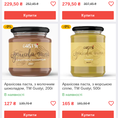
229,50
279,50
₴
₴
252,45 ₴
307,45 ₴
Купити
Купити
–9%
–9%
Арахісова паста, з молочним
Арахісова паста, з морською
шоколадом, ТМ Gustyi, 200г
сіллю, ТМ Gustyi, 500г
В наявності
В наявності
127
165
₴
₴
139,70 ₴
181,50 ₴
Купити
Купити