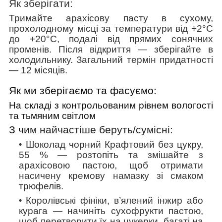
Як зберігати:
Тримайте арахісову пасту в сухому,
прохолодному місці за температури від +2°C
до +20°C, подалі від прямих сонячних
променів. Після відкриття — зберігайте в
холодильнику. Загальний термін придатності
— 12 місяців.
Як ми зберігаємо та фасуємо:
На складі з контрольованим рівнем вологості
та тьмяним світлом
З ч
им найчастіше беруть/cумісні:
Шоколад чорний Крафтовий без цукру,
55 %
— розтопіть та змішайте з
арахісовою пастою, щоб отримати
насичену кремову намазку зі смаком
трюфелів.
Королівські фініки, в’ялений інжир або
курага
— начиніть сухофрукти пастою,
щоб перетворити їх на цукерки, багаті на