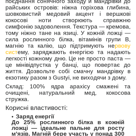
поєднання сонячного заходу й мандрівки до
райських островів: ніжна горіхова глибина,
шовковистий медовий акцент і вершкові
кокосові ноти створюють справжню
симфонію задоволення. Текстура — кремова,
тому ніжно тане на язиці. У кожній ложці —
сила рослинного білка, вітамінів групи B,
магнію та калію, що підтримують не
рвову
сист
ему, заряджають енергією та надають
легкості кожному дню. Це не просто паста —
це мінівідпустка у банці, що повертає до
життя. Дозвольте собі смачну мандрівку в
екзотику разом з Gustyi, не виходячи з дому.
Склад:
100% ядра арахісу смажені та
очищені, натуральний мед, кокосова
стружка.
Корисні властивості:
Заряд енергії
До 25% рослинного білка в кожній
ложці — ідеальне пальне для росту
м’язів. Магній бере участь у понад 300