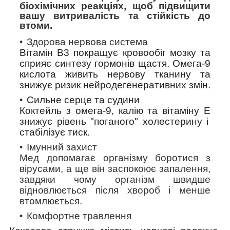
біохімічних реакціях, щоб підвищити
вашу витривалість та стійкість до
втоми.
Здорова нервова система
Вітамін B3 покращує кровообіг мозку та
сприяє синтезу гормонів щастя. Омега-9
кислота живить нервову тканину та
знижує ризик нейродегенеративних змін.
Сильне серце та судини
Коктейль з омега-9, калію та вітаміну Е
з
нижує рівень "поганого" холестерину і
стабілізує тиск.
Імунний захист
Мед допомагає організму боротися з
вірусами, а ще він заспокоює запалення,
завдяки чому організм швидше
відновлюється після хвороб і менше
втомлюється.
Комфортне травлення