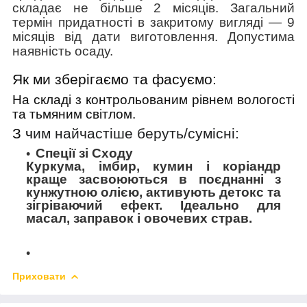
складає не більше 2 місяців. Загальний
термін придатності в закритому вигляді
—
9
місяців від дати виготовлення. Допустима
наявність осаду.
Як ми зберігаємо та фасуємо:
На складі з контрольованим рівнем вологості
та тьмяним світлом.
З ч
им найчастіше беруть/cумісні:
Спеції зі Сходу
Куркума, імбир, кумин і коріандр
краще засвоюються в поєднанні з
кунжутною олією, активують детокс та
зігріваючий ефект. Ідеально для
масал, заправок і овочевих страв.
Приховати