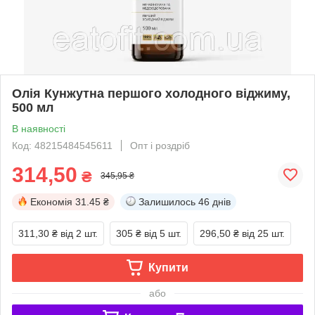
Олія Кунжутна першого холодного віджиму,
500 мл
В наявності
Код: 48215484545611
Опт і роздріб
314,50
₴
345,95 ₴
Економія
31.45 ₴
Залишилось
46 днів
311,30 ₴
від 2 шт.
305 ₴
від 5 шт.
296,50 ₴
від 25 шт.
Купити
або