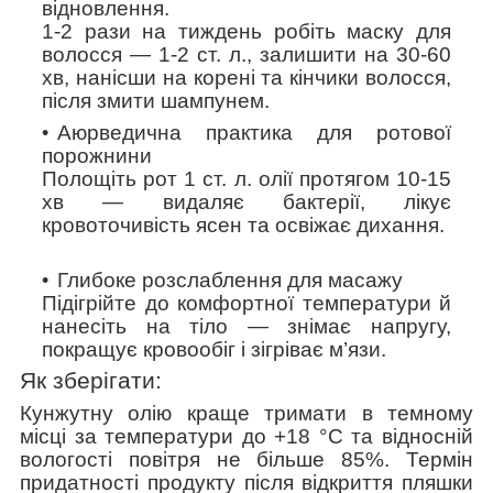
відновлення.
1-2 рази на тиждень робіть маску для
волосся
—
1-2 ст. л., залишити на 30-60
хв, нанісши на корені та кінчики волосся,
після змити шампунем.
Аюрведична практика для ротової
порожнини
Полощіть рот 1 ст. л. олії протягом 10-15
хв
—
видаляє бактерії, лікує
кровоточивість ясен та освіжає дихання.
Глибоке розслаблення
для масажу
Підігрійте до комфортної температури й
нанесіть на тіло
—
знімає напругу,
покращує кровообіг і зігріває м’язи.
Як зберігати:
Кунжутну олію краще тримати в темному
місці за температури до +18 °C та відносній
вологості повітря не більше 85%. Термін
придатності продукту після відкриття пляшки