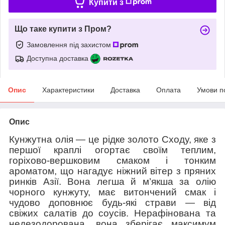
Купити з
Що таке купити з Пром?
Замовлення під захистом
Доступна доставка
Опис
Характеристики
Доставка
Оплата
Умови п
Опис
Кунжутна олія — це рідке золото Сходу, яке з
першої краплі огортає своїм теплим,
горіхово-вершковим смаком і тонким
ароматом, що нагадує ніжний вітер з пряних
ринків Азії. Вона легша й м’якша за олію
чорного кунжуту, має витончений смак і
чудово доповнює будь-які страви — від
свіжих салатів до соусів. Нерафінована та
недезодорована, вона зберігає максимум