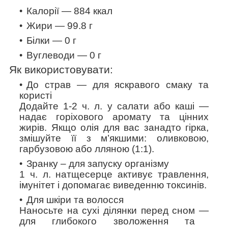
Калорії — 884
ккал
Жири — 99.8 г
Білки — 0 г
Вуглеводи — 0 г
Як використовувати:
До страв
—
для яскравого смаку та
користі
Додайте 1-2 ч. л. у салати або каші
—
надає горіхового аромату та цінних
жирів. Якщо олія для вас занадто гірка,
змішуйте її з м’якшими: оливковою,
гарбузовою або лляною (1:1).
Зранку – для запуску організму
1 ч. л. натщесерце активує травлення,
імунітет і допомагає виведенню токсинів.
Для шкіри та волосся
Наносьте на сухі ділянки перед сном
—
для глибокого зволоження та