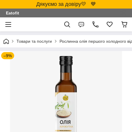
Дякуємо за довіру💛 💙
Eatofit
Товари та послуги
Рослинна олія першого холодного ві
–9%