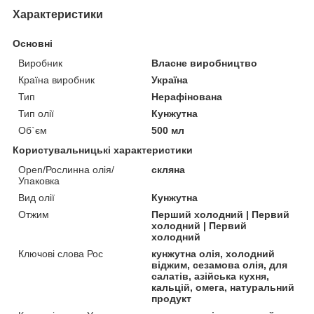
Характеристики
Основні
Виробник
Власне виробництво
Країна виробник
Україна
Тип
Нерафінована
Тип олії
Кунжутна
Об`єм
500 мл
Користувальницькі характеристики
Open/Рослинна олія/
скляна
Упаковка
Вид олії
Кунжутна
Отжим
Перший холодний | Первий
холодний | Первий
холодний
Ключові слова Рос
кунжутна олія, холодний
віджим, сезамова олія, для
салатів, азійська кухня,
кальцій, омега, натуральний
продукт