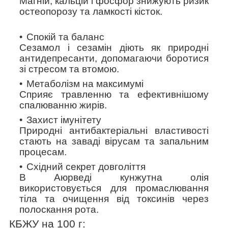
Магній, кальцій і фосфор знижують ризик
остеопорозу та ламкості кісток.
Спокій та баланс
Сезамол і сезамін діють як природні
антидепресанти, допомагаючи боротися
зі стресом та втомою.
Метаболізм на максимумі
Сприяє травленню та ефективнішому
спалюванню жирів.
Захист імунітету
Природні антибактеріальні властивості
стають на заваді вірусам та запальним
процесам.
Східний секрет довголіття
В Аюрведі кунжутна олія
використовується для промаслювання
тіла та очищення від токсинів через
полоскання рота.
КБЖУ на 100 г: