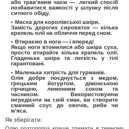
або трав’яним чаєм
— легкий спосіб
позбавитися важкості у шлунку
після
ситного обіду.
Маска для королівської шкіри.
Замість дорогих сироваток
—
кілька
крапель олії на обличчя перед сном.
Втираємо в ноги
—
і вперед!
Якщо ноги втомилися або шкіра суха,
просто втирайте кілька крапель олії.
Гладенька шкіра та легкість у тілі
гарантовані.
Маленька хитрість для гурманів.
Олія добре поєднується з медом,
грецьким йогуртом, діжонською
гірчицею, лимонним соком та
часником. Використовуючи
інгредієнти на свій смак, ви створите
смачний соус до овочів, риби чи
м’яса.
Як зберігати:
Олію розторопші краще тримати в темному