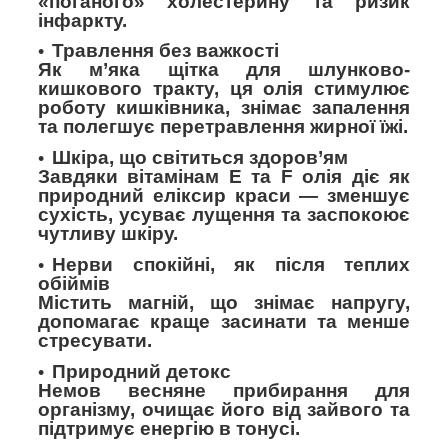
«поганого» холестерину та ризик
інфаркту.
Травлення без важкості
Як м’яка щітка для шлунково-
кишкового тракту, ця олія стимулює
роботу кишківника, знімає запалення
та полегшує перетравлення жирної їжі.
Шкіра, що світиться здоров’ям
Завдяки вітамінам E та F олія діє як
природний еліксир краси
—
зменшує
сухість, усуває лущення та заспокоює
чутливу шкіру.
Нерви спокійні, як після теплих
обіймів
Містить магній, що знімає напругу,
допомагає краще засинати та менше
стресувати.
Природний детокс
Немов весняне прибирання для
організму, очищає його від зайвого та
підтримує енергію в тонусі.