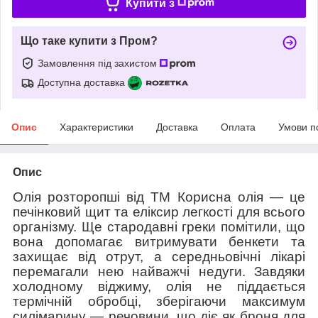
Купити з
Що таке купити з Пром?
Замовлення під захистом
Доступна доставка
Опис
Характеристики
Доставка
Оплата
Умови п
Опис
Олія розторопші від ТМ Корисна олія — це
печінковий щит та еліксир легкості для всього
організму. Ще стародавні греки помітили, що
вона допомагає витримувати бенкети та
захищає від отрут, а середньовічні лікарі
перемагали нею найважчі недуги. Завдяки
холодному віджиму, олія не піддається
термічній обробці, зберігаючи максимум
силімарину — речовини, що діє як броня для