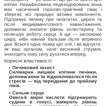
клітин. Нерафінована, недезодорована, вона
має насичений горіхово-трав’яний смак і
зберігає всі природні активні компоненти.
Підтримує печінку при гепатитах, цирозі та
після медикаментозного навантаження,
допомагає знизити рівень холестерину та
полегшує роботу серця. А ще — заспокоює
шкіру, ніби ніжний бальзам після вітряного
дня. Всього одна ложка цієї олії, і ви відчуєте,
як ваш організм, наче весняний струмок,
знаходить нову силу рухатися вперед.
Корисні властивості:
Печінковий захист
Силімарин зміцнює клітини печінки,
допомагаючи їм відновлюватися після
стресів
—
від переїдання до прийому
ліків.
Сильне серце
Омега-6 жирні кислоти підтримують
судини в тонусі, знижують рівень