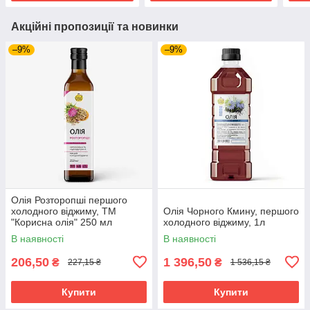
Акційні пропозиції та новинки
–9%
–9%
Олія Розторопші першого
холодного віджиму, ТМ
Олія Чорного Кмину, першого
"Корисна олія" 250 мл
холодного віджиму, 1л
В наявності
В наявності
206,50
1 396,50
₴
₴
227,15 ₴
1 536,15 ₴
Купити
Купити