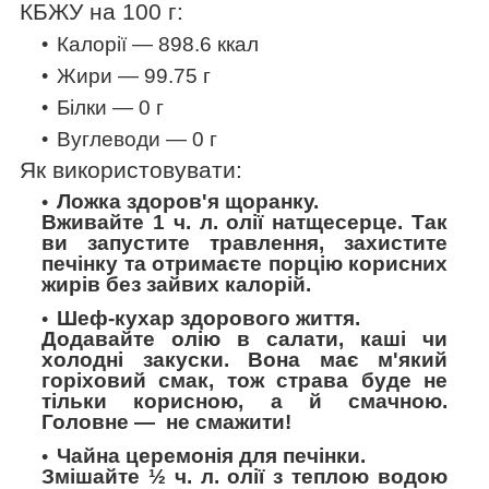
КБЖУ на 100 г:
Калорії — 898.6
ккал
Жири — 99.75 г
Білки — 0 г
Вуглеводи — 0 г
Як використовувати:
Ложка здоров'я щоранку.
Вживайте 1 ч. л. олії натщесерце. Так
ви запустите травлення, захистите
печінку та отримаєте порцію корисних
жирів без зайвих калорій.
Шеф-кухар здорового життя.
Додавайте олію в салати, каші чи
холодні закуски. Вона має м'який
горіховий смак, тож страва буде не
тільки корисною, а й смачною.
Головне
—
не смажити!
Чайна церемонія для печінки.
Змішайте ½ ч. л. олії з теплою водою