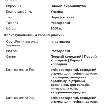
Виробник
Власне виробництво
Країна виробник
Україна
Тип
Нерафінована
Тип олії
Розторопші
Об`єм
1000 мл
Користувальницькі характеристики
Open/Рослинна олія/
пластикова
Упаковка
Вид олії
Розторопші
Отжим
Перший холодний | Первий
холодний | Первий
холодний
Ключові слова Рос
олія розторопші, холодний
віджим, для печінки, детокс,
силімарин, очищення
організму, підтримка
травлення, для салатів,
лікувальна олія,
натуральний продукт
Ключові слова Укр
олія розторопші, холодний
віджим, для печінки, детокс,