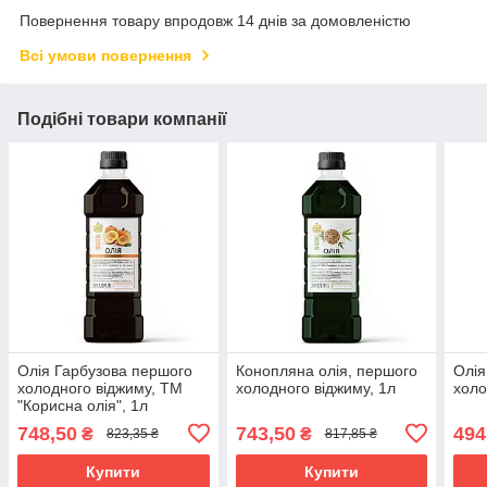
Повернення товару впродовж 14 днів за домовленістю
Всі умови повернення
Подібні товари компанії
Олія Гарбузова першого
Конопляна олія, першого
Олія
холодного віджиму, ТМ
холодного віджиму, 1л
холо
"Корисна олія", 1л
748,50
743,50
494
₴
₴
823,35 ₴
817,85 ₴
Купити
Купити