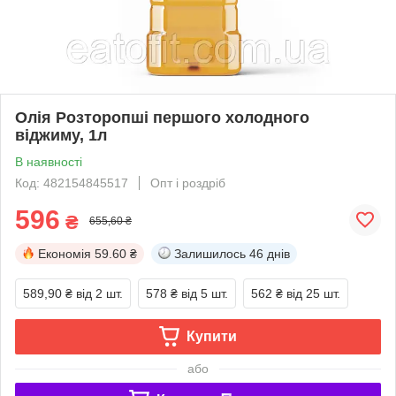
Олія Розторопші першого холодного
віджиму, 1л
В наявності
Код: 482154845517
Опт і роздріб
596
₴
655,60 ₴
Економія
59.60 ₴
Залишилось
46 днів
589,90 ₴
від 2 шт.
578 ₴
від 5 шт.
562 ₴
від 25 шт.
Купити
або