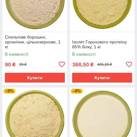
Спельтове борошно,
органічне, цільнозернове, 1
Ізолят Горохового протеїну
кг
85% білку, 1 кг
В наявності
В наявності
90
368,50
₴
₴
99 ₴
405,35 ₴
Купити
Купити
–9%
–9%