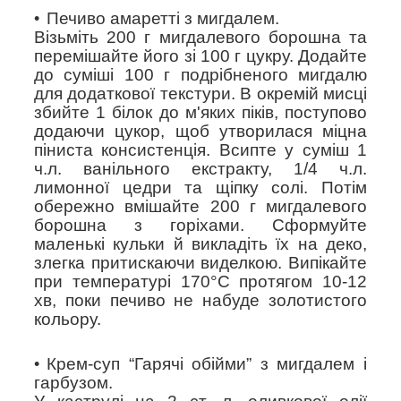
Печиво амаретті з мигдалем.
Візьміть 200 г мигдалевого борошна та
перемішайте його зі 100 г цукру. Додайте
до суміші 100 г подрібненого мигдалю
для додаткової текстури. В окремій мисці
збийте 1 білок до м'яких піків, поступово
додаючи цукор, щоб утворилася міцна
піниста консистенція. Всипте у суміш 1
ч.л. ванільного екстракту, 1/4 ч.л.
лимонної цедри та щіпку солі. Потім
обережно вмішайте 200 г мигдалевого
борошна з горіхами. Сформуйте
маленькі кульки й викладіть їх на деко,
злегка притискаючи виделкою. Випікайте
при температурі 170°C протягом 10-12
хв, поки печиво не набуде золотистого
кольору.
Крем-суп “Гарячі обійми” з мигдалем і
гарбузом.