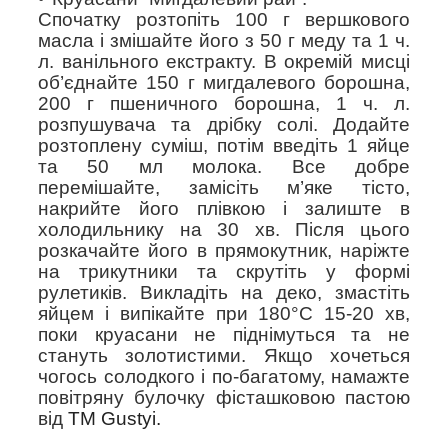
Спочатку розтопіть 100 г вершкового
масла і змішайте його з 50 г меду та 1 ч.
л. ванільного екстракту. В окремій мисці
об’єднайте 150 г мигдалевого борошна,
200 г пшеничного борошна, 1 ч. л.
розпушувача та дрібку солі. Додайте
розтоплену суміш, потім введіть 1 яйце
та 50 мл молока. Все добре
перемішайте, замісіть м’яке тісто,
накрийте його плівкою і залиште в
холодильнику на 30 хв. Після цього
розкачайте його в прямокутник, наріжте
на трикутники та скрутіть у формі
рулетиків. Викладіть на деко, змастіть
яйцем і випікайте при 180°C 15-20 хв,
поки круасани не піднімуться та не
стануть золотистими. Якщо хочеться
чогось солодкого і по-багатому, намажте
повітряну булочку фісташковою пастою
від
ТМ Gustyi.