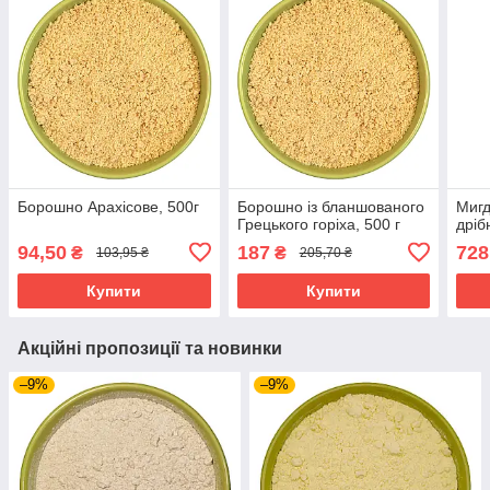
Борошно Арахісове, 500г
Борошно із бланшованого
Мигд
Грецького горіха, 500 г
дріб
94,50
187
728
₴
₴
103,95 ₴
205,70 ₴
Купити
Купити
Акційні пропозиції та новинки
–9%
–9%