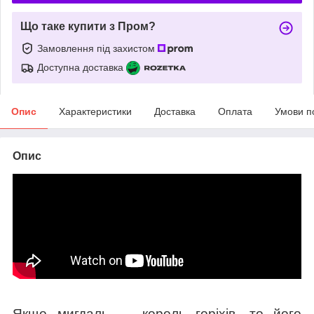
Що таке купити з Пром?
Замовлення під захистом
Доступна доставка
Опис
Характеристики
Доставка
Оплата
Умови п
Опис
Якщо мигдаль — король горіхів, то його