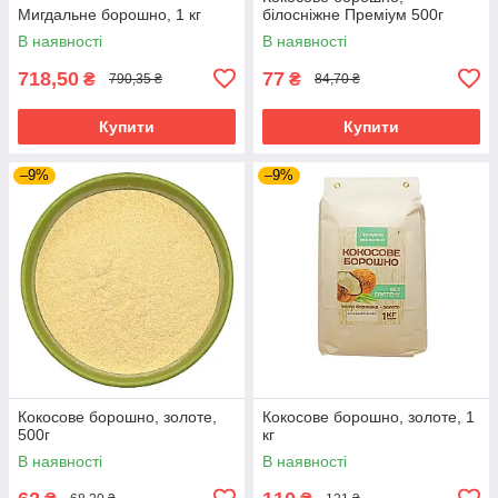
Мигдальне борошно, 1 кг
білосніжне Преміум 500г
В наявності
В наявності
718,50
77
₴
₴
790,35 ₴
84,70 ₴
Купити
Купити
–9%
–9%
Кокосове борошно, золоте,
Кокосове борошно, золоте, 1
500г
кг
В наявності
В наявності