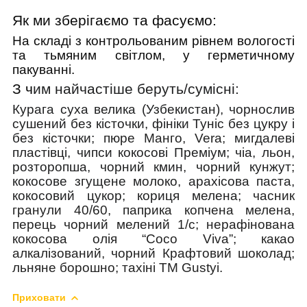
Як ми зберігаємо та фасуємо:
На складі з контрольованим рівнем вологості
та тьмяним світлом, у герметичному
пакуванні.
З ч
им найчастіше беруть/cумісні:
Курага суха велика (Узбекистан), чорнослив
сушений без кісточки, фініки Туніс без цукру і
без кісточки;
пюре Манго, Vera;
мигдалеві
пластівці, чипси кокосові Преміум; чіа, льон,
розторопша, чорний кмин, чорний кунжут;
кокосове згущене молоко, арахісова паста,
кокосовий цукор; кориця мелена;
часник
гранули 40/60, паприка копчена мелена,
перець чорний мелений 1/с; нерафінована
кокосова олія “Coco Viva”; какао
алкалізований, чорний Крафтовий шоколад;
льняне борошно; тахіні ТМ Gustyi.
Приховати