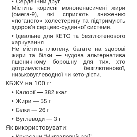
Сердечний друг.
Містить корисні мононенасичені жири
(омега-9), які сприяють зниженню
«поганого» холестерину та підтримують
здоров’я серцево-судинної системи.
Ідеальне для КЕТО та безглютенового
харчування.
Не містить глютену, багате на здорові
жири та білки — чудова альтернатива
пшеничному борошну для тих, хто
дотримується безглютенової,
низьковуглеводної чи кето-дієти.
КБЖУ на 100 г:
Калорії — 382
ккал
Жири — 55 г
Білки — 26 г
Вуглеводи — 3 г
Як використовувати:
Круасани “Мигдалевий рай”.