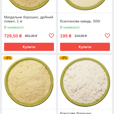
Мигдальне борошно, дрібний
помел, 1 кг
Ксантанова камідь, 500г
В наявності
В наявності
728,50
195
₴
₴
801,35 ₴
214,50 ₴
Купити
Купити
–9%
–9%
Кокосове борошно,