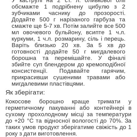
У каструлі на 2 ст. л. оливкової олії
обсмажте 1 подрібнену цибулю з 2
зубчиками часнику до прозорості.
Додайте 500 г нарізаного гарбуза та
смажте ще 5-7 хв. Потім залийте все 500
мл овочевого бульйону, всипте 1 ч.л.
куркуми, 1 ч.л. розмарину, сіль і перець.
Варіть близько 20 хв. За 5 хв до
готовності додайте 50 г мигдалевого
борошна та перемішайте. У фіналі
збийте суп блендером до кремоподібної
консистенції. Подавайте гарячим,
прикрасивши сушеними травами або
мигдалевими пластівцями.
Як зберігати:
Кокосове борошно краще тримати у
герметичному пакуванні або контейнері в
сухому прохолодному місці за температури
до +20 °C та відносної вологості до 70%. За
таких умов продукт зберігатиме свіжість до 1
року з дати виготовлення.