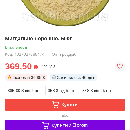
Мигдальне борошно, 500г
В наявності
Код: 4827027585474
Опт і роздріб
369,50
₴
406,45 ₴
Економія
36.95 ₴
Залишилось
46 днів
365,60 ₴
від 2 шт.
358 ₴
від 5 шт.
348 ₴
від 25 шт.
Купити
або
Купити з