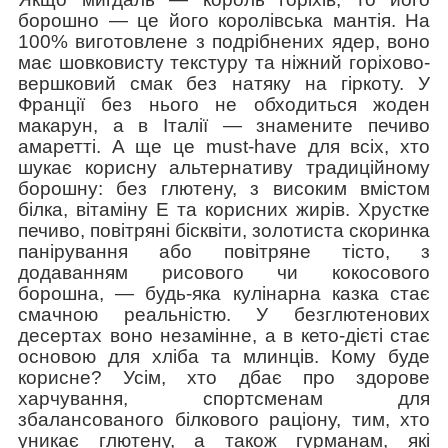
борошно — це його королівська мантія. На
100% виготовлене з подрібнених ядер, воно
має шовковисту текстуру та ніжний горіхово-
вершковий смак без натяку на гіркоту. У
Франції без нього не обходиться жоден
макарун, а в Італії — знамените печиво
амаретті. А ще це must-have для всіх, хто
шукає корисну альтернативу традиційному
борошну: без глютену, з високим вмістом
білка, вітаміну Е та корисних жирів. Хрустке
печиво, повітряні бісквіти, золотиста скоринка
панірування або повітряне тісто, з
додаванням рисового чи кокосового
борошна, — будь-яка кулінарна казка стає
смачною реальністю. У безглютенових
десертах воно незамінне, а в кето-дієті стає
основою для хліба та млинців. Кому буде
корисне? Усім, хто дбає про здорове
харчування, спортсменам для
збалансованого білкового раціону, тим, хто
уникає глютену, а також гурманам, які